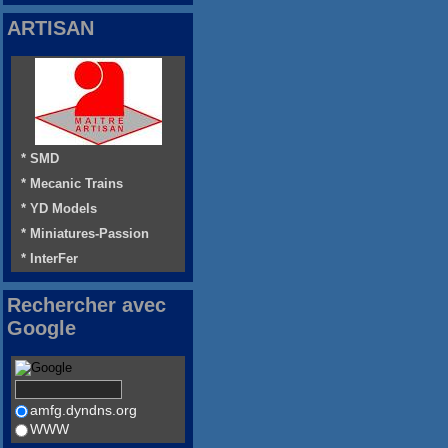
ARTISAN
* SMD
* Mecanic Trains
* YD Models
* Miniatures-Passion
* InterFer
Rechercher avec
Google
amfg.dyndns.org
WWW