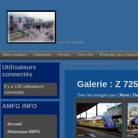
Gare de Grenoble
Nbre visiteurs
Calendrier
Forums
Livre d'or
N'hésitez pas à laisse
Voir/Cacher menus de gauche
Utilisateurs
connectés
Galerie : Z 72
Il y a 135 utilisateurs
connectés
Trier les images par
[
Nom
|
Da
AMFG INFO
-Accueil
-Historique AMFG