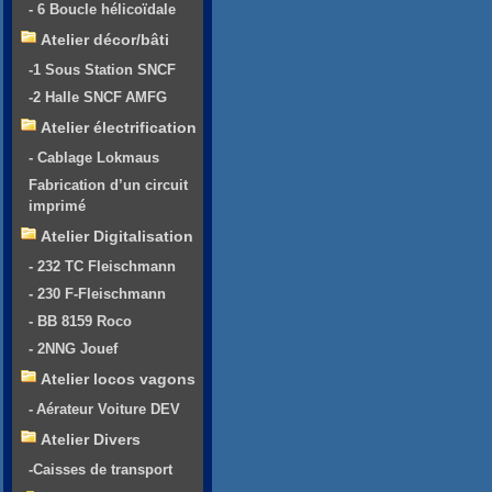
- 6 Boucle hélicoïdale
Atelier décor/bâti
-1 Sous Station SNCF
-2 Halle SNCF AMFG
Atelier électrification
- Cablage Lokmaus
Fabrication d’un circuit
imprimé
Atelier Digitalisation
- 232 TC Fleischmann
- 230 F-Fleischmann
- BB 8159 Roco
- 2NNG Jouef
Atelier locos vagons
- Aérateur Voiture DEV
Atelier Divers
-Caisses de transport