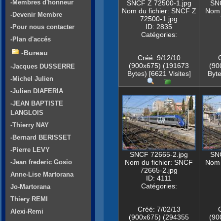
-Membres d'honneur
SNCF Z 72500-1.jpg
SN
Nom du fichier: SNCF Z
Nom 
-Devenir Membre
72500-1.jpg
ID: 2835
-Pour nous contacter
Catégories:
-Plan d'accés
-Bureau
Créé: 9/12/10
(900x675) (191673
(90
-Jacques DUSSERRE
Bytes) [6621 Visites]
Byte
-Michel Julien
-Julien DIAFERIA
-JEAN BAPTISTE
LANGLOIS
-Thierry NAY
-Bernard BERISSET
-Pierre LEVY
SNCF 72665-2.jpg
SN
-Jean frederic Gosio
Nom du fichier: SNCF
Nom 
72665-2.jpg
Anne-Lise Martorana
ID: 4111
Catégories:
Jo-Martorana
Thiery REMI
Créé: 7/02/13
Alexi-Remi
(900x675) (294355
(90