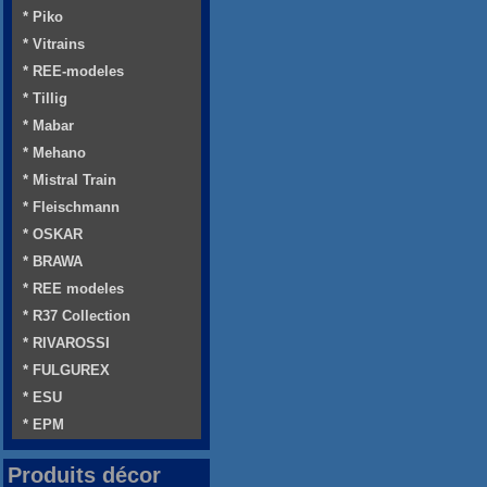
* Piko
* Vitrains
* REE-modeles
* Tillig
* Mabar
* Mehano
* Mistral Train
* Fleischmann
* OSKAR
* BRAWA
* REE modeles
* R37 Collection
* RIVAROSSI
* FULGUREX
* ESU
* EPM
Produits décor