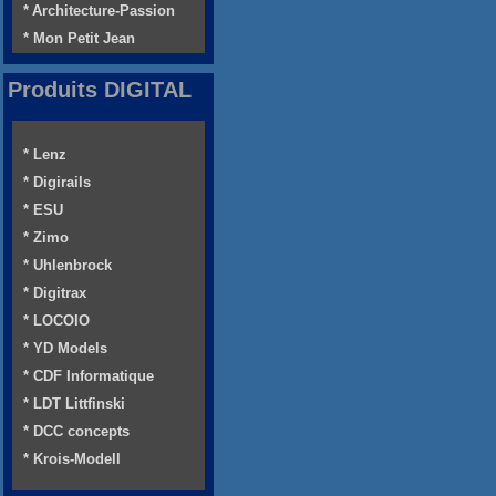
* Architecture-Passion
* Mon Petit Jean
Produits DIGITAL
* Lenz
* Digirails
* ESU
* Zimo
* Uhlenbrock
* Digitrax
* LOCOIO
* YD Models
* CDF Informatique
* LDT Littfinski
* DCC concepts
* Krois-Modell