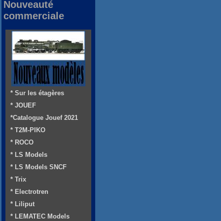
Nouveauté
commerciale
* Sur les étagères
* JOUEF
*Catalogue Jouef 2021
* T2M-PIKO
* ROCO
* LS Models
* LS Models SNCF
* Trix
* Electrotren
* Liliput
* LEMATEC Models