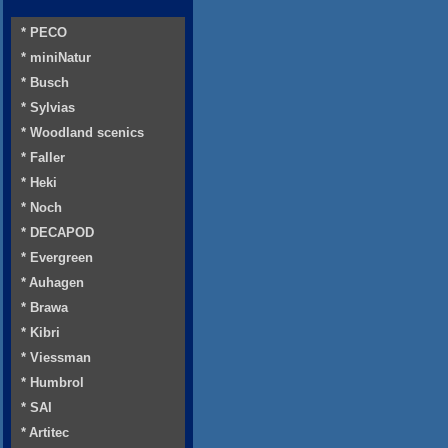
* PECO
* miniNatur
* Busch
* Sylvias
* Woodland scenics
* Faller
* Heki
* Noch
* DECAPOD
* Evergreen
* Auhagen
* Brawa
* Kibri
* Viessman
* Humbrol
* SAI
* Artitec