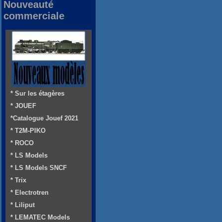
Nouveauté
commerciale
* Sur les étagères
* JOUEF
*Catalogue Jouef 2021
* T2M-PIKO
* ROCO
* LS Models
* LS Models SNCF
* Trix
* Electrotren
* Liliput
* LEMATEC Models