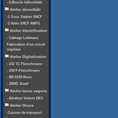
- 6 Boucle hélicoïdale
Atelier décor/bâti
-1 Sous Station SNCF
-2 Halle SNCF AMFG
Atelier électrification
- Cablage Lokmaus
Fabrication d’un circuit
imprimé
Atelier Digitalisation
- 232 TC Fleischmann
- 230 F-Fleischmann
- BB 8159 Roco
- 2NNG Jouef
Atelier locos vagons
- Aérateur Voiture DEV
Atelier Divers
-Caisses de transport