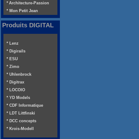
* Architecture-Passion
* Mon Petit Jean
Produits DIGITAL
* Lenz
* Digirails
* ESU
* Zimo
* Uhlenbrock
* Digitrax
* LOCOIO
* YD Models
* CDF Informatique
* LDT Littfinski
* DCC concepts
* Krois-Modell