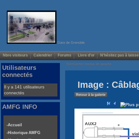
Gare de Grenoble
Nbre visiteurs
Calendrier
Forums
Livre d'or
N'hésitez pas à laisse
Voir/Cacher menus de gauche
Utilisateurs
connectés
Image : Câbla
Il y a 141 utilisateurs
connectés
Retour à la galerie
AMFG INFO
-Accueil
-Historique AMFG