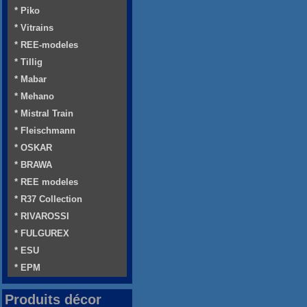
* Piko
* Vitrains
* REE-modeles
* Tillig
* Mabar
* Mehano
* Mistral Train
* Fleischmann
* OSKAR
* BRAWA
* REE modeles
* R37 Collection
* RIVAROSSI
* FULGUREX
* ESU
* EPM
Produits décor