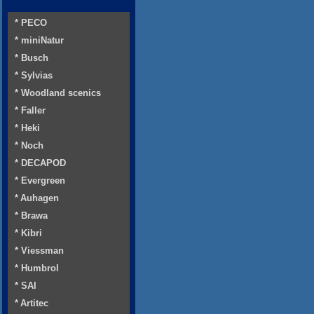
* PECO
* miniNatur
* Busch
* Sylvias
* Woodland scenics
* Faller
* Heki
* Noch
* DECAPOD
* Evergreen
* Auhagen
* Brawa
* Kibri
* Viessman
* Humbrol
* SAI
* Artitec