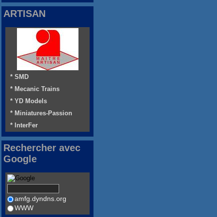
ARTISAN
* SMD
* Mecanic Trains
* YD Models
* Miniatures-Passion
* InterFer
Rechercher avec
Google
amfg.dyndns.org
WWW