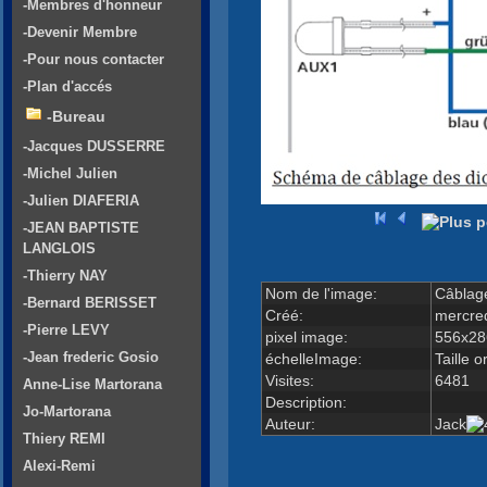
-Membres d'honneur
-Devenir Membre
-Pour nous contacter
-Plan d'accés
-Bureau
-Jacques DUSSERRE
-Michel Julien
-Julien DIAFERIA
-JEAN BAPTISTE
LANGLOIS
-Thierry NAY
Nom de l'image:
Câblag
-Bernard BERISSET
Créé:
mercred
-Pierre LEVY
pixel image:
556x28
-Jean frederic Gosio
échelleImage:
Taille o
Visites:
6481
Anne-Lise Martorana
Description:
Jo-Martorana
Auteur:
Jack
Thiery REMI
Alexi-Remi