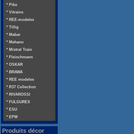
* Piko
* Vitrains
* REE-modeles
* Tillig
* Mabar
* Mehano
* Mistral Train
* Fleischmann
* OSKAR
* BRAWA
* REE modeles
* R37 Collection
* RIVAROSSI
* FULGUREX
* ESU
* EPM
Produits décor