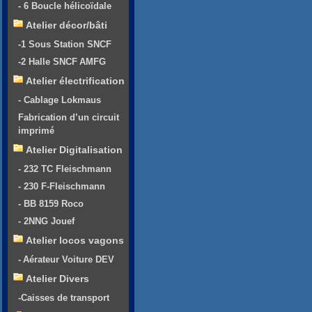
- 6 Boucle hélicoïdale
Atelier décor/bâti
-1 Sous Station SNCF
-2 Halle SNCF AMFG
Atelier électrification
- Cablage Lokmaus
Fabrication d’un circuit
imprimé
Atelier Digitalisation
- 232 TC Fleischmann
- 230 F-Fleischmann
- BB 8159 Roco
- 2NNG Jouef
Atelier locos vagons
- Aérateur Voiture DEV
Atelier Divers
-Caisses de transport