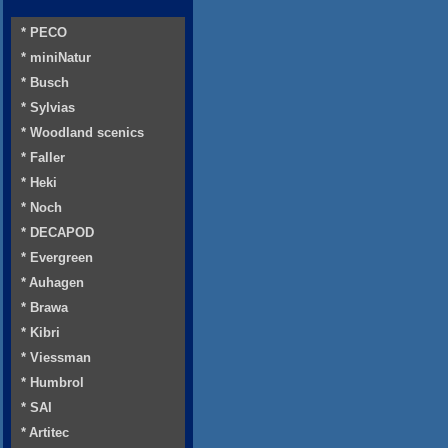
* PECO
* miniNatur
* Busch
* Sylvias
* Woodland scenics
* Faller
* Heki
* Noch
* DECAPOD
* Evergreen
* Auhagen
* Brawa
* Kibri
* Viessman
* Humbrol
* SAI
* Artitec