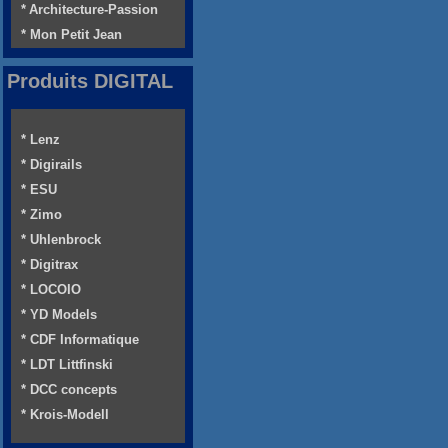
* Architecture-Passion
* Mon Petit Jean
Produits DIGITAL
* Lenz
* Digirails
* ESU
* Zimo
* Uhlenbrock
* Digitrax
* LOCOIO
* YD Models
* CDF Informatique
* LDT Littfinski
* DCC concepts
* Krois-Modell