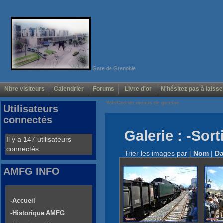
Gare de Grenoble
Nbre visiteurs
Calendrier
Forums
Livre d'or
N'hésitez pas à laisse
Voir/Cacher menus de gauche
Utilisateurs
connectés
Galerie : -Sor
Il y a 147 utilisateurs
connectés
Trier les images par
[
Nom
|
Da
AMFG INFO
-Accueil
-Historique AMFG