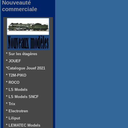
Nouveauté
commerciale
* Sur les étagères
* JOUEF
*Catalogue Jouef 2021
* T2M-PIKO
* ROCO
* LS Models
* LS Models SNCF
* Trix
* Electrotren
* Liliput
* LEMATEC Models