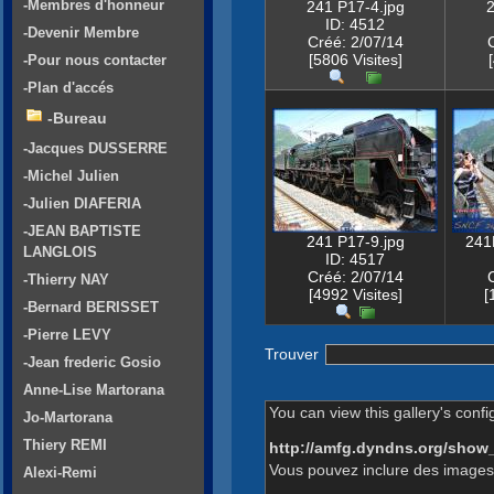
-Membres d'honneur
241 P17-4.jpg
2
ID: 4512
-Devenir Membre
Créé: 2/07/14
[5806 Visites]
-Pour nous contacter
-Plan d'accés
-Bureau
-Jacques DUSSERRE
-Michel Julien
-Julien DIAFERIA
-JEAN BAPTISTE
241 P17-9.jpg
241
LANGLOIS
ID: 4517
Créé: 2/07/14
-Thierry NAY
[4992 Visites]
[
-Bernard BERISSET
-Pierre LEVY
Trouver
-Jean frederic Gosio
Anne-Lise Martorana
You can view this gallery's confi
Jo-Martorana
Thiery REMI
http://amfg.dyndns.org/show
Vous pouvez inclure des images 
Alexi-Remi