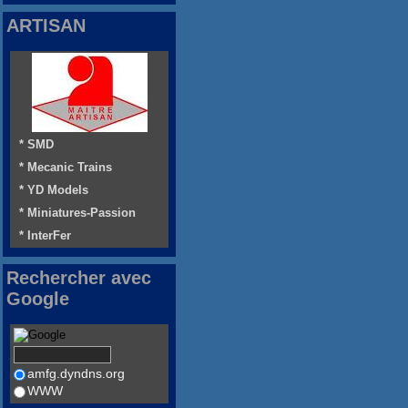
ARTISAN
* SMD
* Mecanic Trains
* YD Models
* Miniatures-Passion
* InterFer
Rechercher avec
Google
amfg.dyndns.org
WWW