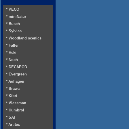
* PECO
* miniNatur
* Busch
* Sylvias
* Woodland scenics
* Faller
* Heki
* Noch
* DECAPOD
* Evergreen
* Auhagen
* Brawa
* Kibri
* Viessman
* Humbrol
* SAI
* Artitec