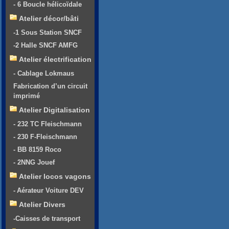
- 6 Boucle hélicoïdale
Atelier décor/bâti
-1 Sous Station SNCF
-2 Halle SNCF AMFG
Atelier électrification
- Cablage Lokmaus
Fabrication d’un circuit
imprimé
Atelier Digitalisation
- 232 TC Fleischmann
- 230 F-Fleischmann
- BB 8159 Roco
- 2NNG Jouef
Atelier locos vagons
- Aérateur Voiture DEV
Atelier Divers
-Caisses de transport