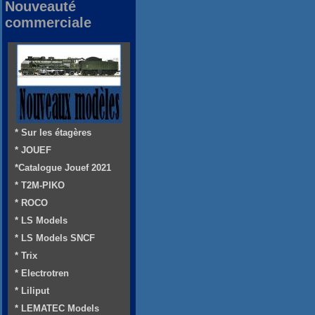
Nouveauté
commerciale
* Sur les étagères
* JOUEF
*Catalogue Jouef 2021
* T2M-PIKO
* ROCO
* LS Models
* LS Models SNCF
* Trix
* Electrotren
* Liliput
* LEMATEC Models