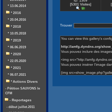
ID: 1309
[5301 Visites]
* 13.06.2014
* 2016
* 20.04.2016
Trouver
* 2018
* 10.05.2018
You can view this gallery's confi
* 2019
http://amfg.dyndns.org/show
* 06.06.2019
Vous pouvez inclure des images 
* 2020
<img src="http://amfg.dyndns.o
* 22.05.2020
Vous pouvez insérer l'image dans
* 2021
{img src=show_image.php?galle
* 06.07.2021
* Actions Divers
- Pétition SAUVONS le
CFM
- Reportages
- début juillet.2011