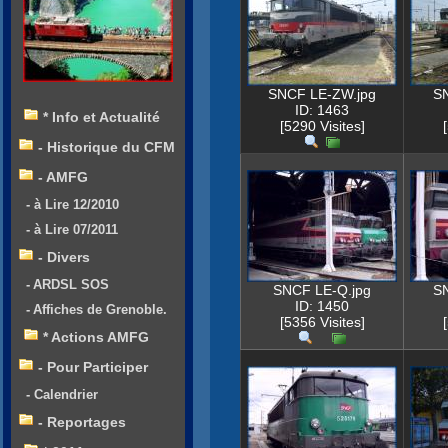
SNCF LE-ZW.jpg
SN
ID: 1463
* Info et Actualité
[5290 Visites]
- Historique du CFM
- AMFG
- à Lire 12/2010
- à Lire 07/2011
- Divers
- ARDSL SOS
SNCF LE-Q.jpg
SN
ID: 1450
- Affiches de Grenoble.
[5356 Visites]
* Actions AMFG
- Pour Participer
- Calendrier
- Reportages