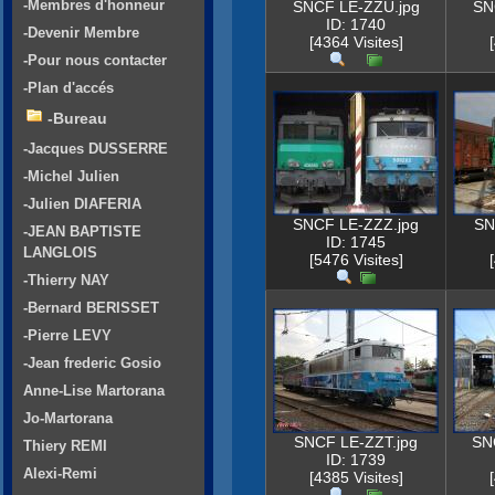
-Membres d'honneur
SNCF LE-ZZU.jpg
SN
ID: 1740
-Devenir Membre
[4364 Visites]
-Pour nous contacter
-Plan d'accés
-Bureau
-Jacques DUSSERRE
-Michel Julien
-Julien DIAFERIA
SNCF LE-ZZZ.jpg
SN
-JEAN BAPTISTE
ID: 1745
LANGLOIS
[5476 Visites]
-Thierry NAY
-Bernard BERISSET
-Pierre LEVY
-Jean frederic Gosio
Anne-Lise Martorana
Jo-Martorana
SNCF LE-ZZT.jpg
SN
Thiery REMI
ID: 1739
Alexi-Remi
[4385 Visites]