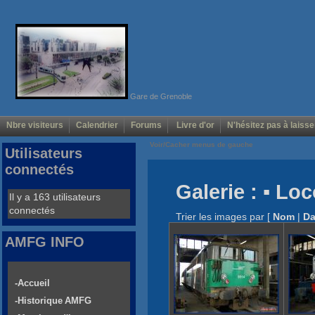
Gare de Grenoble
Nbre visiteurs
Calendrier
Forums
Livre d'or
N'hésitez pas à laisse
Voir/Cacher menus de gauche
Utilisateurs
connectés
Galerie : ▪ Lo
Il y a 163 utilisateurs
connectés
Trier les images par
[
Nom
|
Da
AMFG INFO
-Accueil
-Historique AMFG