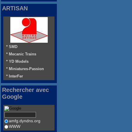
ARTISAN
* SMD
* Mecanic Trains
* YD Models
* Miniatures-Passion
* InterFer
Rechercher avec
Google
amfg.dyndns.org
WWW