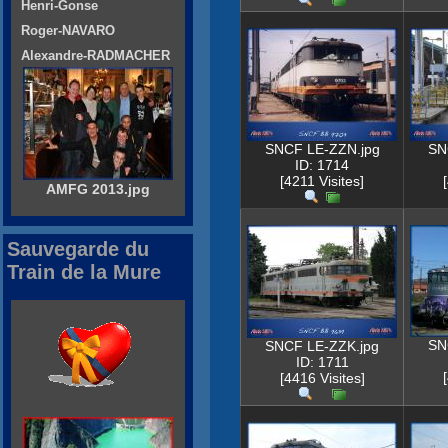
Henri-Gonse
Roger-NAVARO
Alexandre-RADMACHER
SNCF LE-ZZN.jpg
SN
ID: 1714
[4211 Visites]
AMFG 2013.jpg
Sauvegarde du
Train de la Mure
SN
SNCF LE-ZZK.jpg
ID: 1711
[4416 Visites]