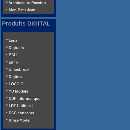
* Architecture-Passion
* Mon Petit Jean
Produits DIGITAL
* Lenz
* Digirails
* ESU
* Zimo
* Uhlenbrock
* Digitrax
* LOCOIO
* YD Models
* CDF Informatique
* LDT Littfinski
* DCC concepts
* Krois-Modell