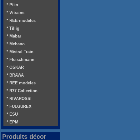
* Piko
* Vitrains
* REE-modeles
* Tillig
* Mabar
* Mehano
* Mistral Train
* Fleischmann
* OSKAR
* BRAWA
* REE modeles
* R37 Collection
* RIVAROSSI
* FULGUREX
* ESU
* EPM
Produits décor