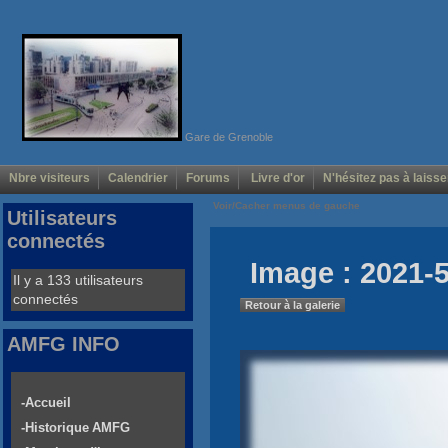
Gare de Grenoble
Nbre visiteurs
Calendrier
Forums
Livre d'or
N'hésitez pas à laisse
Voir/Cacher menus de gauche
Utilisateurs
connectés
Image : 2021-5
Il y a 133 utilisateurs
connectés
Retour à la galerie
AMFG INFO
-Accueil
-Historique AMFG