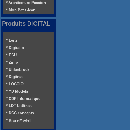
* Architecture-Passion
* Mon Petit Jean
Produits DIGITAL
* Lenz
* Digirails
* ESU
* Zimo
* Uhlenbrock
* Digitrax
* LOCOIO
* YD Models
* CDF Informatique
* LDT Littfinski
* DCC concepts
* Krois-Modell