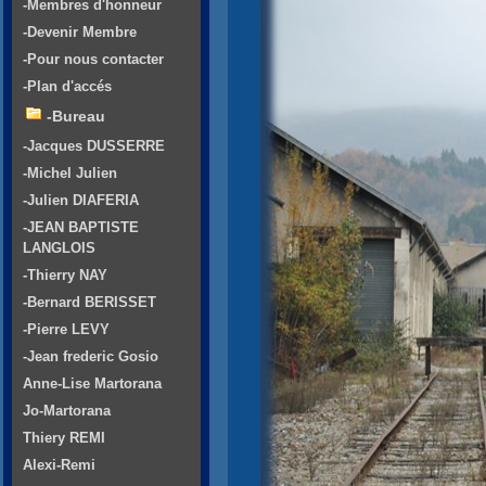
-Membres d'honneur
-Devenir Membre
-Pour nous contacter
-Plan d'accés
-Bureau
-Jacques DUSSERRE
-Michel Julien
-Julien DIAFERIA
-JEAN BAPTISTE
LANGLOIS
-Thierry NAY
-Bernard BERISSET
-Pierre LEVY
-Jean frederic Gosio
Anne-Lise Martorana
Jo-Martorana
Thiery REMI
Alexi-Remi