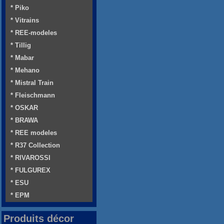
* Piko
* Vitrains
* REE-modeles
* Tillig
* Mabar
* Mehano
* Mistral Train
* Fleischmann
* OSKAR
* BRAWA
* REE modeles
* R37 Collection
* RIVAROSSI
* FULGUREX
* ESU
* EPM
Produits décor