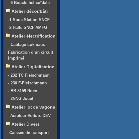
- 6 Boucle hélicoïdale
Atelier décor/bâti
-1 Sous Station SNCF
-2 Halle SNCF AMFG
Atelier électrification
- Cablage Lokmaus
Fabrication d’un circuit
imprimé
Atelier Digitalisation
- 232 TC Fleischmann
- 230 F-Fleischmann
- BB 8159 Roco
- 2NNG Jouef
Atelier locos vagons
- Aérateur Voiture DEV
Atelier Divers
-Caisses de transport