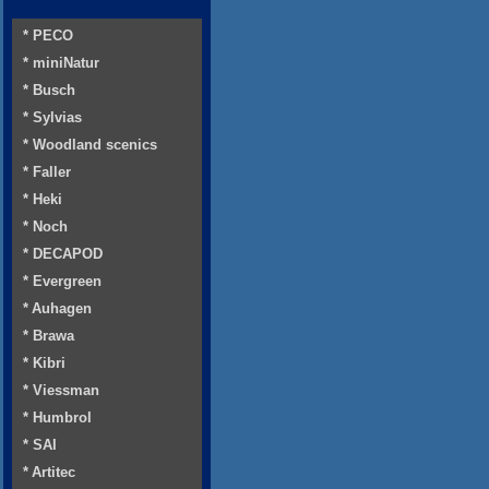
* PECO
* miniNatur
* Busch
* Sylvias
* Woodland scenics
* Faller
* Heki
* Noch
* DECAPOD
* Evergreen
* Auhagen
* Brawa
* Kibri
* Viessman
* Humbrol
* SAI
* Artitec