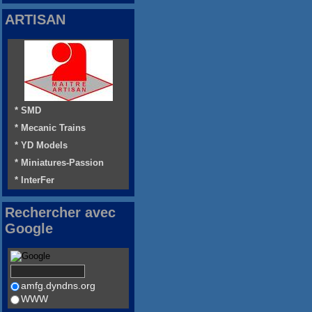
ARTISAN
* SMD
* Mecanic Trains
* YD Models
* Miniatures-Passion
* InterFer
Rechercher avec
Google
amfg.dyndns.org
WWW