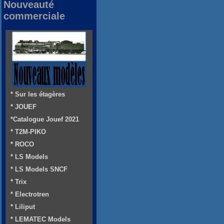
Nouveauté
commerciale
* Sur les étagères
* JOUEF
*Catalogue Jouef 2021
* T2M-PIKO
* ROCO
* LS Models
* LS Models SNCF
* Trix
* Electrotren
* Liliput
* LEMATEC Models