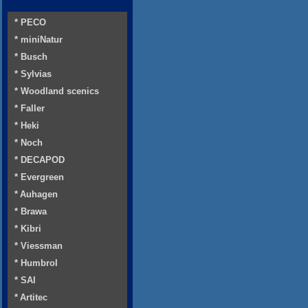
* PECO
* miniNatur
* Busch
* Sylvias
* Woodland scenics
* Faller
* Heki
* Noch
* DECAPOD
* Evergreen
* Auhagen
* Brawa
* Kibri
* Viessman
* Humbrol
* SAI
* Artitec