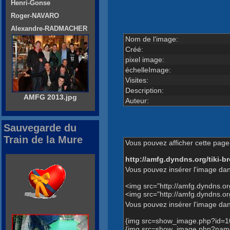
Henri-Gonse
Roger-NAVARO
Alexandre-RADMACHER
Nom de l'image:
Créé:
pixel image:
échelleImage:
Visites:
Description:
AMFG 2013.jpg
Auteur:
Sauvegarde du
Train de la Mure
Vous pouvez afficher cette page 
http://amfg.dyndns.org/tiki
Vous pouvez insérer l'image dan
<img src="http://amfg.dyndns.
<img src="http://amfg.dyndns.
Vous pouvez insérer l'image dans
{img src=show_image.php?id=1
{img src=show_image.php?name