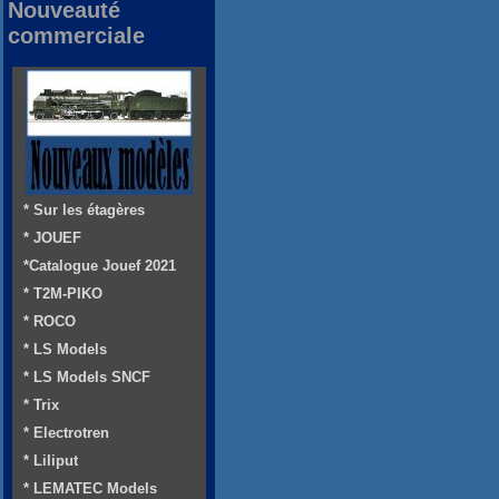
Nouveauté
commerciale
* Sur les étagères
* JOUEF
*Catalogue Jouef 2021
* T2M-PIKO
* ROCO
* LS Models
* LS Models SNCF
* Trix
* Electrotren
* Liliput
* LEMATEC Models