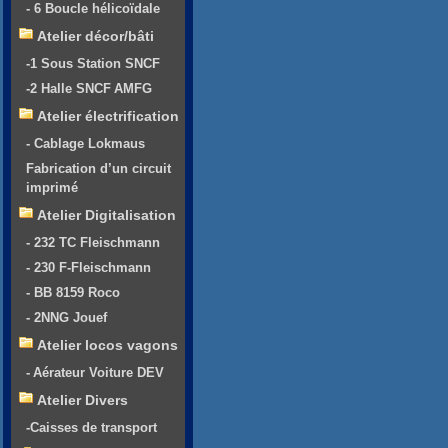
- 6 Boucle hélicoïdale
Atelier décor/bâti
-1 Sous Station SNCF
-2 Halle SNCF AMFG
Atelier électrification
- Cablage Lokmaus
Fabrication d’un circuit
imprimé
Atelier Digitalisation
- 232 TC Fleischmann
- 230 F-Fleischmann
- BB 8159 Roco
- 2NNG Jouef
Atelier locos vagons
- Aérateur Voiture DEV
Atelier Divers
-Caisses de transport