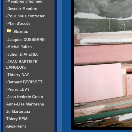
-Membres d'honneur
-Devenir Membre
-Pour nous contacter
-Plan d'accés
-Bureau
-Jacques DUSSERRE
-Michel Julien
-Julien DIAFERIA
-JEAN BAPTISTE
LANGLOIS
-Thierry NAY
-Bernard BERISSET
-Pierre LEVY
-Jean frederic Gosio
Anne-Lise Martorana
Jo-Martorana
Thiery REMI
Alexi-Remi