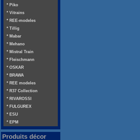
* Piko
* Vitrains
* REE-modeles
* Tillig
* Mabar
* Mehano
* Mistral Train
* Fleischmann
* OSKAR
* BRAWA
* REE modeles
* R37 Collection
* RIVAROSSI
* FULGUREX
* ESU
* EPM
Produits décor