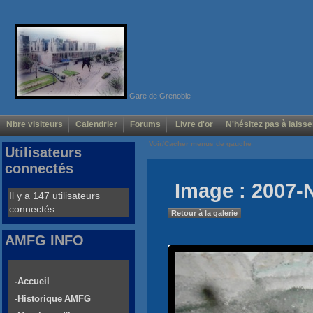
Gare de Grenoble
Nbre visiteurs
Calendrier
Forums
Livre d'or
N'hésitez pas à laisse
Voir/Cacher menus de gauche
Utilisateurs
connectés
Image : 2007-
Il y a 147 utilisateurs
connectés
Retour à la galerie
AMFG INFO
-Accueil
-Historique AMFG