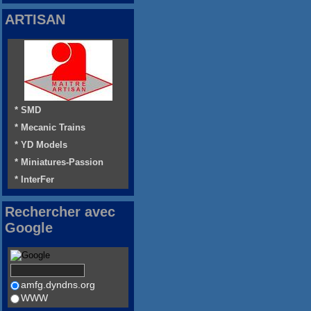
ARTISAN
* SMD
* Mecanic Trains
* YD Models
* Miniatures-Passion
* InterFer
Rechercher avec
Google
amfg.dyndns.org
WWW