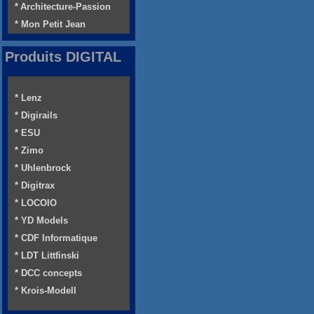
* Architecture-Passion
* Mon Petit Jean
Produits DIGITAL
* Lenz
* Digirails
* ESU
* Zimo
* Uhlenbrock
* Digitrax
* LOCOIO
* YD Models
* CDF Informatique
* LDT Littfinski
* DCC concepts
* Krois-Modell