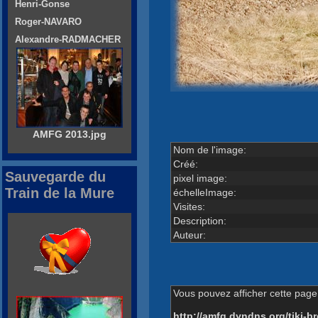
Henri-Gonse
Roger-NAVARO
Alexandre-RADMACHER
AMFG 2013.jpg
Nom de l'image:
Créé:
Sauvegarde du
pixel image:
Train de la Mure
échelleImage:
Visites:
Description:
Auteur:
Vous pouvez afficher cette page 
http://amfg.dyndns.org/tiki