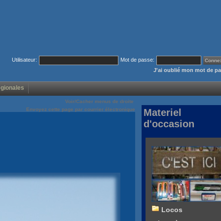
Utilisateur:
Mot de passe:
J'ai oublié mon mot de p
égionales
Voir/Cacher menus de droite
Envoyez cette page par courrier électronique
Materiel
d'occasion
Locos