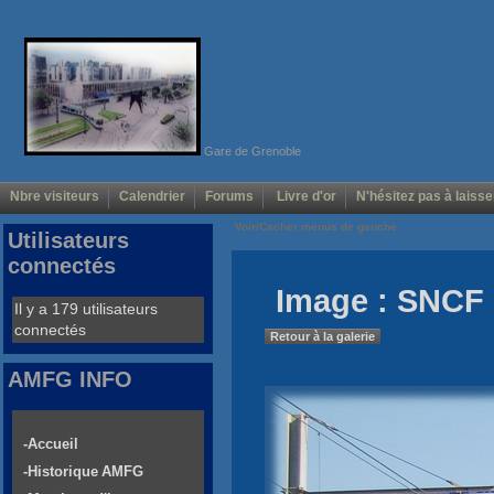
Gare de Grenoble
Nbre visiteurs
Calendrier
Forums
Livre d'or
N'hésitez pas à laisse
Voir/Cacher menus de gauche
Utilisateurs
connectés
Image : SNCF 
Il y a 179 utilisateurs
connectés
Retour à la galerie
AMFG INFO
-Accueil
-Historique AMFG