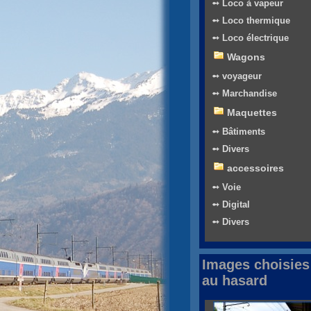
➻ Loco à vapeur
➻ Loco thermique
➻ Loco électrique
Wagons
➻ voyageur
➻ Marchandise
Maquettes
➻ Bâtiments
➻ Divers
accessoires
➻ Voie
➻ Digital
➻ Divers
Images choisies
au hasard