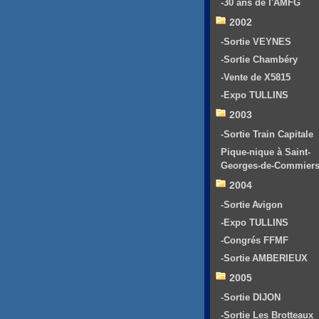
-30 ans de l'AMFG
2002
-Sortie VEYNES
-Sortie Chambéry
-Vente de X5815
-Expo TULLINS
2003
-Sortie Train Capitale
Pique-nique à Saint-
Georges-de-Commier
2004
-Sortie Avigon
-Expo TULLINS
-Congrés FFMF
-Sortie AMBERIEUX
2005
-Sortie DIJON
-Sortie Les Brotteaux