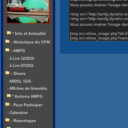
Vous pouvez insérer l'image dan
<img src="http://amfg.dyndns.
<img src="http://amfg.dyndns.
Vous pouvez insérer l'image dans
{img src=show_image.php?id=3
* Info et Actualité
{img src=show_image.php?name
- Historique du CFM
- AMFG
- à Lire 12/2010
- à Lire 07/2011
- Divers
- ARDSL SOS
- Affiches de Grenoble.
* Actions AMFG
- Pour Participer
- Calendrier
- Reportages