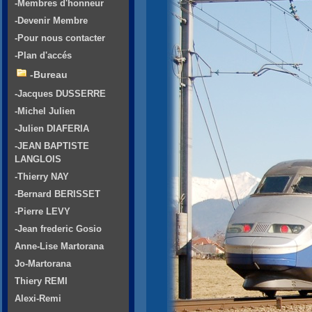
-Membres d'honneur
-Devenir Membre
-Pour nous contacter
-Plan d'accés
-Bureau
-Jacques DUSSERRE
-Michel Julien
-Julien DIAFERIA
-JEAN BAPTISTE
LANGLOIS
-Thierry NAY
-Bernard BERISSET
-Pierre LEVY
-Jean frederic Gosio
Anne-Lise Martorana
Jo-Martorana
Thiery REMI
Alexi-Remi