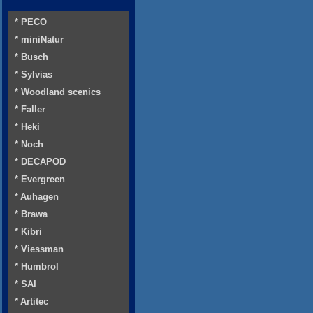
* PECO
* miniNatur
* Busch
* Sylvias
* Woodland scenics
* Faller
* Heki
* Noch
* DECAPOD
* Evergreen
* Auhagen
* Brawa
* Kibri
* Viessman
* Humbrol
* SAI
* Artitec