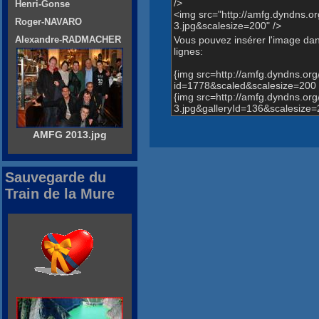
/>
Henri-Gonse
<img src="http://amfg.dyndns
Roger-NAVARO
3.jpg&scalesize=200" />
Vous pouvez insérer l'image dans
Alexandre-RADMACHER
lignes:
{img src=http://amfg.dyndns.o
id=1778&scaled&scalesize=200 
{img src=http://amfg.dyndns.
3.jpg&galleryId=136&scalesize=
AMFG 2013.jpg
Sauvegarde du
Train de la Mure