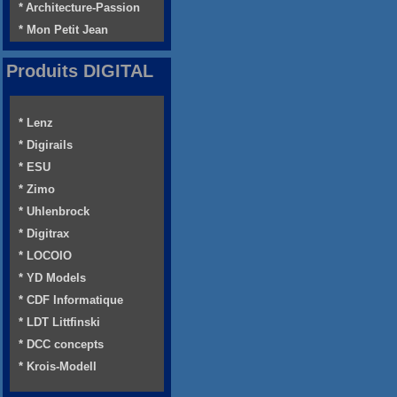
* Architecture-Passion
* Mon Petit Jean
Produits DIGITAL
* Lenz
* Digirails
* ESU
* Zimo
* Uhlenbrock
* Digitrax
* LOCOIO
* YD Models
* CDF Informatique
* LDT Littfinski
* DCC concepts
* Krois-Modell