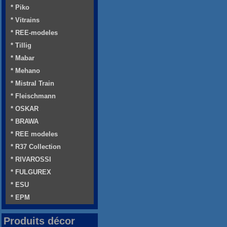
* Piko
* Vitrains
* REE-modeles
* Tillig
* Mabar
* Mehano
* Mistral Train
* Fleischmann
* OSKAR
* BRAWA
* REE modeles
* R37 Collection
* RIVAROSSI
* FULGUREX
* ESU
* EPM
Produits décor