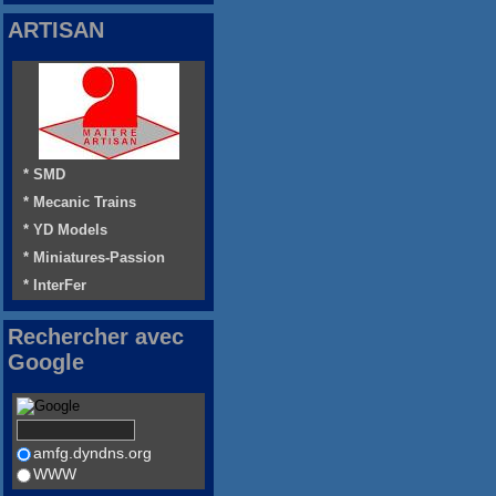
ARTISAN
* SMD
* Mecanic Trains
* YD Models
* Miniatures-Passion
* InterFer
Rechercher avec
Google
amfg.dyndns.org
WWW