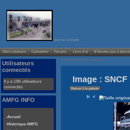
Gare de Grenoble
Nbre visiteurs
Calendrier
Forums
Livre d'or
N'hésitez pas à laisse
Voir/Cacher menus de gauche
Utilisateurs
connectés
Image : SNCF 
Il y a 198 utilisateurs
connectés
Retour à la galerie
AMFG INFO
-Accueil
-Historique AMFG