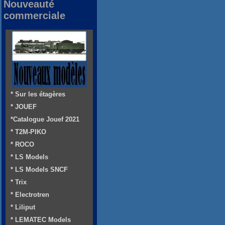
Nouveauté
commerciale
* Sur les étagères
* JOUEF
*Catalogue Jouef 2021
* T2M-PIKO
* ROCO
* LS Models
* LS Models SNCF
* Trix
* Electrotren
* Liliput
* LEMATEC Models