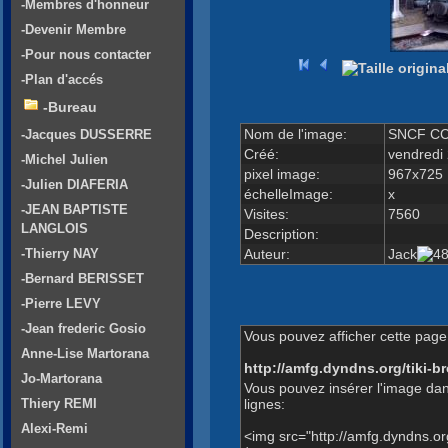
-Membres d'honneur
-Devenir Membre
-Pour nous contacter
-Plan d'accés
-Bureau
Nom de l'image:
SNCF CC 
-Jacques DUSSERRE
Créé:
vendredi 
-Michel Julien
pixel image:
967x725
-Julien DIAFERIA
échelleImage:
x
-JEAN BAPTISTE
Visites:
7560
LANGLOIS
Description:
Auteur:
Jack
-Thierry NAY
-Bernard BERISSET
-Pierre LEVY
-Jean frederic Gosio
Vous pouvez afficher cette page 
Anne-Lise Martorana
http://amfg.dyndns.org/tiki
Jo-Martorana
Vous pouvez insérer l'image dan
lignes:
Thiery REMI
Alexi-Remi
<img src="http://amfg.dyndns.