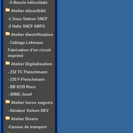
- 6 Boucle hélicoïdale
Atelier décor/bâti
-1 Sous Station SNCF
-2 Halle SNCF AMFG
Atelier électrification
- Cablage Lokmaus
Fabrication d’un circuit
imprimé
Atelier Digitalisation
- 232 TC Fleischmann
- 230 F-Fleischmann
- BB 8159 Roco
- 2NNG Jouef
Atelier locos vagons
- Aérateur Voiture DEV
Atelier Divers
-Caisses de transport