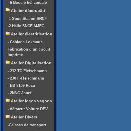
- 6 Boucle hélicoïdale
Atelier décor/bâti
-1 Sous Station SNCF
-2 Halle SNCF AMFG
Atelier électrification
- Cablage Lokmaus
Fabrication d’un circuit
imprimé
Atelier Digitalisation
- 232 TC Fleischmann
- 230 F-Fleischmann
- BB 8159 Roco
- 2NNG Jouef
Atelier locos vagons
- Aérateur Voiture DEV
Atelier Divers
-Caisses de transport