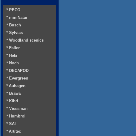
* PECO
* miniNatur
* Busch
* Sylvias
* Woodland scenics
* Faller
* Heki
* Noch
* DECAPOD
* Evergreen
* Auhagen
* Brawa
* Kibri
* Viessman
* Humbrol
* SAI
* Artitec