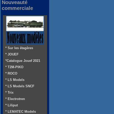
Nouveauté
commerciale
* Sur les étagères
* JOUEF
*Catalogue Jouef 2021
* T2M-PIKO
* ROCO
* LS Models
* LS Models SNCF
* Trix
* Electrotren
* Liliput
* LEMATEC Models