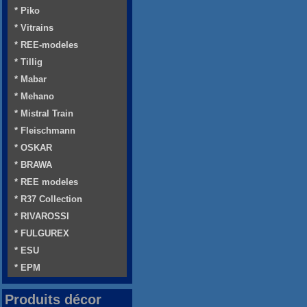
* Piko
* Vitrains
* REE-modeles
* Tillig
* Mabar
* Mehano
* Mistral Train
* Fleischmann
* OSKAR
* BRAWA
* REE modeles
* R37 Collection
* RIVAROSSI
* FULGUREX
* ESU
* EPM
Produits décor