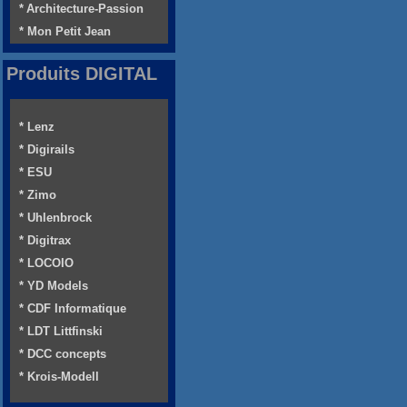
* Architecture-Passion
* Mon Petit Jean
Produits DIGITAL
* Lenz
* Digirails
* ESU
* Zimo
* Uhlenbrock
* Digitrax
* LOCOIO
* YD Models
* CDF Informatique
* LDT Littfinski
* DCC concepts
* Krois-Modell