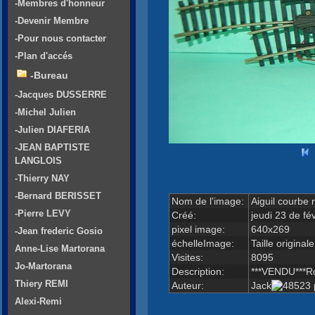
-Membres d'honneur
-Devenir Membre
-Pour nous contacter
-Plan d'accés
-Bureau
-Jacques DUSSERRE
-Michel Julien
-Julien DIAFERIA
-JEAN BAPTISTE
LANGLOIS
-Thierry NAY
-Bernard BERISSET
Nom de l'image:
Aiguil courbe
-Pierre LEVY
Créé:
jeudi 23 de fé
pixel image:
640x269
-Jean frederic Gosio
échelleImage:
Taille originale
Anne-Lise Martorana
Visites:
8095
Jo-Martorana
Description:
***VENDU***Ro
Thiery REMI
Auteur:
Jack
Alexi-Remi