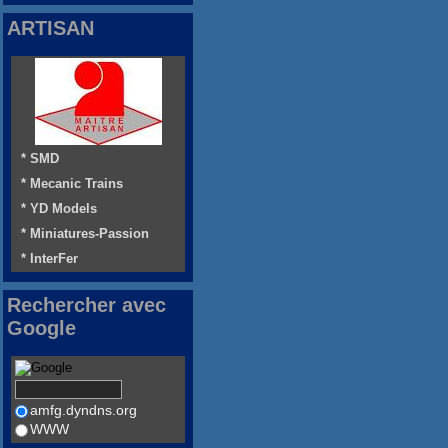
ARTISAN
* SMD
* Mecanic Trains
* YD Models
* Miniatures-Passion
* InterFer
Rechercher avec
Google
amfg.dyndns.org
WWW