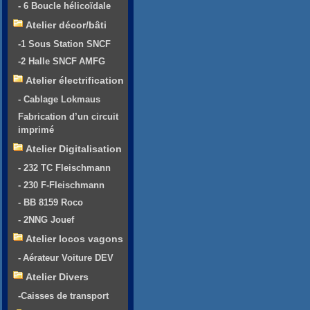
- 6 Boucle hélicoïdale
Atelier décor/bâti
-1 Sous Station SNCF
-2 Halle SNCF AMFG
Atelier électrification
- Cablage Lokmaus
Fabrication d’un circuit
imprimé
Atelier Digitalisation
- 232 TC Fleischmann
- 230 F-Fleischmann
- BB 8159 Roco
- 2NNG Jouef
Atelier locos vagons
- Aérateur Voiture DEV
Atelier Divers
-Caisses de transport