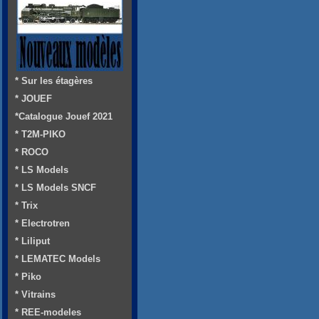
* Sur les étagères
* JOUEF
*Catalogue Jouef 2021
* T2M-PIKO
* ROCO
* LS Models
* LS Models SNCF
* Trix
* Electrotren
* Liliput
* LEMATEC Models
* Piko
* Vitrains
* REE-modeles