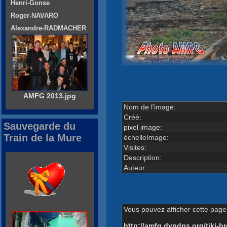
Henri-Gonse
Roger-NAVARO
Alexandre-RADMACHER
AMFG 2013.jpg
Nom de l'image:
Créé:
Sauvegarde du
pixel image:
Train de la Mure
échelleImage:
Visites:
Description:
Auteur:
Vous pouvez afficher cette page 
http://amfg.dyndns.org/tiki