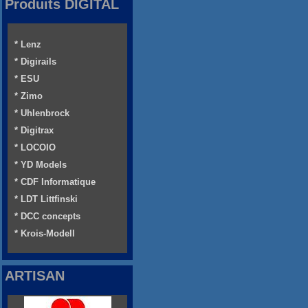
Produits DIGITAL
* Lenz
* Digirails
* ESU
* Zimo
* Uhlenbrock
* Digitrax
* LOCOIO
* YD Models
* CDF Informatique
* LDT Littfinski
* DCC concepts
* Krois-Modell
ARTISAN