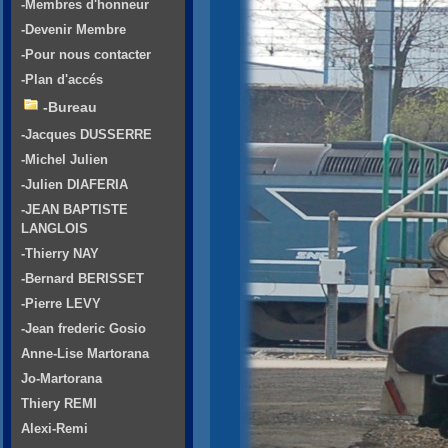
-Membres d'honneur
-Devenir Membre
-Pour nous contacter
-Plan d'accés
-Bureau
-Jacques DUSSERRE
-Michel Julien
-Julien DIAFERIA
-JEAN BAPTISTE
LANGLOIS
-Thierry NAY
-Bernard BERISSET
-Pierre LEVY
-Jean frederic Gosio
Anne-Lise Martorana
Jo-Martorana
Thiery REMI
Alexi-Remi