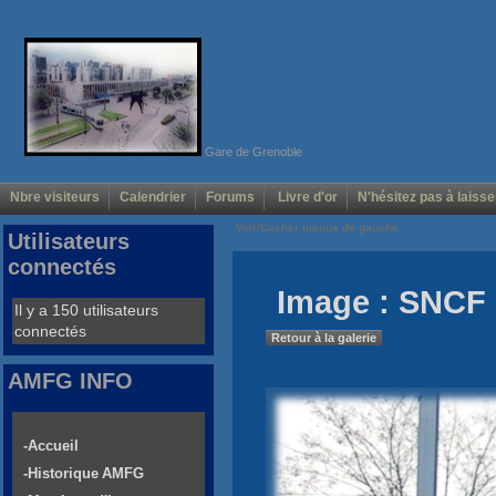
Gare de Grenoble
Nbre visiteurs
Calendrier
Forums
Livre d'or
N'hésitez pas à laisse
Voir/Cacher menus de gauche
Utilisateurs
connectés
Image : SNCF 
Il y a 150 utilisateurs
connectés
Retour à la galerie
AMFG INFO
-Accueil
-Historique AMFG