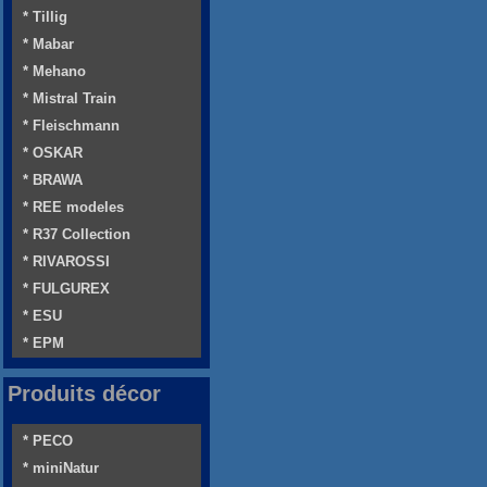
* Tillig
* Mabar
* Mehano
* Mistral Train
* Fleischmann
* OSKAR
* BRAWA
* REE modeles
* R37 Collection
* RIVAROSSI
* FULGUREX
* ESU
* EPM
Produits décor
* PECO
* miniNatur