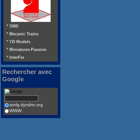
* SMD
* Mecanic Trains
* YD Models
* Miniatures-Passion
* InterFer
Rechercher avec
Google
amfg.dyndns.org
WWW