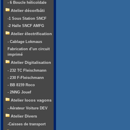
- 6 Boucle hélicoïdale
Atelier décor/bâti
-1 Sous Station SNCF
-2 Halle SNCF AMFG
Atelier électrification
- Cablage Lokmaus
Fabrication d’un circuit
imprimé
Atelier Digitalisation
- 232 TC Fleischmann
- 230 F-Fleischmann
- BB 8159 Roco
- 2NNG Jouef
Atelier locos vagons
- Aérateur Voiture DEV
Atelier Divers
-Caisses de transport