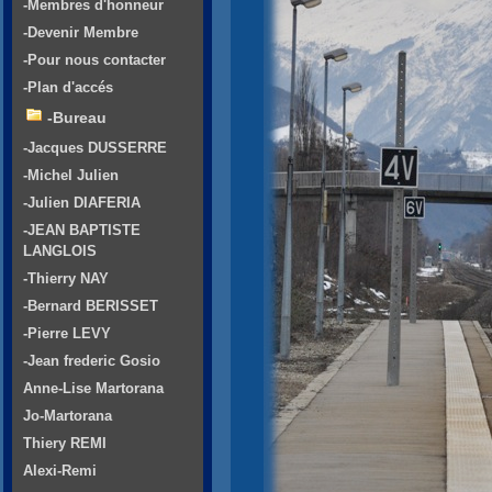
-Membres d'honneur
-Devenir Membre
-Pour nous contacter
-Plan d'accés
-Bureau
-Jacques DUSSERRE
-Michel Julien
-Julien DIAFERIA
-JEAN BAPTISTE
LANGLOIS
-Thierry NAY
-Bernard BERISSET
-Pierre LEVY
-Jean frederic Gosio
Anne-Lise Martorana
Jo-Martorana
Thiery REMI
Alexi-Remi