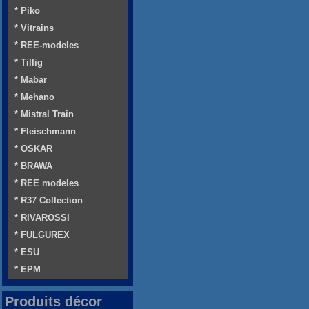
* Piko
* Vitrains
* REE-modeles
* Tillig
* Mabar
* Mehano
* Mistral Train
* Fleischmann
* OSKAR
* BRAWA
* REE modeles
* R37 Collection
* RIVAROSSI
* FULGUREX
* ESU
* EPM
Produits décor