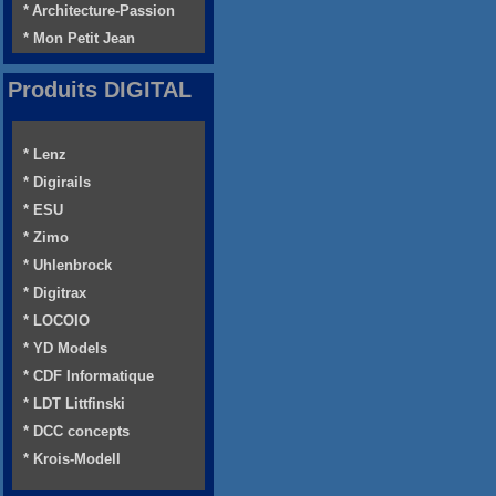
* Architecture-Passion
* Mon Petit Jean
Produits DIGITAL
* Lenz
* Digirails
* ESU
* Zimo
* Uhlenbrock
* Digitrax
* LOCOIO
* YD Models
* CDF Informatique
* LDT Littfinski
* DCC concepts
* Krois-Modell