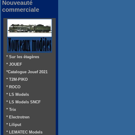
Nouveauté
commerciale
* Sur les étagères
* JOUEF
*Catalogue Jouef 2021
* T2M-PIKO
* ROCO
* LS Models
* LS Models SNCF
* Trix
* Electrotren
* Liliput
* LEMATEC Models