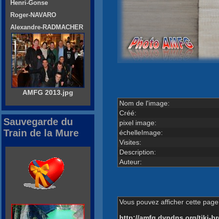
Henri-Gonse
Roger-NAVARO
Alexandre-RADMACHER
AMFG 2013.jpg
Nom de l'image:
Créé:
Sauvegarde du
pixel image:
Train de la Mure
échelleImage:
Visites:
Description:
Auteur:
Vous pouvez afficher cette page 
http://amfg.dyndns.org/tiki