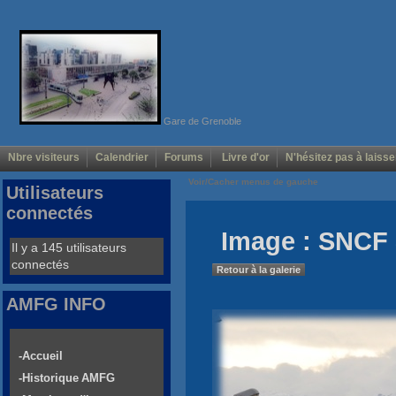
Gare de Grenoble
Nbre visiteurs
Calendrier
Forums
Livre d'or
N'hésitez pas à laisse
Voir/Cacher menus de gauche
Utilisateurs
connectés
Image : SNCF 
Il y a 145 utilisateurs
connectés
Retour à la galerie
AMFG INFO
-Accueil
-Historique AMFG