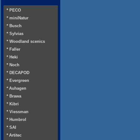
* PECO
* miniNatur
* Busch
* Sylvias
* Woodland scenics
* Faller
* Heki
* Noch
* DECAPOD
* Evergreen
* Auhagen
* Brawa
* Kibri
* Viessman
* Humbrol
* SAI
* Artitec