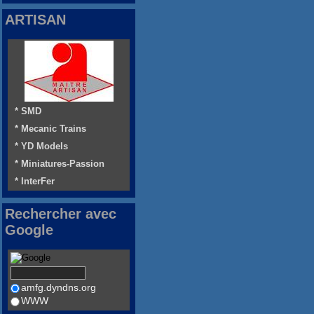
ARTISAN
* SMD
* Mecanic Trains
* YD Models
* Miniatures-Passion
* InterFer
Rechercher avec
Google
amfg.dyndns.org
WWW