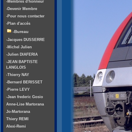
-Membres d'honneur
-Devenir Membre
-Pour nous contacter
-Plan d'accés
-Bureau
-Jacques DUSSERRE
-Michel Julien
-Julien DIAFERIA
-JEAN BAPTISTE
LANGLOIS
-Thierry NAY
-Bernard BERISSET
-Pierre LEVY
-Jean frederic Gosio
Anne-Lise Martorana
Jo-Martorana
Thiery REMI
Alexi-Remi