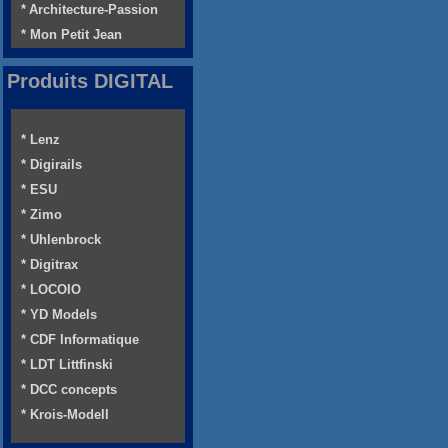
* Architecture-Passion
* Mon Petit Jean
Produits DIGITAL
* Lenz
* Digirails
* ESU
* Zimo
* Uhlenbrock
* Digitrax
* LOCOIO
* YD Models
* CDF Informatique
* LDT Littfinski
* DCC concepts
* Krois-Modell