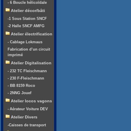
- 6 Boucle hélicoïdale
Atelier décor/bâti
-1 Sous Station SNCF
-2 Halle SNCF AMFG
Atelier électrification
- Cablage Lokmaus
Fabrication d’un circuit
imprimé
Atelier Digitalisation
- 232 TC Fleischmann
- 230 F-Fleischmann
- BB 8159 Roco
- 2NNG Jouef
Atelier locos vagons
- Aérateur Voiture DEV
Atelier Divers
-Caisses de transport