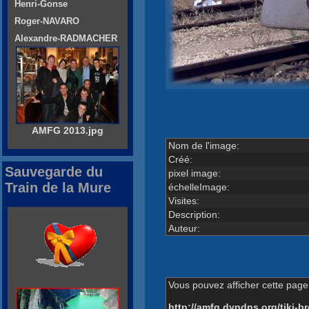
Henri-Gonse
Roger-NAVARO
Alexandre-RADMACHER
AMFG 2013.jpg
Nom de l'image:
Créé:
Sauvegarde du
pixel image:
Train de la Mure
échelleImage:
Visites:
Description:
Auteur:
Vous pouvez afficher cette page 
http://amfg.dyndns.org/tiki