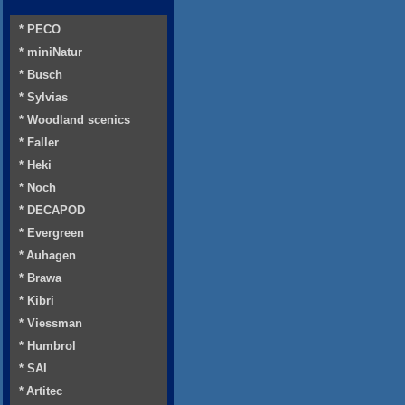
* PECO
* miniNatur
* Busch
* Sylvias
* Woodland scenics
* Faller
* Heki
* Noch
* DECAPOD
* Evergreen
* Auhagen
* Brawa
* Kibri
* Viessman
* Humbrol
* SAI
* Artitec