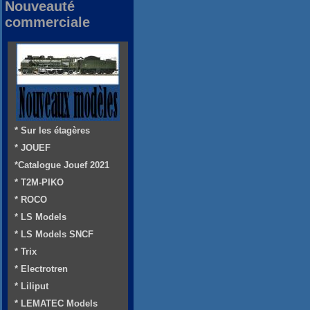
Nouveauté
commerciale
* Sur les étagères
* JOUEF
*Catalogue Jouef 2021
* T2M-PIKO
* ROCO
* LS Models
* LS Models SNCF
* Trix
* Electrotren
* Liliput
* LEMATEC Models