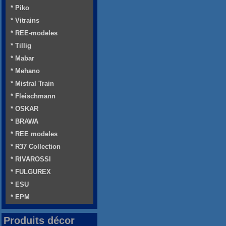
* Piko
* Vitrains
* REE-modeles
* Tillig
* Mabar
* Mehano
* Mistral Train
* Fleischmann
* OSKAR
* BRAWA
* REE modeles
* R37 Collection
* RIVAROSSI
* FULGUREX
* ESU
* EPM
Produits décor