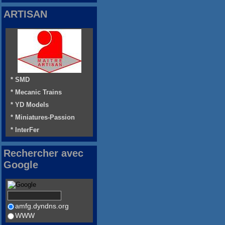
ARTISAN
* SMD
* Mecanic Trains
* YD Models
* Miniatures-Passion
* InterFer
Rechercher avec
Google
amfg.dyndns.org
WWW