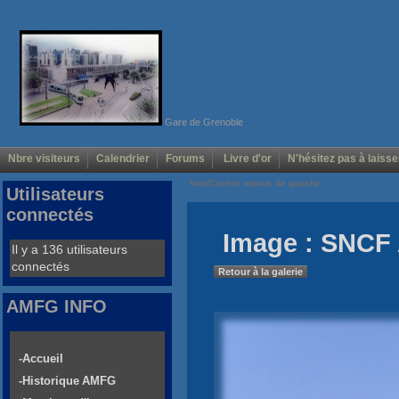
Gare de Grenoble
Nbre visiteurs
Calendrier
Forums
Livre d'or
N'hésitez pas à laisse
Voir/Cacher menus de gauche
Utilisateurs
connectés
Image : SNCF
Il y a 136 utilisateurs
connectés
Retour à la galerie
AMFG INFO
-Accueil
-Historique AMFG