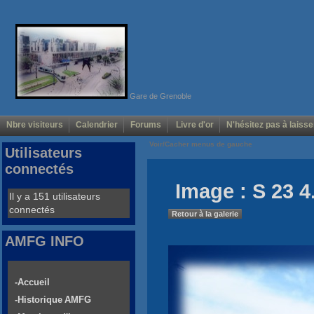
Gare de Grenoble
Nbre visiteurs
Calendrier
Forums
Livre d'or
N'hésitez pas à laisse
Voir/Cacher menus de gauche
Utilisateurs
connectés
Image : S 23 4
Il y a 151 utilisateurs
connectés
Retour à la galerie
AMFG INFO
-Accueil
-Historique AMFG