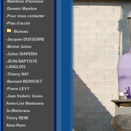
-Membres d'honneur
-Devenir Membre
-Pour nous contacter
-Plan d'accés
-Bureau
-Jacques DUSSERRE
-Michel Julien
-Julien DIAFERIA
-JEAN BAPTISTE
LANGLOIS
-Thierry NAY
-Bernard BERISSET
-Pierre LEVY
-Jean frederic Gosio
Anne-Lise Martorana
Jo-Martorana
Thiery REMI
Alexi-Remi