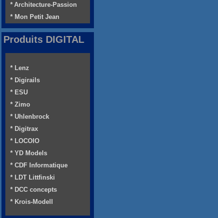
* Architecture-Passion
* Mon Petit Jean
Produits DIGITAL
* Lenz
* Digirails
* ESU
* Zimo
* Uhlenbrock
* Digitrax
* LOCOIO
* YD Models
* CDF Informatique
* LDT Littfinski
* DCC concepts
* Krois-Modell