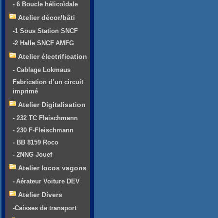
- 6 Boucle hélicoïdale
Atelier décor/bâti
-1 Sous Station SNCF
-2 Halle SNCF AMFG
Atelier électrification
- Cablage Lokmaus
Fabrication d’un circuit
imprimé
Atelier Digitalisation
- 232 TC Fleischmann
- 230 F-Fleischmann
- BB 8159 Roco
- 2NNG Jouef
Atelier locos vagons
- Aérateur Voiture DEV
Atelier Divers
-Caisses de transport