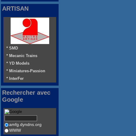
ARTISAN
* SMD
* Mecanic Trains
* YD Models
* Miniatures-Passion
* InterFer
Rechercher avec
Google
amfg.dyndns.org
WWW