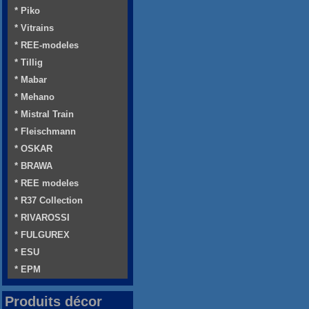
* Piko
* Vitrains
* REE-modeles
* Tillig
* Mabar
* Mehano
* Mistral Train
* Fleischmann
* OSKAR
* BRAWA
* REE modeles
* R37 Collection
* RIVAROSSI
* FULGUREX
* ESU
* EPM
Produits décor