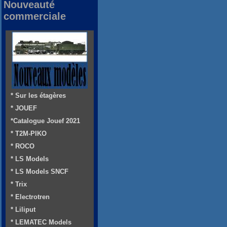
Nouveauté
commerciale
* Sur les étagères
* JOUEF
*Catalogue Jouef 2021
* T2M-PIKO
* ROCO
* LS Models
* LS Models SNCF
* Trix
* Electrotren
* Liliput
* LEMATEC Models