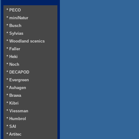
* PECO
* miniNatur
* Busch
* Sylvias
* Woodland scenics
* Faller
* Heki
* Noch
* DECAPOD
* Evergreen
* Auhagen
* Brawa
* Kibri
* Viessman
* Humbrol
* SAI
* Artitec