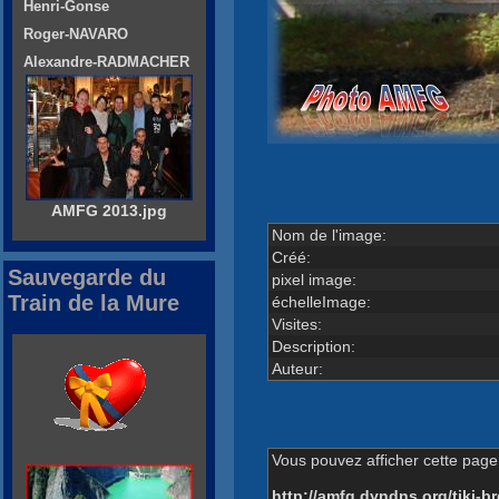
Henri-Gonse
Roger-NAVARO
Alexandre-RADMACHER
AMFG 2013.jpg
Nom de l'image:
Créé:
Sauvegarde du
pixel image:
Train de la Mure
échelleImage:
Visites:
Description:
Auteur:
Vous pouvez afficher cette page 
http://amfg.dyndns.org/tiki