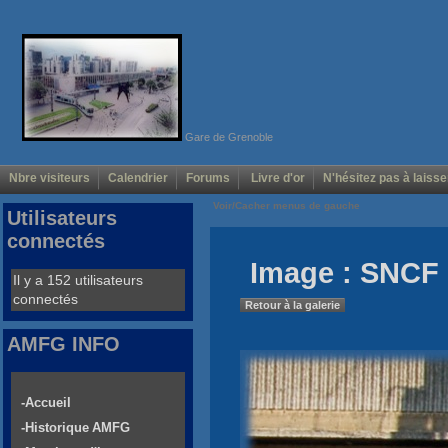
Gare de Grenoble
Nbre visiteurs
Calendrier
Forums
Livre d'or
N'hésitez pas à laisse
Voir/Cacher menus de gauche
Utilisateurs
connectés
Image : SNCF 
Il y a 152 utilisateurs
connectés
Retour à la galerie
AMFG INFO
-Accueil
-Historique AMFG