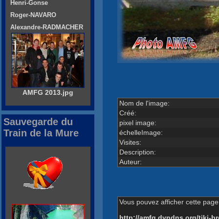
Henri-Gonse
Roger-NAVARO
Alexandre-RADMACHER
AMFG 2013.jpg
Nom de l'image:
Créé:
Sauvegarde du
pixel image:
Train de la Mure
échelleImage:
Visites:
Description:
Auteur:
Vous pouvez afficher cette page 
http://amfg.dyndns.org/tiki