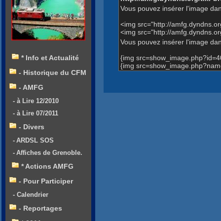
Vous pouvez insérer l'image dan
<img src="http://amfg.dyndns.
<img src="http://amfg.dyndns
Vous pouvez insérer l'image dans
{img src=show_image.php?id=4
* Info et Actualité
{img src=show_image.php?name
- Historique du CFM
- AMFG
- à Lire 12/2010
- à Lire 07/2011
- Divers
- ARDSL SOS
- Affiches de Grenoble.
* Actions AMFG
- Pour Participer
- Calendrier
- Reportages