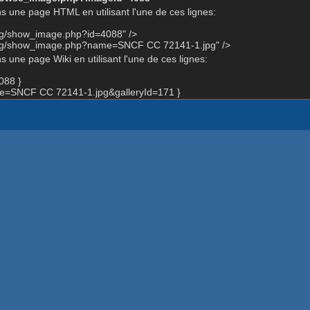
s une page HTML en utilisant l'une de ces lignes:
org/show_image.php?id=4088" />
.org/show_image.php?name=SNCF CC 72141-1.jpg" />
 une page Wiki en utilisant l'une de ces lignes:
088 }
=SNCF CC 72141-1.jpg&galleryId=171 }