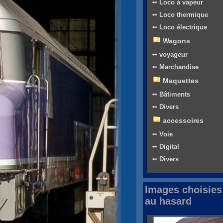
➻ Loco à vapeur
➻ Loco thermique
➻ Loco électrique
Wagons
➻ voyageur
➻ Marchandise
Maquettes
➻ Bâtiments
➻ Divers
accessoires
➻ Voie
➻ Digital
➻ Divers
Images choisies
au hasard