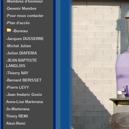
-Membres d'honneur
-Devenir Membre
-Pour nous contacter
-Plan d'accés
-Bureau
-Jacques DUSSERRE
-Michel Julien
-Julien DIAFERIA
-JEAN BAPTISTE
LANGLOIS
-Thierry NAY
-Bernard BERISSET
-Pierre LEVY
-Jean frederic Gosio
Anne-Lise Martorana
Jo-Martorana
Thiery REMI
Alexi-Remi