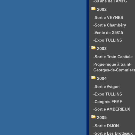
-30 ans de l'AMFG
2002
-Sortie VEYNES
-Sortie Chambéry
-Vente de X5815
-Expo TULLINS
2003
-Sortie Train Capitale
Pique-nique à Saint-
Georges-de-Commier
2004
-Sortie Avigon
-Expo TULLINS
-Congrés FFMF
-Sortie AMBERIEUX
2005
-Sortie DIJON
-Sortie Les Brotteaux