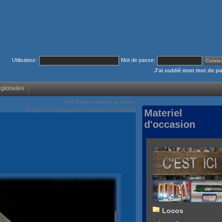
Utilisateur:
Mot de passe:
J'ai oublié mon mot de p
égionales
Voir/Cacher menus de droite
Envoyez cette page par courrier électronique
Materiel
d'occasion
Locos