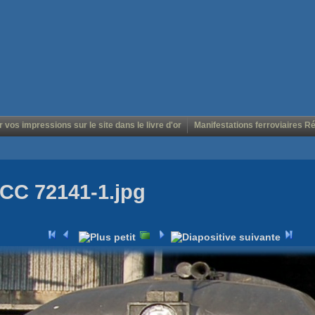
r vos impressions sur le site dans le livre d'or
Manifestations ferroviaires R
CC 72141-1.jpg