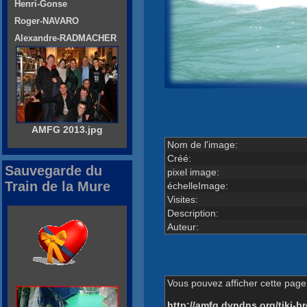
Henri-Gonse
Roger-NAVARO
Alexandre-RADMACHER
AMFG 2013.jpg
Nom de l'image:
Créé:
Sauvegarde du
pixel image:
Train de la Mure
échelleImage:
Visites:
Description:
Auteur:
Vous pouvez afficher cette page 
http://amfg.dyndns.org/tiki