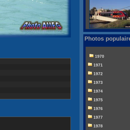
Photos populair
1970
1971
1972
1973
1974
1975
1976
1977
1978