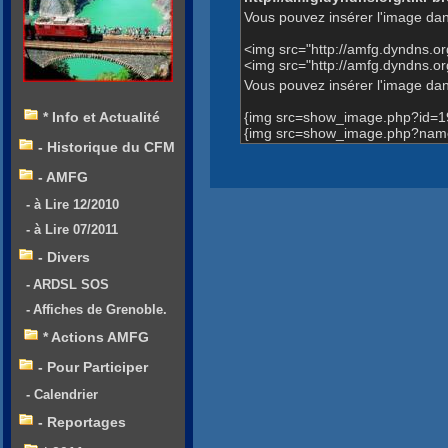
Vous pouvez insérer l'image dan
<img src="http://amfg.dyndns.
<img src="http://amfg.dyndns.
Vous pouvez insérer l'image dans
{img src=show_image.php?id=1
* Info et Actualité
{img src=show_image.php?name
- Historique du CFM
- AMFG
- à Lire 12/2010
- à Lire 07/2011
- Divers
- ARDSL SOS
- Affiches de Grenoble.
* Actions AMFG
- Pour Participer
- Calendrier
- Reportages