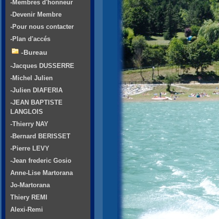
-Membres d'honneur
-Devenir Membre
-Pour nous contacter
-Plan d'accés
-Bureau
-Jacques DUSSERRE
-Michel Julien
-Julien DIAFERIA
-JEAN BAPTISTE
LANGLOIS
-Thierry NAY
-Bernard BERISSET
-Pierre LEVY
-Jean frederic Gosio
Anne-Lise Martorana
Jo-Martorana
Thiery REMI
Alexi-Remi