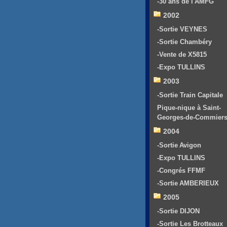
-30 ans de l'AMFG
2002
-Sortie VEYNES
-Sortie Chambéry
-Vente de X5815
-Expo TULLINS
2003
-Sortie Train Capitale
Pique-nique à Saint-
Georges-de-Commier
2004
-Sortie Avigon
-Expo TULLINS
-Congrés FFMF
-Sortie AMBERIEUX
2005
-Sortie DIJON
-Sortie Les Brotteaux