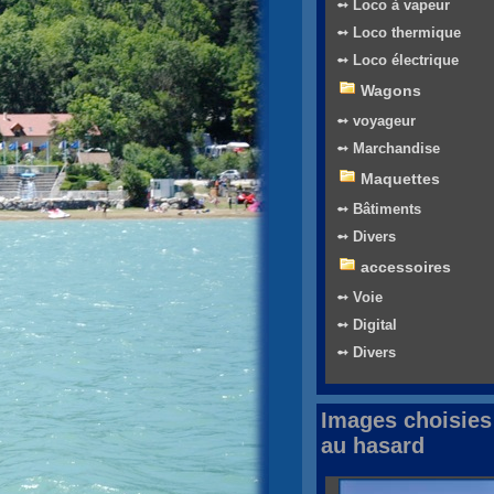
➻ Loco à vapeur
➻ Loco thermique
➻ Loco électrique
Wagons
➻ voyageur
➻ Marchandise
Maquettes
➻ Bâtiments
➻ Divers
accessoires
➻ Voie
➻ Digital
➻ Divers
Images choisies
au hasard