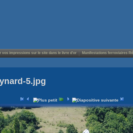
r vos impressions sur le site dans le livre d'or
Manifestations ferroviaires R
ynard-5.jpg