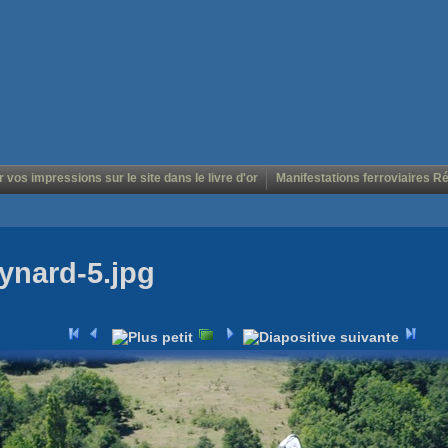
r vos impressions sur le site dans le livre d'or
Manifestations ferroviaires R
ynard-5.jpg