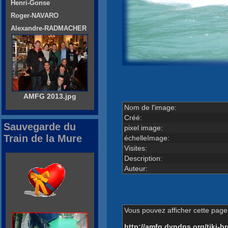
Henri-Gonse
Roger-NAVARO
Alexandre-RADMACHER
AMFG 2013.jpg
Nom de l'image:
Créé:
Sauvegarde du
pixel image:
Train de la Mure
échelleImage:
Visites:
Description:
Auteur:
Vous pouvez afficher cette page 
http://amfg.dyndns.org/tiki