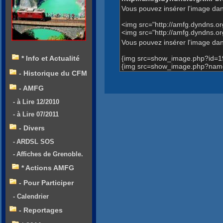
Vous pouvez insérer l'image dan
<img src="http://amfg.dyndns.
<img src="http://amfg.dyndns.
Vous pouvez insérer l'image dans
{img src=show_image.php?id=1
* Info et Actualité
{img src=show_image.php?name
- Historique du CFM
- AMFG
- à Lire 12/2010
- à Lire 07/2011
- Divers
- ARDSL SOS
- Affiches de Grenoble.
* Actions AMFG
- Pour Participer
- Calendrier
- Reportages