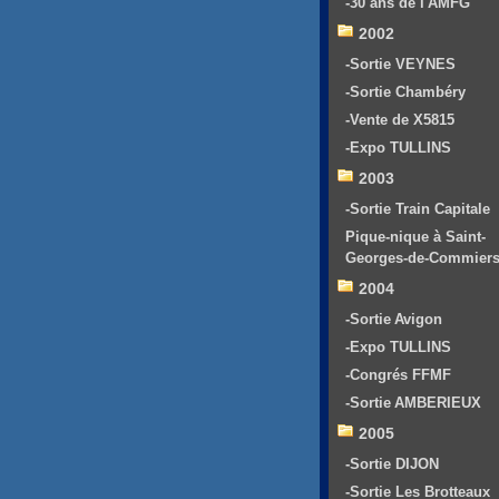
-30 ans de l'AMFG
2002
-Sortie VEYNES
-Sortie Chambéry
-Vente de X5815
-Expo TULLINS
2003
-Sortie Train Capitale
Pique-nique à Saint-
Georges-de-Commier
2004
-Sortie Avigon
-Expo TULLINS
-Congrés FFMF
-Sortie AMBERIEUX
2005
-Sortie DIJON
-Sortie Les Brotteaux