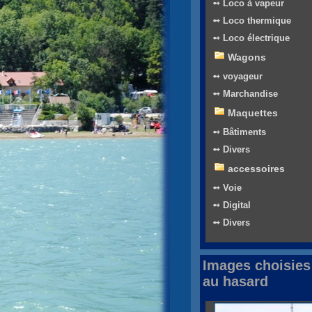
➻ Loco à vapeur
➻ Loco thermique
➻ Loco électrique
Wagons
➻ voyageur
➻ Marchandise
Maquettes
➻ Bâtiments
➻ Divers
accessoires
➻ Voie
➻ Digital
➻ Divers
Images choisies
au hasard