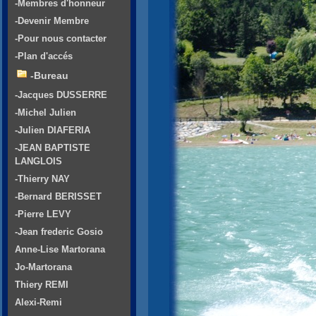
-Membres d'honneur
-Devenir Membre
-Pour nous contacter
-Plan d'accés
-Bureau
-Jacques DUSSERRE
-Michel Julien
-Julien DIAFERIA
-JEAN BAPTISTE
LANGLOIS
-Thierry NAY
-Bernard BERISSET
-Pierre LEVY
-Jean frederic Gosio
Anne-Lise Martorana
Jo-Martorana
Thiery REMI
Alexi-Remi