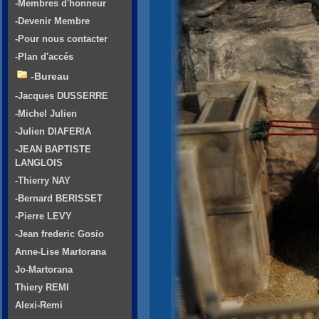
-Membres d'honneur
-Devenir Membre
-Pour nous contacter
-Plan d'accés
-Bureau
-Jacques DUSSERRE
-Michel Julien
-Julien DIAFERIA
-JEAN BAPTISTE
LANGLOIS
-Thierry NAY
-Bernard BERISSET
-Pierre LEVY
-Jean frederic Gosio
Anne-Lise Martorana
Jo-Martorana
Thiery REMI
Alexi-Remi