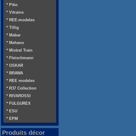
* Piko
* Vitrains
* REE-modeles
* Tillig
* Mabar
* Mehano
* Mistral Train
* Fleischmann
* OSKAR
* BRAWA
* REE modeles
* R37 Collection
* RIVAROSSI
* FULGUREX
* ESU
* EPM
Produits décor