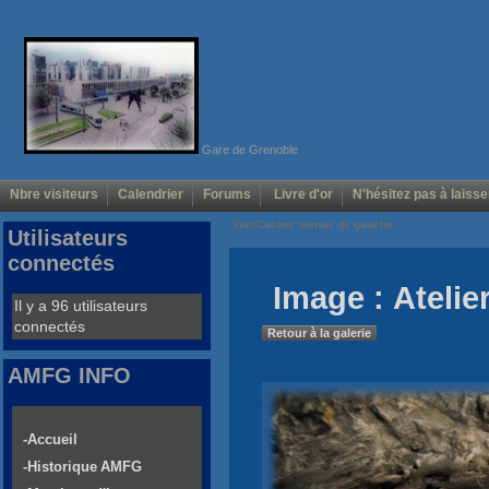
Gare de Grenoble
Nbre visiteurs
Calendrier
Forums
Livre d'or
N'hésitez pas à laisse
Voir/Cacher menus de gauche
Utilisateurs
connectés
Image : Atelie
Il y a 96 utilisateurs
connectés
Retour à la galerie
AMFG INFO
-Accueil
-Historique AMFG