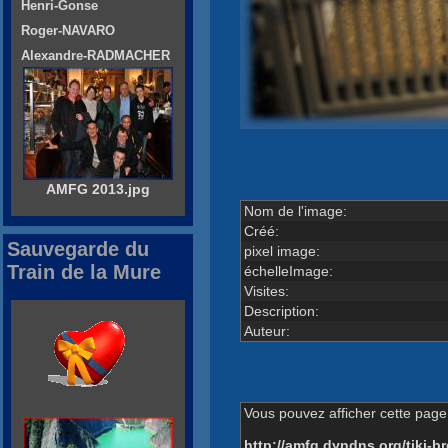
Henri-Gonse
Roger-NAVARO
Alexandre-RADMACHER
AMFG 2013.jpg
Nom de l'image:
Créé:
Sauvegarde du
pixel image:
Train de la Mure
échelleImage:
Visites:
Description:
Auteur:
Vous pouvez afficher cette page 
http://amfg.dyndns.org/tiki