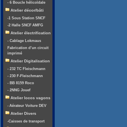
- 6 Boucle hélicoïdale
Atelier décor/bâti
-1 Sous Station SNCF
-2 Halle SNCF AMFG
Atelier électrification
- Cablage Lokmaus
Fabrication d’un circuit
imprimé
Atelier Digitalisation
- 232 TC Fleischmann
- 230 F-Fleischmann
- BB 8159 Roco
- 2NNG Jouef
Atelier locos vagons
- Aérateur Voiture DEV
Atelier Divers
-Caisses de transport