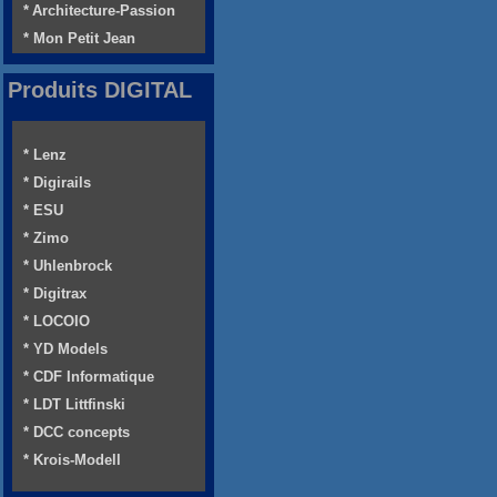
* Architecture-Passion
* Mon Petit Jean
Produits DIGITAL
* Lenz
* Digirails
* ESU
* Zimo
* Uhlenbrock
* Digitrax
* LOCOIO
* YD Models
* CDF Informatique
* LDT Littfinski
* DCC concepts
* Krois-Modell