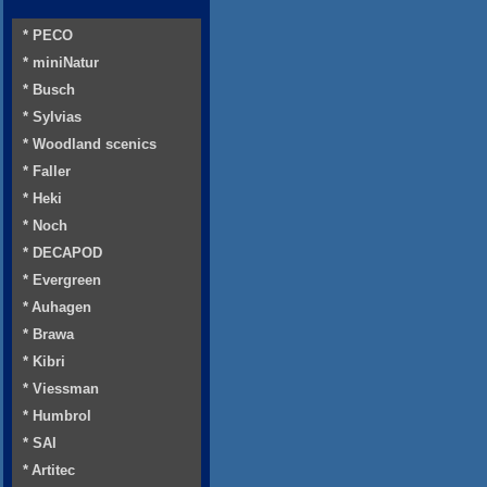
* PECO
* miniNatur
* Busch
* Sylvias
* Woodland scenics
* Faller
* Heki
* Noch
* DECAPOD
* Evergreen
* Auhagen
* Brawa
* Kibri
* Viessman
* Humbrol
* SAI
* Artitec