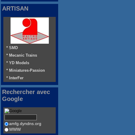
ARTISAN
* SMD
* Mecanic Trains
* YD Models
* Miniatures-Passion
* InterFer
Rechercher avec
Google
amfg.dyndns.org
WWW