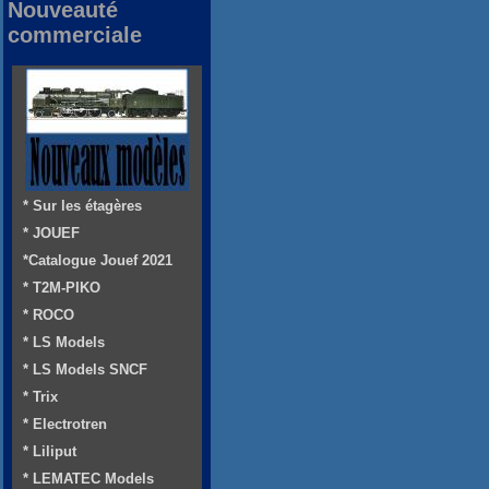
Nouveauté
commerciale
* Sur les étagères
* JOUEF
*Catalogue Jouef 2021
* T2M-PIKO
* ROCO
* LS Models
* LS Models SNCF
* Trix
* Electrotren
* Liliput
* LEMATEC Models