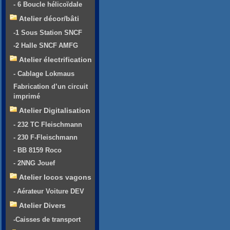
- 6 Boucle hélicoïdale
Atelier décor/bâti
-1 Sous Station SNCF
-2 Halle SNCF AMFG
Atelier électrification
- Cablage Lokmaus
Fabrication d’un circuit
imprimé
Atelier Digitalisation
- 232 TC Fleischmann
- 230 F-Fleischmann
- BB 8159 Roco
- 2NNG Jouef
Atelier locos vagons
- Aérateur Voiture DEV
Atelier Divers
-Caisses de transport