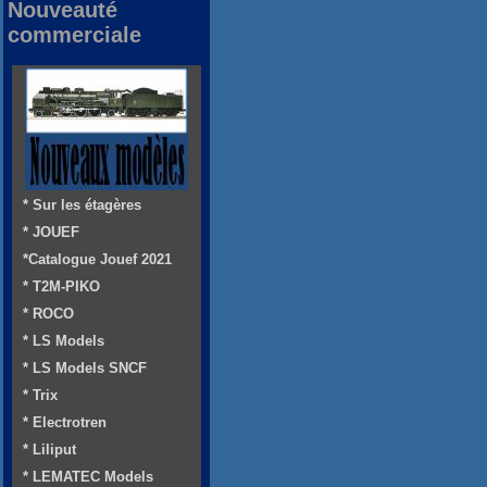
Nouveauté
commerciale
* Sur les étagères
* JOUEF
*Catalogue Jouef 2021
* T2M-PIKO
* ROCO
* LS Models
* LS Models SNCF
* Trix
* Electrotren
* Liliput
* LEMATEC Models