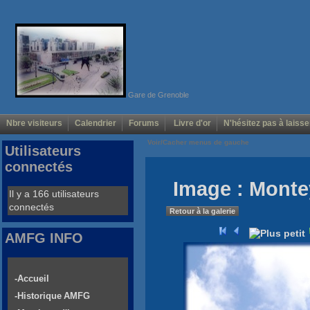
Gare de Grenoble
Nbre visiteurs
Calendrier
Forums
Livre d'or
N'hésitez pas à laisse
Voir/Cacher menus de gauche
Utilisateurs
connectés
Image : Monte
Il y a 166 utilisateurs
connectés
Retour à la galerie
AMFG INFO
-Accueil
-Historique AMFG