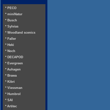
* PECO
* miniNatur
* Busch
* Sylvias
* Woodland scenics
* Faller
* Heki
* Noch
* DECAPOD
* Evergreen
* Auhagen
* Brawa
* Kibri
* Viessman
* Humbrol
* SAI
* Artitec