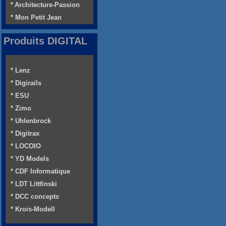
* Architecture-Passion
* Mon Petit Jean
Produits DIGITAL
* Lenz
* Digirails
* ESU
* Zimo
* Uhlenbrock
* Digitrax
* LOCOIO
* YD Models
* CDF Informatique
* LDT Littfinski
* DCC concepts
* Krois-Modell