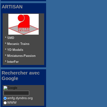
ARTISAN
* SMD
* Mecanic Trains
* YD Models
* Miniatures-Passion
* InterFer
Rechercher avec
Google
amfg.dyndns.org
WWW