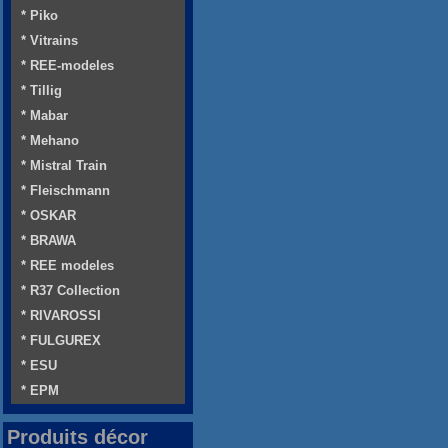
* Piko
* Vitrains
* REE-modeles
* Tillig
* Mabar
* Mehano
* Mistral Train
* Fleischmann
* OSKAR
* BRAWA
* REE modeles
* R37 Collection
* RIVAROSSI
* FULGUREX
* ESU
* EPM
Produits décor