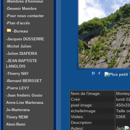
-Membres d'honneur
-Devenir Membre
-Pour nous contacter
-Plan d'accés
-Bureau
-Jacques DUSSERRE
-Michel Julien
-Julien DIAFERIA
-JEAN BAPTISTE
LANGLOIS
-Thierry NAY
-Bernard BERISSET
-Pierre LEVY
Nom de l'image:
Montey
-Jean frederic Gosio
Créé:
lundi 0
Anne-Lise Martorana
pixel image:
450x33
Jo-Martorana
échelleImage:
Taille o
Visites:
5368
Thiery REMI
Description:
Alexi-Remi
Auteur:
Jack