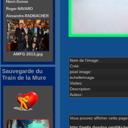
Henri-Gonse
Roger-NAVARO
Alexandre-RADMACHER
AMFG 2013.jpg
Nom de l'image:
Créé:
Sauvegarde du
pixel image:
Train de la Mure
échelleImage:
Visites:
Description:
Auteur:
Vous pouvez afficher cette page 
http://amfg.dyndns.org/tiki