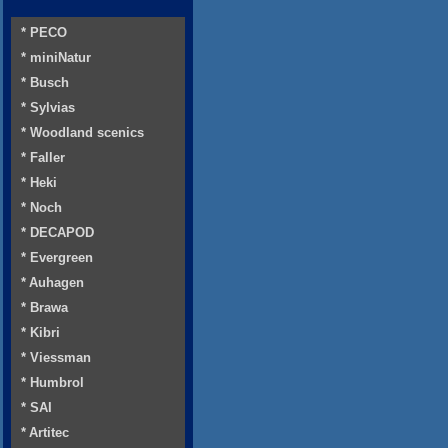
* PECO
* miniNatur
* Busch
* Sylvias
* Woodland scenics
* Faller
* Heki
* Noch
* DECAPOD
* Evergreen
* Auhagen
* Brawa
* Kibri
* Viessman
* Humbrol
* SAI
* Artitec