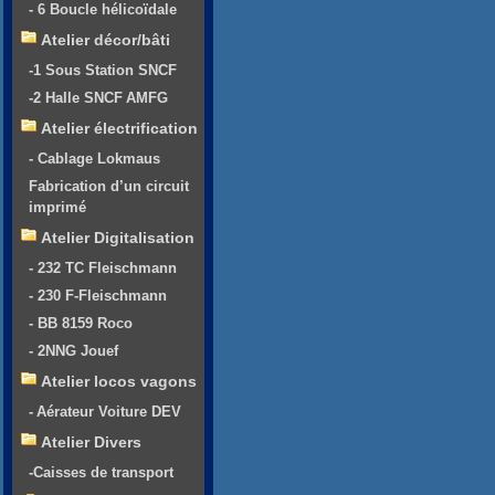
- 6 Boucle hélicoïdale
Atelier décor/bâti
-1 Sous Station SNCF
-2 Halle SNCF AMFG
Atelier électrification
- Cablage Lokmaus
Fabrication d’un circuit
imprimé
Atelier Digitalisation
- 232 TC Fleischmann
- 230 F-Fleischmann
- BB 8159 Roco
- 2NNG Jouef
Atelier locos vagons
- Aérateur Voiture DEV
Atelier Divers
-Caisses de transport