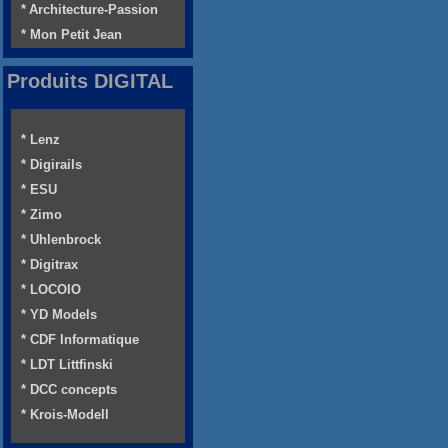
* Architecture-Passion
* Mon Petit Jean
Produits DIGITAL
* Lenz
* Digirails
* ESU
* Zimo
* Uhlenbrock
* Digitrax
* LOCOIO
* YD Models
* CDF Informatique
* LDT Littfinski
* DCC concepts
* Krois-Modell