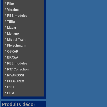
* Piko
* Vitrains
* REE-modeles
* Tillig
* Mabar
* Mehano
* Mistral Train
* Fleischmann
* OSKAR
* BRAWA
* REE modeles
* R37 Collection
* RIVAROSSI
* FULGUREX
* ESU
* EPM
Produits décor