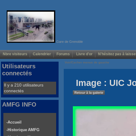
Gare de Grenoble
Nbre visiteurs
Calendrier
Forums
Livre d'or
N'hésitez pas à laisse
Voir/Cacher menus de gauche
Utilisateurs
connectés
Image : UIC Jo
Il y a 210 utilisateurs
connectés
Retour à la galerie
AMFG INFO
-Accueil
-Historique AMFG