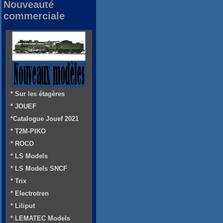
Nouveauté
commerciale
* Sur les étagères
* JOUEF
*Catalogue Jouef 2021
* T2M-PIKO
* ROCO
* LS Models
* LS Models SNCF
* Trix
* Electrotren
* Liliput
* LEMATEC Models