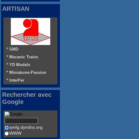
ARTISAN
* SMD
* Mecanic Trains
* YD Models
* Miniatures-Passion
* InterFer
Rechercher avec
Google
amfg.dyndns.org
WWW