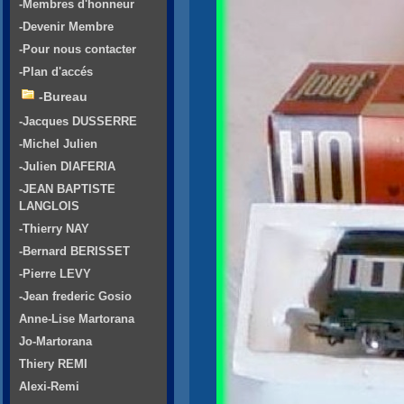
-Membres d'honneur
-Devenir Membre
-Pour nous contacter
-Plan d'accés
-Bureau
-Jacques DUSSERRE
-Michel Julien
-Julien DIAFERIA
-JEAN BAPTISTE
LANGLOIS
-Thierry NAY
-Bernard BERISSET
-Pierre LEVY
-Jean frederic Gosio
Anne-Lise Martorana
Jo-Martorana
Thiery REMI
Alexi-Remi