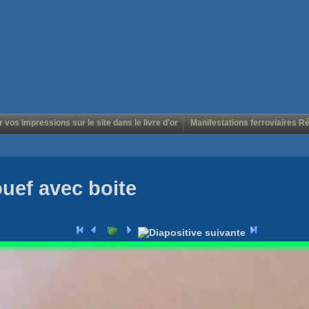
r vos impressions sur le site dans le livre d'or
Manifestations ferroviaires R
uef avec boite