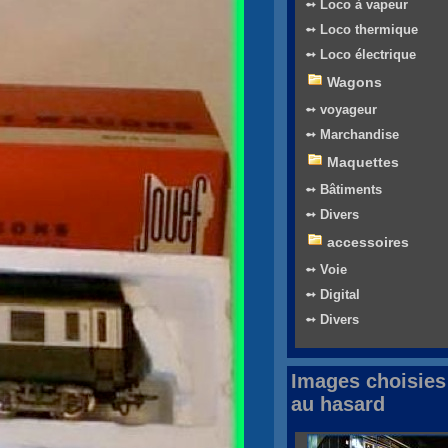
➻ Loco à vapeur
➻ Loco thermique
➻ Loco électrique
Wagons
➻ voyageur
➻ Marchandise
Maquettes
➻ Bâtiments
➻ Divers
accessoires
➻ Voie
➻ Digital
➻ Divers
Images choisies
au hasard