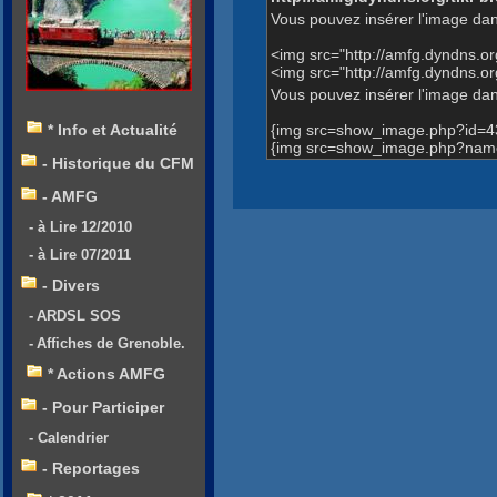
Vous pouvez insérer l'image dan
<img src="http://amfg.dyndns.
<img src="http://amfg.dyndns.
Vous pouvez insérer l'image dans
{img src=show_image.php?id=4
* Info et Actualité
{img src=show_image.php?name=
- Historique du CFM
- AMFG
- à Lire 12/2010
- à Lire 07/2011
- Divers
- ARDSL SOS
- Affiches de Grenoble.
* Actions AMFG
- Pour Participer
- Calendrier
- Reportages