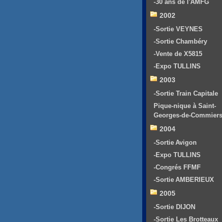
-30 ans de l'AMFG
2002
-Sortie VEYNES
-Sortie Chambéry
-Vente de X5815
-Expo TULLINS
2003
-Sortie Train Capitale
Pique-nique à Saint-
Georges-de-Commier
2004
-Sortie Avigon
-Expo TULLINS
-Congrés FFMF
-Sortie AMBERIEUX
2005
-Sortie DIJON
-Sortie Les Brotteaux