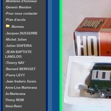
-Membres d'honneur
-Devenir Membre
-Pour nous contacter
-Plan d'accés
-Bureau
-Jacques DUSSERRE
-Michel Julien
-Julien DIAFERIA
-JEAN BAPTISTE
LANGLOIS
-Thierry NAY
-Bernard BERISSET
-Pierre LEVY
-Jean frederic Gosio
Anne-Lise Martorana
Jo-Martorana
Thiery REMI
Alexi-Remi