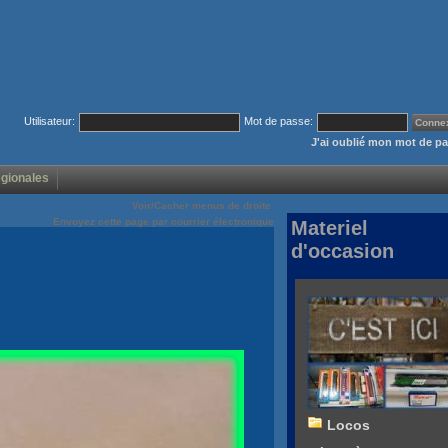
Utilisateur:
Mot de passe:
J'ai oublié mon mot de p
égionales
Voir/Cacher menus de droite
Envoyez cette page par courrier électronique
Materiel
d'occasion
Locos