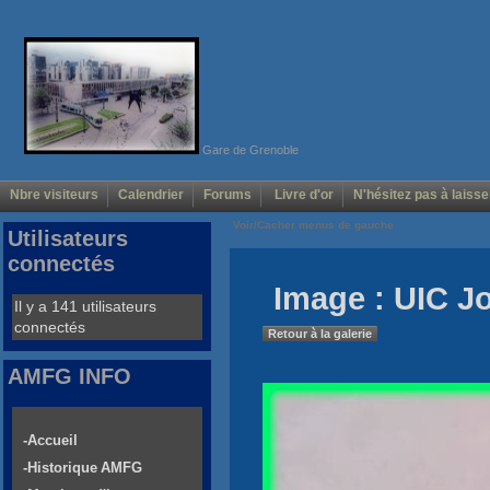
Gare de Grenoble
Nbre visiteurs
Calendrier
Forums
Livre d'or
N'hésitez pas à laisse
Voir/Cacher menus de gauche
Utilisateurs
connectés
Image : UIC Jo
Il y a 141 utilisateurs
connectés
Retour à la galerie
AMFG INFO
-Accueil
-Historique AMFG