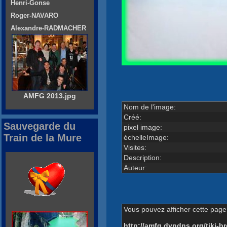
Henri-Gonse
Roger-NAVARO
Alexandre-RADMACHER
AMFG 2013.jpg
Nom de l'image:
Créé:
Sauvegarde du
pixel image:
Train de la Mure
échelleImage:
Visites:
Description:
Auteur:
Vous pouvez afficher cette page 
http://amfg.dyndns.org/tiki