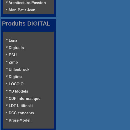
* Architecture-Passion
* Mon Petit Jean
Produits DIGITAL
* Lenz
* Digirails
* ESU
* Zimo
* Uhlenbrock
* Digitrax
* LOCOIO
* YD Models
* CDF Informatique
* LDT Littfinski
* DCC concepts
* Krois-Modell