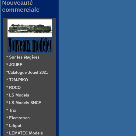
Nouveauté
commerciale
* Sur les étagères
* JOUEF
*Catalogue Jouef 2021
* T2M-PIKO
* ROCO
* LS Models
* LS Models SNCF
* Trix
* Electrotren
* Liliput
* LEMATEC Models