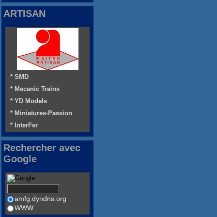
ARTISAN
* SMD
* Mecanic Trains
* YD Models
* Miniatures-Passion
* InterFer
Rechercher avec
Google
amfg.dyndns.org
WWW