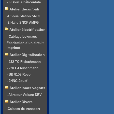
- 6 Boucle hélicoïdale
Atelier décor/bâti
-1 Sous Station SNCF
-2 Halle SNCF AMFG
Atelier électrification
- Cablage Lokmaus
Fabrication d’un circuit
imprimé
Atelier Digitalisation
- 232 TC Fleischmann
- 230 F-Fleischmann
- BB 8159 Roco
- 2NNG Jouef
Atelier locos vagons
- Aérateur Voiture DEV
Atelier Divers
-Caisses de transport