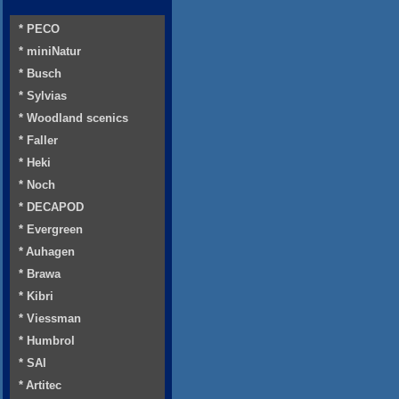
* PECO
* miniNatur
* Busch
* Sylvias
* Woodland scenics
* Faller
* Heki
* Noch
* DECAPOD
* Evergreen
* Auhagen
* Brawa
* Kibri
* Viessman
* Humbrol
* SAI
* Artitec