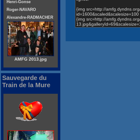
Henri-Gonse
{img src=http://amfg.dyndns.o
Roger-NAVARO
id=1600&scaled&scalesize=100 
Alexandre-RADMACHER
{img src=http://amfg.dyndns.o
13.jpg&galleryId=69&scalesize=
AMFG 2013.jpg
Sauvegarde du
Train de la Mure