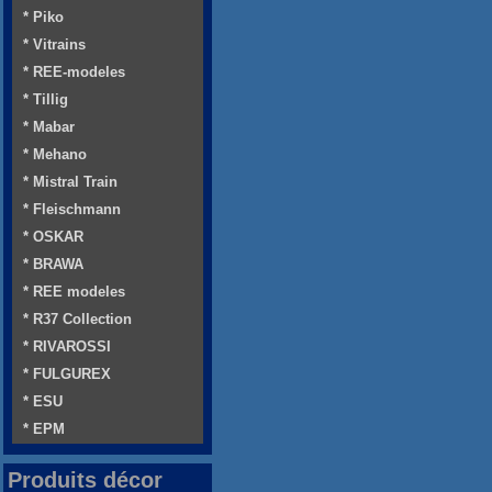
* Piko
* Vitrains
* REE-modeles
* Tillig
* Mabar
* Mehano
* Mistral Train
* Fleischmann
* OSKAR
* BRAWA
* REE modeles
* R37 Collection
* RIVAROSSI
* FULGUREX
* ESU
* EPM
Produits décor