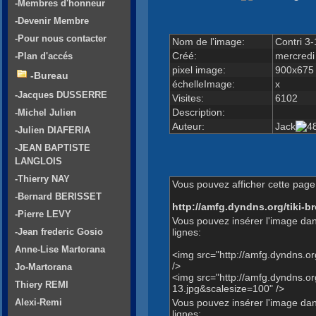
-Membres d'honneur
-Devenir Membre
-Pour nous contacter
Nom de l'image:
Contri 3-
Créé:
mercredi
-Plan d'accés
pixel image:
900x675
-Bureau
échelleImage:
x
-Jacques DUSSERRE
Visites:
6102
Description:
-Michel Julien
Auteur:
Jack
-Julien DIAFERIA
-JEAN BAPTISTE
LANGLOIS
-Thierry NAY
Vous pouvez afficher cette page 
-Bernard BERISSET
http://amfg.dyndns.org/tiki
-Pierre LEVY
Vous pouvez insérer l'image dan
lignes:
-Jean frederic Gosio
Anne-Lise Martorana
<img src="http://amfg.dyndns.
/>
Jo-Martorana
<img src="http://amfg.dyndns.
Thiery REMI
13.jpg&scalesize=100" />
Vous pouvez insérer l'image dans
Alexi-Remi
lignes: