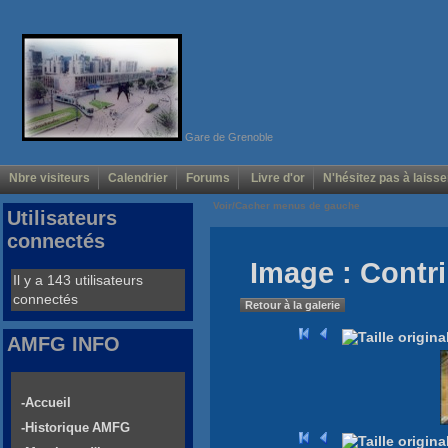
Gare de Grenoble
Nbre visiteurs
Calendrier
Forums
Livre d'or
N'hésitez pas à laisse
Voir/Cacher menus de gauche
Utilisateurs
connectés
Image : Contri
Il y a 143 utilisateurs
connectés
Retour à la galerie
AMFG INFO
-Accueil
-Historique AMFG