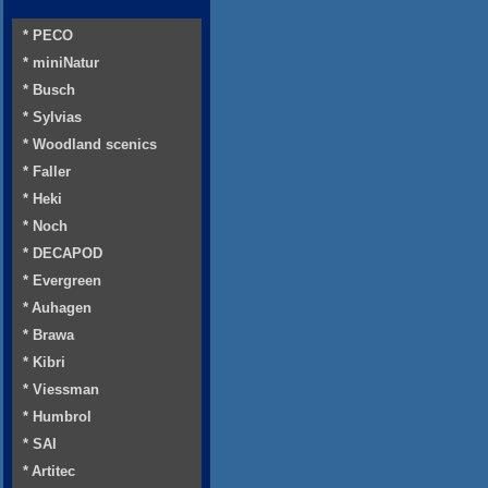
* PECO
* miniNatur
* Busch
* Sylvias
* Woodland scenics
* Faller
* Heki
* Noch
* DECAPOD
* Evergreen
* Auhagen
* Brawa
* Kibri
* Viessman
* Humbrol
* SAI
* Artitec