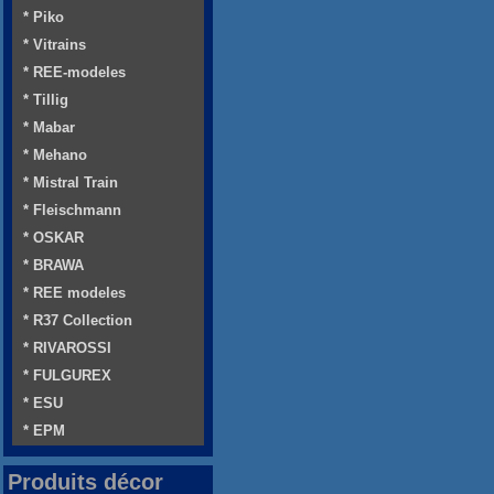
* Piko
* Vitrains
* REE-modeles
* Tillig
* Mabar
* Mehano
* Mistral Train
* Fleischmann
* OSKAR
* BRAWA
* REE modeles
* R37 Collection
* RIVAROSSI
* FULGUREX
* ESU
* EPM
Produits décor