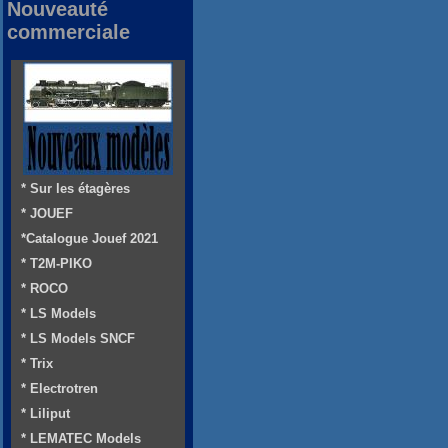
Nouveauté
commerciale
* Sur les étagères
* JOUEF
*Catalogue Jouef 2021
* T2M-PIKO
* ROCO
* LS Models
* LS Models SNCF
* Trix
* Electrotren
* Liliput
* LEMATEC Models