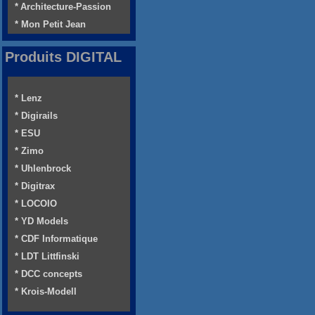
* Architecture-Passion
* Mon Petit Jean
Produits DIGITAL
* Lenz
* Digirails
* ESU
* Zimo
* Uhlenbrock
* Digitrax
* LOCOIO
* YD Models
* CDF Informatique
* LDT Littfinski
* DCC concepts
* Krois-Modell