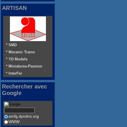
ARTISAN
* SMD
* Mecanic Trains
* YD Models
* Miniatures-Passion
* InterFer
Rechercher avec
Google
amfg.dyndns.org
WWW