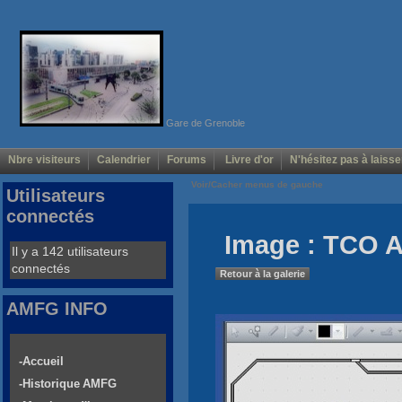
Gare de Grenoble
Nbre visiteurs
Calendrier
Forums
Livre d'or
N'hésitez pas à laisse
Voir/Cacher menus de gauche
Utilisateurs
connectés
Image : TCO 
Il y a 142 utilisateurs
connectés
Retour à la galerie
AMFG INFO
-Accueil
-Historique AMFG