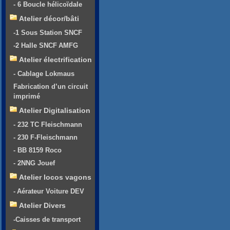
- 6 Boucle hélicoïdale
Atelier décor/bâti
-1 Sous Station SNCF
-2 Halle SNCF AMFG
Atelier électrification
- Cablage Lokmaus
Fabrication d’un circuit
imprimé
Atelier Digitalisation
- 232 TC Fleischmann
- 230 F-Fleischmann
- BB 8159 Roco
- 2NNG Jouef
Atelier locos vagons
- Aérateur Voiture DEV
Atelier Divers
-Caisses de transport