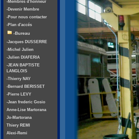
-Membres d'honneur
-Devenir Membre
-Pour nous contacter
-Plan d'accés
-Bureau
-Jacques DUSSERRE
-Michel Julien
-Julien DIAFERIA
-JEAN BAPTISTE
LANGLOIS
-Thierry NAY
-Bernard BERISSET
-Pierre LEVY
-Jean frederic Gosio
Anne-Lise Martorana
Jo-Martorana
Thiery REMI
Alexi-Remi