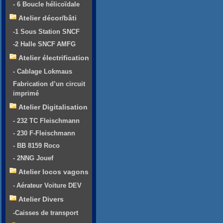
- 6 Boucle hélicoïdale
Atelier décor/bâti
-1 Sous Station SNCF
-2 Halle SNCF AMFG
Atelier électrification
- Cablage Lokmaus
Fabrication d’un circuit
imprimé
Atelier Digitalisation
- 232 TC Fleischmann
- 230 F-Fleischmann
- BB 8159 Roco
- 2NNG Jouef
Atelier locos vagons
- Aérateur Voiture DEV
Atelier Divers
-Caisses de transport