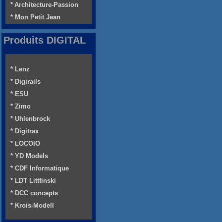
* Architecture-Passion
* Mon Petit Jean
Produits DIGITAL
* Lenz
* Digirails
* ESU
* Zimo
* Uhlenbrock
* Digitrax
* LOCOIO
* YD Models
* CDF Informatique
* LDT Littfinski
* DCC concepts
* Krois-Modell