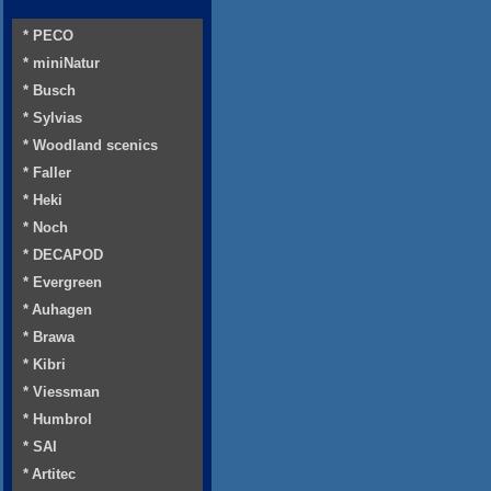
* PECO
* miniNatur
* Busch
* Sylvias
* Woodland scenics
* Faller
* Heki
* Noch
* DECAPOD
* Evergreen
* Auhagen
* Brawa
* Kibri
* Viessman
* Humbrol
* SAI
* Artitec