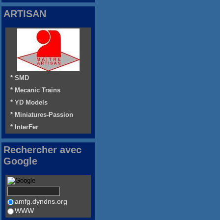
ARTISAN
* SMD
* Mecanic Trains
* YD Models
* Miniatures-Passion
* InterFer
Rechercher avec
Google
amfg.dyndns.org
WWW