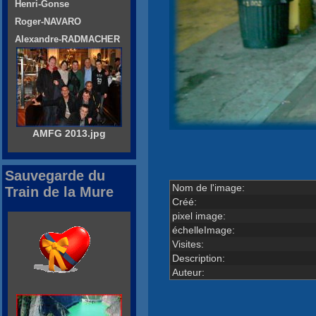
Henri-Gonse
Roger-NAVARO
Alexandre-RADMACHER
AMFG 2013.jpg
Sauvegarde du
Nom de l'image:
Train de la Mure
Créé:
pixel image:
échelleImage:
Visites:
Description:
Auteur: