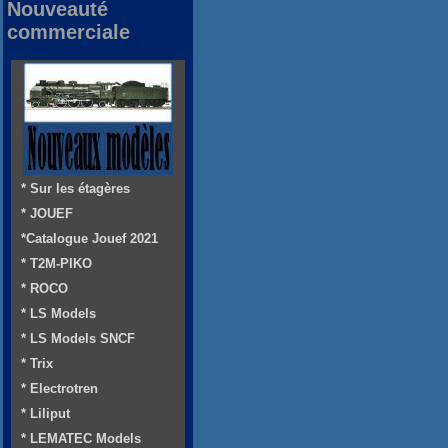
Nouveauté
commerciale
* Sur les étagères
* JOUEF
*Catalogue Jouef 2021
* T2M-PIKO
* ROCO
* LS Models
* LS Models SNCF
* Trix
* Electrotren
* Liliput
* LEMATEC Models