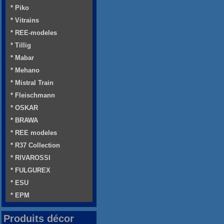
* Piko
* Vitrains
* REE-modeles
* Tillig
* Mabar
* Mehano
* Mistral Train
* Fleischmann
* OSKAR
* BRAWA
* REE modeles
* R37 Collection
* RIVAROSSI
* FULGUREX
* ESU
* EPM
Produits décor