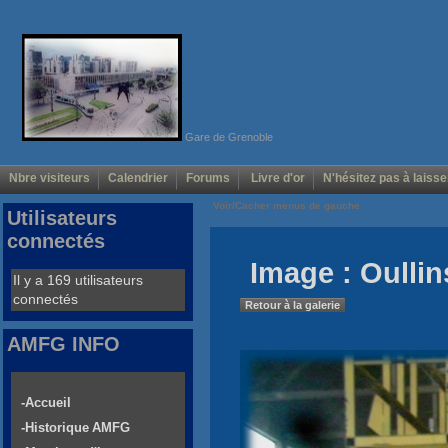
Gare de Grenoble
Nbre visiteurs
Calendrier
Forums
Livre d'or
N'hésitez pas à laisse
Voir/Cacher menus de gauche
Utilisateurs
connectés
Image : Oullin
Il y a 169 utilisateurs
connectés
Retour à la galerie
AMFG INFO
-Accueil
-Historique AMFG