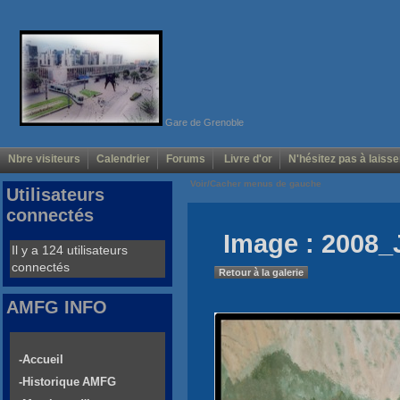
Gare de Grenoble
Nbre visiteurs
Calendrier
Forums
Livre d'or
N'hésitez pas à laisse
Voir/Cacher menus de gauche
Utilisateurs
connectés
Image : 2008_
Il y a 124 utilisateurs
connectés
Retour à la galerie
AMFG INFO
-Accueil
-Historique AMFG