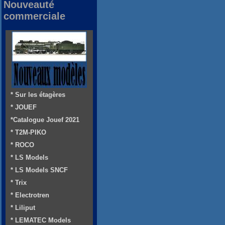
Nouveauté
commerciale
* Sur les étagères
* JOUEF
*Catalogue Jouef 2021
* T2M-PIKO
* ROCO
* LS Models
* LS Models SNCF
* Trix
* Electrotren
* Liliput
* LEMATEC Models