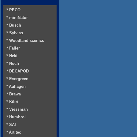
* PECO
* miniNatur
* Busch
* Sylvias
* Woodland scenics
* Faller
* Heki
* Noch
* DECAPOD
* Evergreen
* Auhagen
* Brawa
* Kibri
* Viessman
* Humbrol
* SAI
* Artitec