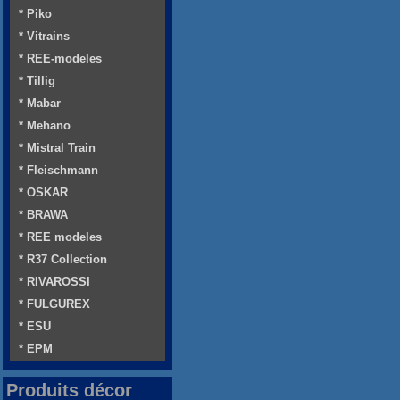
* Piko
* Vitrains
* REE-modeles
* Tillig
* Mabar
* Mehano
* Mistral Train
* Fleischmann
* OSKAR
* BRAWA
* REE modeles
* R37 Collection
* RIVAROSSI
* FULGUREX
* ESU
* EPM
Produits décor