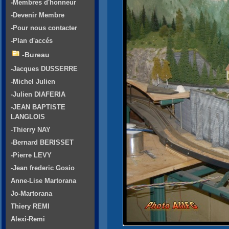
-Membres d'honneur
-Devenir Membre
-Pour nous contacter
-Plan d'accés
-Bureau
-Jacques DUSSERRE
-Michel Julien
-Julien DIAFERIA
-JEAN BAPTISTE
LANGLOIS
-Thierry NAY
-Bernard BERISSET
-Pierre LEVY
-Jean frederic Gosio
Anne-Lise Martorana
Jo-Martorana
Thiery REMI
Alexi-Remi