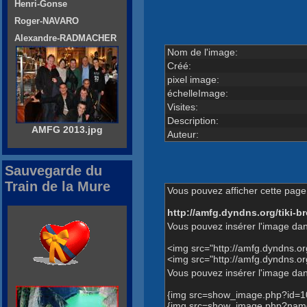
Henri-Gonse
Roger-NAVARO
Alexandre-RADMACHER
Nom de l'image:
Créé:
pixel image:
échelleImage:
Visites:
Description:
AMFG 2013.jpg
Auteur:
Sauvegarde du
Train de la Mure
Vous pouvez afficher cette page 
http://amfg.dyndns.org/tiki
Vous pouvez insérer l'image dan
<img src="http://amfg.dyndns.
<img src="http://amfg.dyndns.
Vous pouvez insérer l'image dans
{img src=show_image.php?id=1
{img src=show_image.php?name