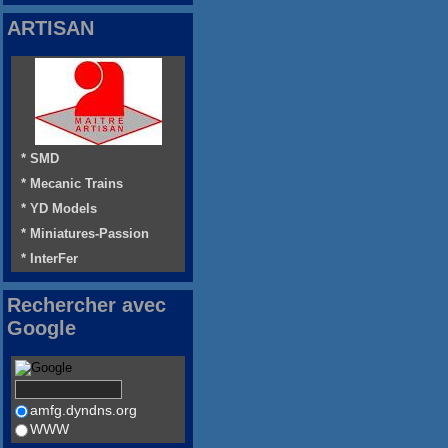
ARTISAN
* SMD
* Mecanic Trains
* YD Models
* Miniatures-Passion
* InterFer
Rechercher avec
Google
amfg.dyndns.org
WWW