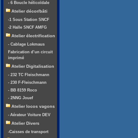
- 6 Boucle hélicoïdale
Atelier décor/bâti
-1 Sous Station SNCF
-2 Halle SNCF AMFG
Atelier électrification
- Cablage Lokmaus
Fabrication d’un circuit
imprimé
Atelier Digitalisation
- 232 TC Fleischmann
- 230 F-Fleischmann
- BB 8159 Roco
- 2NNG Jouef
Atelier locos vagons
- Aérateur Voiture DEV
Atelier Divers
-Caisses de transport