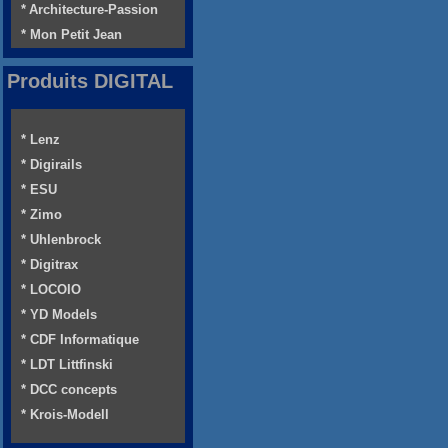
* Architecture-Passion
* Mon Petit Jean
Produits DIGITAL
* Lenz
* Digirails
* ESU
* Zimo
* Uhlenbrock
* Digitrax
* LOCOIO
* YD Models
* CDF Informatique
* LDT Littfinski
* DCC concepts
* Krois-Modell