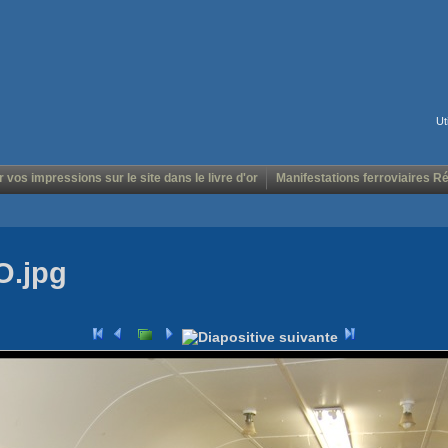
Ut
r vos impressions sur le site dans le livre d'or
Manifestations ferroviaires R
O.jpg