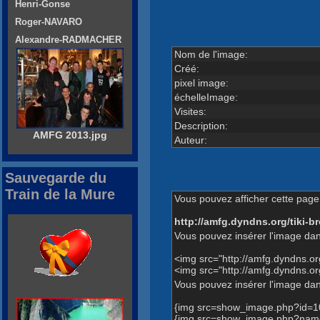
Henri-Gonse
Roger-NAVARO
Alexandre-RADMACHER
Nom de l'image:
Créé:
pixel image:
échelleImage:
Visites:
Description:
AMFG 2013.jpg
Auteur:
Sauvegarde du
Train de la Mure
Vous pouvez afficher cette page 
http://amfg.dyndns.org/tiki
Vous pouvez insérer l'image dan
<img src="http://amfg.dyndns.
<img src="http://amfg.dyndns.
Vous pouvez insérer l'image dans
{img src=show_image.php?id=1
{img src=show_image.php?name