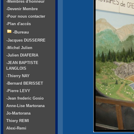
-Membres d'honneur
-Devenir Membre
-Pour nous contacter
-Plan d'accés
-Bureau
-Jacques DUSSERRE
-Michel Julien
-Julien DIAFERIA
-JEAN BAPTISTE
LANGLOIS
-Thierry NAY
-Bernard BERISSET
-Pierre LEVY
-Jean frederic Gosio
Anne-Lise Martorana
Jo-Martorana
Thiery REMI
Alexi-Remi