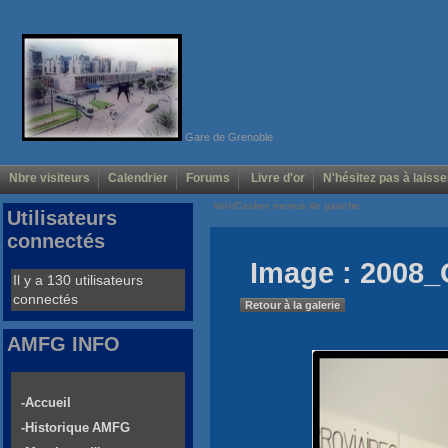
Gare de Grenoble
Nbre visiteurs
Calendrier
Forums
Livre d'or
N'hésitez pas à laisse
Voir/Cacher menus de gauche
Utilisateurs
connectés
Image : 2008_
Il y a 130 utilisateurs
connectés
Retour à la galerie
AMFG INFO
-Accueil
-Historique AMFG