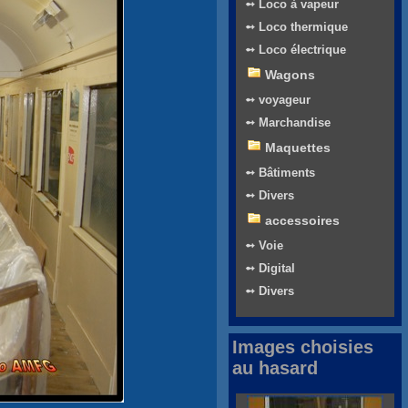
➻ Loco à vapeur
➻ Loco thermique
➻ Loco électrique
Wagons
➻ voyageur
➻ Marchandise
Maquettes
➻ Bâtiments
➻ Divers
accessoires
➻ Voie
➻ Digital
➻ Divers
Images choisies
au hasard