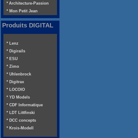
* Architecture-Passion
* Mon Petit Jean
Produits DIGITAL
* Lenz
* Digirails
* ESU
* Zimo
* Uhlenbrock
* Digitrax
* LOCOIO
* YD Models
* CDF Informatique
* LDT Littfinski
* DCC concepts
* Krois-Modell