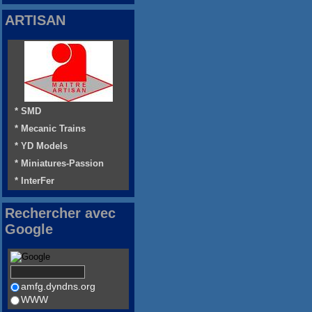
ARTISAN
* SMD
* Mecanic Trains
* YD Models
* Miniatures-Passion
* InterFer
Rechercher avec
Google
amfg.dyndns.org
WWW