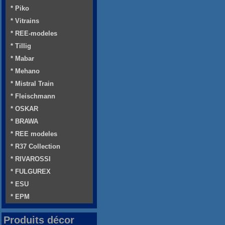
* Piko
* Vitrains
* REE-modeles
* Tillig
* Mabar
* Mehano
* Mistral Train
* Fleischmann
* OSKAR
* BRAWA
* REE modeles
* R37 Collection
* RIVAROSSI
* FULGUREX
* ESU
* EPM
Produits décor