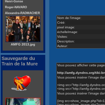
Henri-Gonse
Roger-NAVARO
Alexandre-RADMACHER
Nom de l'image:
Créé:
pixel image:
échelleImage:
Visites:
Description:
AMFG 2013.jpg
Auteur:
Sauvegarde du
Train de la Mure
Vous pouvez afficher cette page 
http://amfg.dyndns.org/tiki
Vous pouvez insérer l'image dan
<img src="http://amfg.dyndns.o
<img src="http://amfg.dyndns
Vous pouvez insérer l'image dans
{img src=show_image.php?id=1
{img src=show_image.php?name