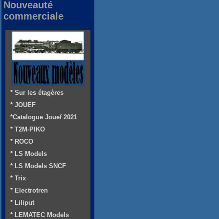
Nouveauté
commerciale
* Sur les étagères
* JOUEF
*Catalogue Jouef 2021
* T2M-PIKO
* ROCO
* LS Models
* LS Models SNCF
* Trix
* Electrotren
* Liliput
* LEMATEC Models