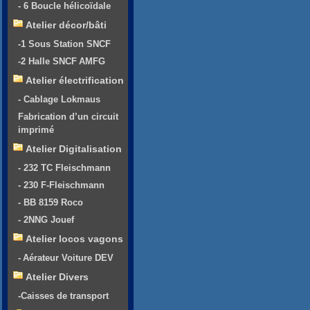
- 6 Boucle hélicoïdale
Atelier décor/bâti
-1 Sous Station SNCF
-2 Halle SNCF AMFG
Atelier électrification
- Cablage Lokmaus
Fabrication d’un circuit
imprimé
Atelier Digitalisation
- 232 TC Fleischmann
- 230 F-Fleischmann
- BB 8159 Roco
- 2NNG Jouef
Atelier locos vagons
- Aérateur Voiture DEV
Atelier Divers
-Caisses de transport