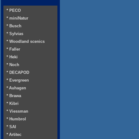
* PECO
* miniNatur
* Busch
* Sylvias
* Woodland scenics
* Faller
* Heki
* Noch
* DECAPOD
* Evergreen
* Auhagen
* Brawa
* Kibri
* Viessman
* Humbrol
* SAI
* Artitec