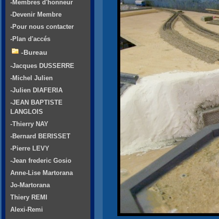
-Membres d'honneur
-Devenir Membre
-Pour nous contacter
-Plan d'accés
-Bureau
-Jacques DUSSERRE
-Michel Julien
-Julien DIAFERIA
-JEAN BAPTISTE
LANGLOIS
-Thierry NAY
-Bernard BERISSET
-Pierre LEVY
-Jean frederic Gosio
Anne-Lise Martorana
Jo-Martorana
Thiery REMI
Alexi-Remi