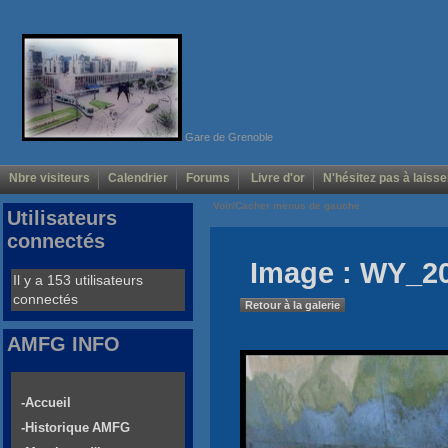
Gare de Grenoble
Nbre visiteurs
Calendrier
Forums
Livre d'or
N'hésitez pas à laisse
Voir/Cacher menus de gauche
Utilisateurs
connectés
Image : WY_20
Il y a 153 utilisateurs
connectés
Retour à la galerie
AMFG INFO
-Accueil
-Historique AMFG