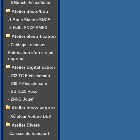
- 6 Boucle hélicoïdale
Atelier décor/bâti
-1 Sous Station SNCF
-2 Halle SNCF AMFG
Atelier électrification
- Cablage Lokmaus
Fabrication d’un circuit
imprimé
Atelier Digitalisation
- 232 TC Fleischmann
- 230 F-Fleischmann
- BB 8159 Roco
- 2NNG Jouef
Atelier locos vagons
- Aérateur Voiture DEV
Atelier Divers
-Caisses de transport