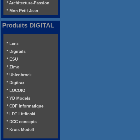
* Architecture-Passion
* Mon Petit Jean
Produits DIGITAL
* Lenz
* Digirails
* ESU
* Zimo
* Uhlenbrock
* Digitrax
* LOCOIO
* YD Models
* CDF Informatique
* LDT Littfinski
* DCC concepts
* Krois-Modell