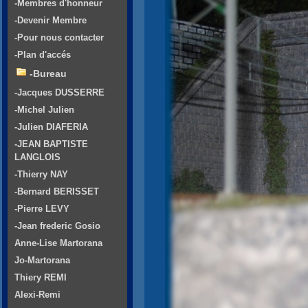
-Membres d'honneur
-Devenir Membre
-Pour nous contacter
-Plan d'accés
-Bureau
-Jacques DUSSERRE
-Michel Julien
-Julien DIAFERIA
-JEAN BAPTISTE
LANGLOIS
-Thierry NAY
-Bernard BERISSET
-Pierre LEVY
-Jean frederic Gosio
Anne-Lise Martorana
Jo-Martorana
Thiery REMI
Alexi-Remi