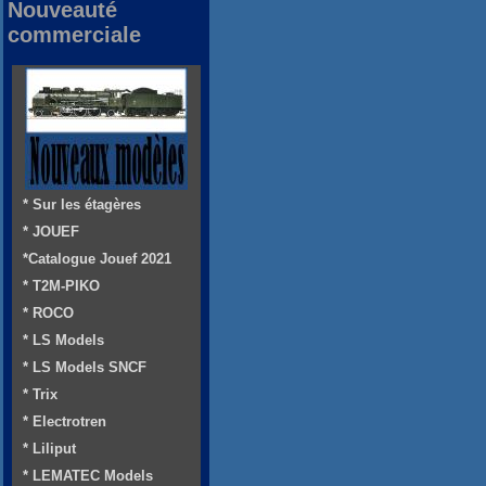
Nouveauté
commerciale
* Sur les étagères
* JOUEF
*Catalogue Jouef 2021
* T2M-PIKO
* ROCO
* LS Models
* LS Models SNCF
* Trix
* Electrotren
* Liliput
* LEMATEC Models