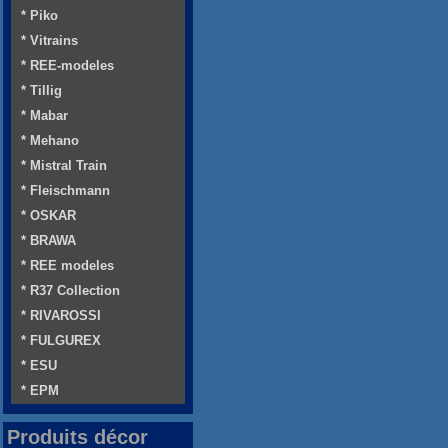
* Piko
* Vitrains
* REE-modeles
* Tillig
* Mabar
* Mehano
* Mistral Train
* Fleischmann
* OSKAR
* BRAWA
* REE modeles
* R37 Collection
* RIVAROSSI
* FULGUREX
* ESU
* EPM
Produits décor