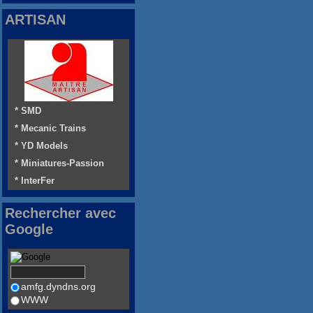
ARTISAN
* SMD
* Mecanic Trains
* YD Models
* Miniatures-Passion
* InterFer
Rechercher avec
Google
amfg.dyndns.org
WWW