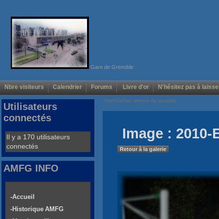
Gare de Grenoble
Nbre visiteurs
Calendrier
Forums
Livre d'or
N'hésitez pas à laisse
Voir/Cacher menus de gauche
Utilisateurs
connectés
Image : 2010-
Il y a 170 utilisateurs
connectés
Retour à la galerie
AMFG INFO
-Accueil
-Historique AMFG