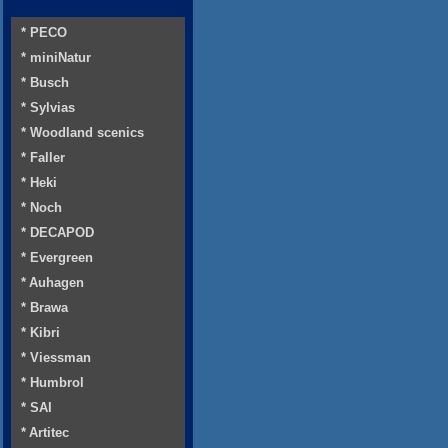
* PECO
* miniNatur
* Busch
* Sylvias
* Woodland scenics
* Faller
* Heki
* Noch
* DECAPOD
* Evergreen
* Auhagen
* Brawa
* Kibri
* Viessman
* Humbrol
* SAI
* Artitec