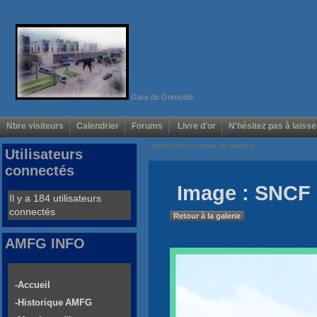
Gare de Grenoble
Nbre visiteurs
Calendrier
Forums
Livre d'or
N'hésitez pas à laisse
Voir/Cacher menus de gauche
Utilisateurs
connectés
Image : SNCF 
Il y a 184 utilisateurs
connectés
Retour à la galerie
AMFG INFO
-Accueil
-Historique AMFG