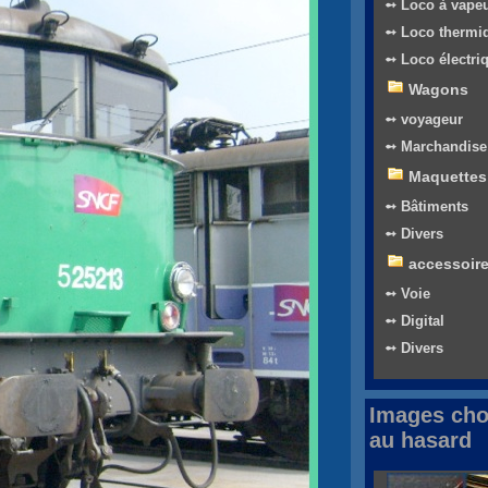
➻ Loco à vape
➻ Loco thermi
➻ Loco électri
Wagons
➻ voyageur
➻ Marchandise
Maquettes
➻ Bâtiments
➻ Divers
accessoir
➻ Voie
➻ Digital
➻ Divers
Images cho
au hasard