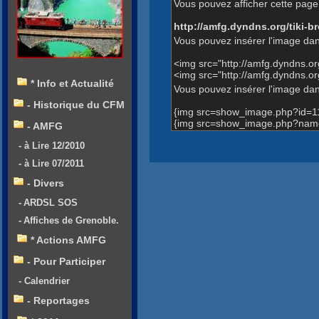
Vous pouvez afficher cette page 
http://amfg.dyndns.org/tiki
Vous pouvez insérer l'image dan
<img src="http://amfg.dyndns.o
<img src="http://amfg.dyndns.
* Info et Actualité
Vous pouvez insérer l'image dans
- Historique du CFM
{img src=show_image.php?id=1
{img src=show_image.php?name
- AMFG
- à Lire 12/2010
- à Lire 07/2011
- Divers
- ARDSL SOS
- Affiches de Grenoble.
* Actions AMFG
- Pour Participer
- Calendrier
- Reportages