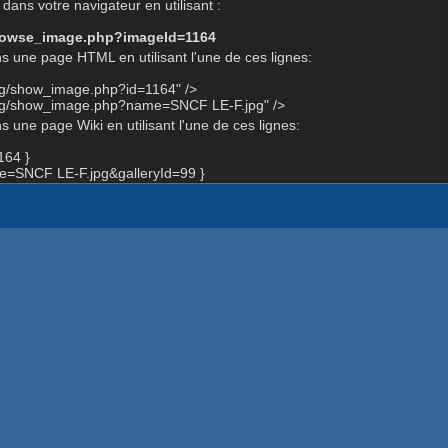
dans votre navigateur en utilisant :
-browse_image.php?imageId=1164
s une page HTML en utilisant l'une de ces lignes:
rg/show_image.php?id=1164" />
org/show_image.php?name=SNCF LE-F.jpg" />
 une page Wiki en utilisant l'une de ces lignes:
164 }
=SNCF LE-F.jpg&galleryId=99 }