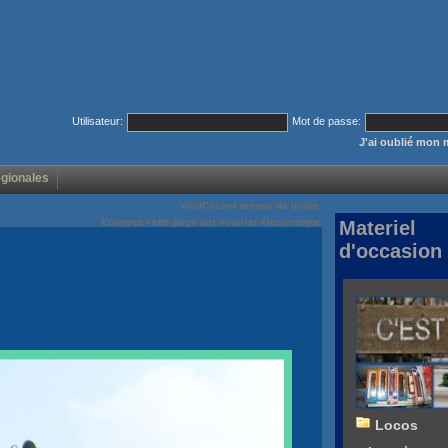
Utilisateur:
Mot de passe:
J'ai oublié mon 
égionales
Voir/Cacher menus de droite
Envoyez cette page par courrier électronique
Materiel
d'occasion
Locos