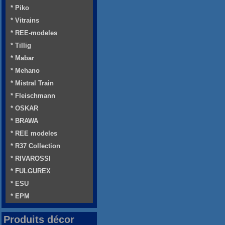
* Piko
* Vitrains
* REE-modeles
* Tillig
* Mabar
* Mehano
* Mistral Train
* Fleischmann
* OSKAR
* BRAWA
* REE modeles
* R37 Collection
* RIVAROSSI
* FULGUREX
* ESU
* EPM
Produits décor