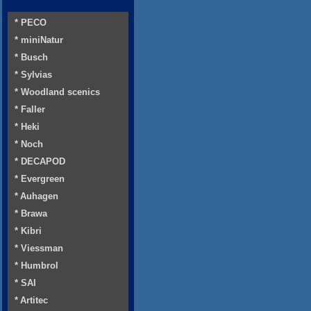
* PECO
* miniNatur
* Busch
* Sylvias
* Woodland scenics
* Faller
* Heki
* Noch
* DECAPOD
* Evergreen
* Auhagen
* Brawa
* Kibri
* Viessman
* Humbrol
* SAI
* Artitec