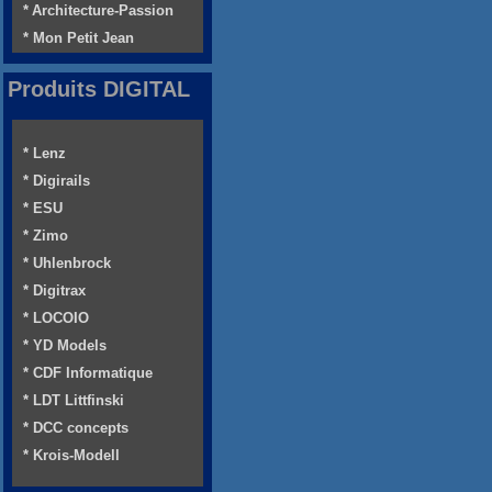
* Architecture-Passion
* Mon Petit Jean
Produits DIGITAL
* Lenz
* Digirails
* ESU
* Zimo
* Uhlenbrock
* Digitrax
* LOCOIO
* YD Models
* CDF Informatique
* LDT Littfinski
* DCC concepts
* Krois-Modell