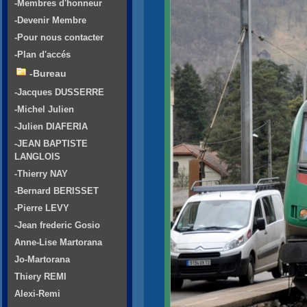
-Membres d'honneur
-Devenir Membre
-Pour nous contacter
-Plan d'accés
-Bureau
-Jacques DUSSERRE
-Michel Julien
-Julien DIAFERIA
-JEAN BAPTISTE
LANGLOIS
-Thierry NAY
-Bernard BERISSET
-Pierre LEVY
-Jean frederic Gosio
Anne-Lise Martorana
Jo-Martorana
Thiery REMI
Alexi-Remi