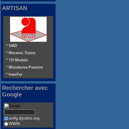
ARTISAN
* SMD
* Mecanic Trains
* YD Models
* Miniatures-Passion
* InterFer
Rechercher avec
Google
amfg.dyndns.org
WWW