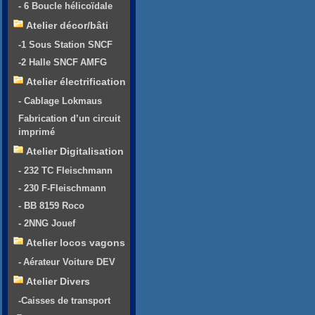
- 6 Boucle hélicoïdale
Atelier décor/bâti
-1 Sous Station SNCF
-2 Halle SNCF AMFG
Atelier électrification
- Cablage Lokmaus
Fabrication d’un circuit
imprimé
Atelier Digitalisation
- 232 TC Fleischmann
- 230 F-Fleischmann
- BB 8159 Roco
- 2NNG Jouef
Atelier locos vagons
- Aérateur Voiture DEV
Atelier Divers
-Caisses de transport