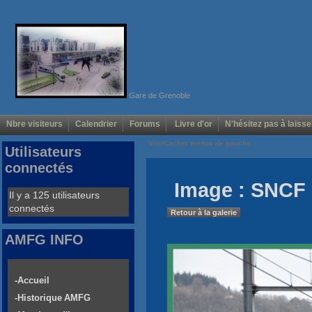
Gare de Grenoble
Nbre visiteurs
Calendrier
Forums
Livre d'or
N'hésitez pas à laisse
Voir/Cacher menus de gauche
Utilisateurs
connectés
Image : SNCF 
Il y a 125 utilisateurs
connectés
Retour à la galerie
AMFG INFO
-Accueil
-Historique AMFG