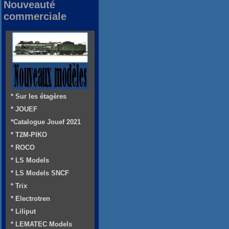
Nouveauté
commerciale
* Sur les étagères
* JOUEF
*Catalogue Jouef 2021
* T2M-PIKO
* ROCO
* LS Models
* LS Models SNCF
* Trix
* Electrotren
* Liliput
* LEMATEC Models