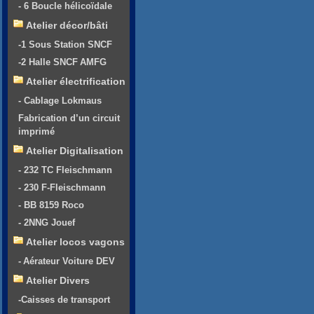
- 6 Boucle hélicoïdale
Atelier décor/bâti
-1 Sous Station SNCF
-2 Halle SNCF AMFG
Atelier électrification
- Cablage Lokmaus
Fabrication d’un circuit
imprimé
Atelier Digitalisation
- 232 TC Fleischmann
- 230 F-Fleischmann
- BB 8159 Roco
- 2NNG Jouef
Atelier locos vagons
- Aérateur Voiture DEV
Atelier Divers
-Caisses de transport