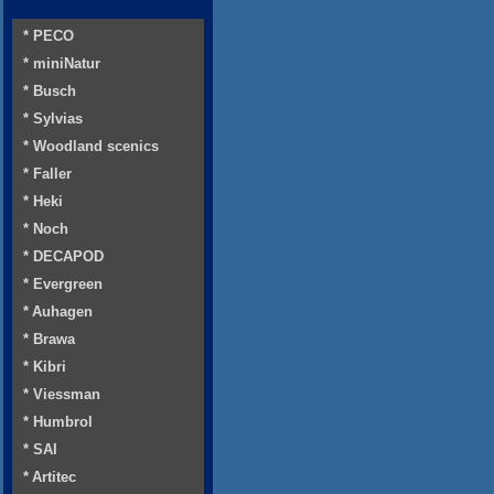
* PECO
* miniNatur
* Busch
* Sylvias
* Woodland scenics
* Faller
* Heki
* Noch
* DECAPOD
* Evergreen
* Auhagen
* Brawa
* Kibri
* Viessman
* Humbrol
* SAI
* Artitec