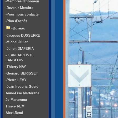
-Membres d'honneur
-Devenir Membre
-Pour nous contacter
-Plan d'accés
-Bureau
-Jacques DUSSERRE
-Michel Julien
-Julien DIAFERIA
-JEAN BAPTISTE
LANGLOIS
-Thierry NAY
-Bernard BERISSET
-Pierre LEVY
-Jean frederic Gosio
Anne-Lise Martorana
Jo-Martorana
Thiery REMI
Alexi-Remi