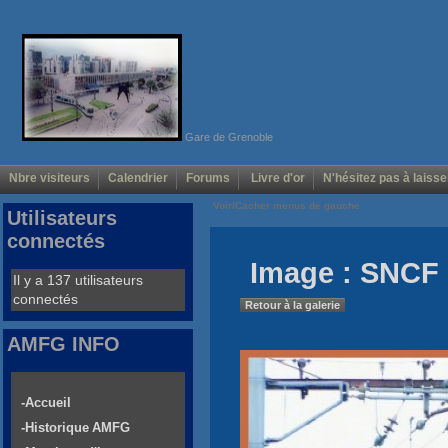
Gare de Grenoble
Nbre visiteurs
Calendrier
Forums
Livre d'or
N'hésitez pas à laisse
Voir/Cacher menus de gauche
Utilisateurs
connectés
Image : SNCF 
Il y a 137 utilisateurs
connectés
Retour à la galerie
AMFG INFO
-Accueil
-Historique AMFG