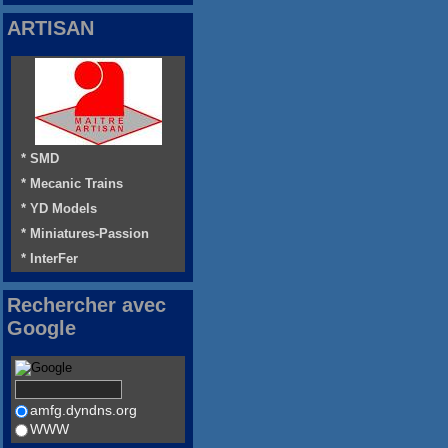
ARTISAN
* SMD
* Mecanic Trains
* YD Models
* Miniatures-Passion
* InterFer
Rechercher avec
Google
amfg.dyndns.org
WWW