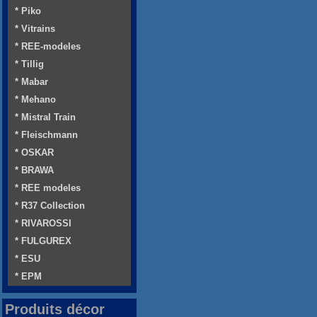
* Piko
* Vitrains
* REE-modeles
* Tillig
* Mabar
* Mehano
* Mistral Train
* Fleischmann
* OSKAR
* BRAWA
* REE modeles
* R37 Collection
* RIVAROSSI
* FULGUREX
* ESU
* EPM
Produits décor