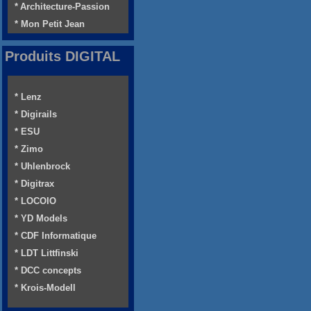
* Architecture-Passion
* Mon Petit Jean
Produits DIGITAL
* Lenz
* Digirails
* ESU
* Zimo
* Uhlenbrock
* Digitrax
* LOCOIO
* YD Models
* CDF Informatique
* LDT Littfinski
* DCC concepts
* Krois-Modell