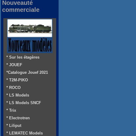
Nouveauté
commerciale
* Sur les étagères
* JOUEF
*Catalogue Jouef 2021
* T2M-PIKO
* ROCO
* LS Models
* LS Models SNCF
* Trix
* Electrotren
* Liliput
* LEMATEC Models