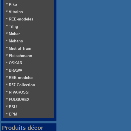
* Piko
* Vitrains
* REE-modeles
* Tillig
* Mabar
* Mehano
* Mistral Train
* Fleischmann
* OSKAR
* BRAWA
* REE modeles
* R37 Collection
* RIVAROSSI
* FULGUREX
* ESU
* EPM
Produits décor