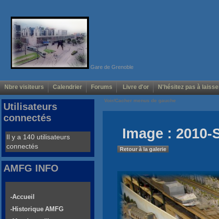
Gare de Grenoble
Nbre visiteurs
Calendrier
Forums
Livre d'or
N'hésitez pas à laisse
Voir/Cacher menus de gauche
Utilisateurs
connectés
Image : 2010-
Il y a 140 utilisateurs
connectés
Retour à la galerie
AMFG INFO
-Accueil
-Historique AMFG