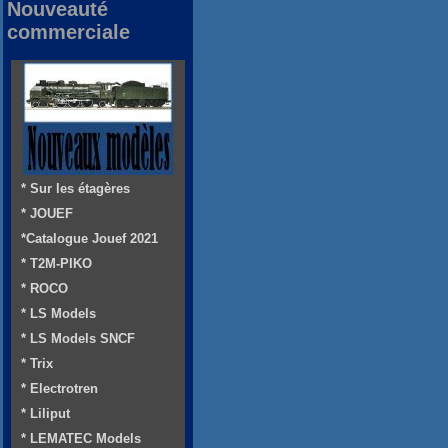
Nouveauté
commerciale
* Sur les étagères
* JOUEF
*Catalogue Jouef 2021
* T2M-PIKO
* ROCO
* LS Models
* LS Models SNCF
* Trix
* Electrotren
* Liliput
* LEMATEC Models