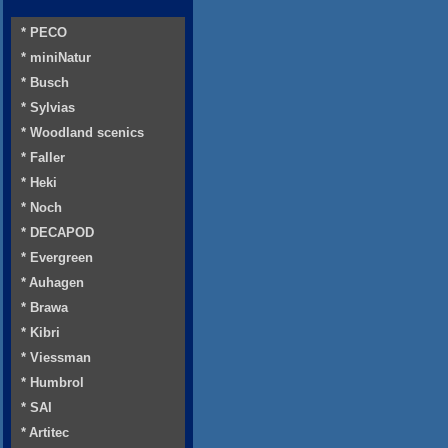
* PECO
* miniNatur
* Busch
* Sylvias
* Woodland scenics
* Faller
* Heki
* Noch
* DECAPOD
* Evergreen
* Auhagen
* Brawa
* Kibri
* Viessman
* Humbrol
* SAI
* Artitec