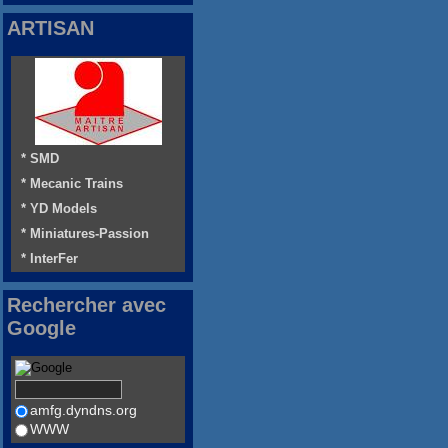
ARTISAN
* SMD
* Mecanic Trains
* YD Models
* Miniatures-Passion
* InterFer
Rechercher avec
Google
amfg.dyndns.org
WWW