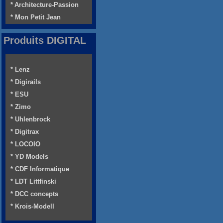
* Architecture-Passion
* Mon Petit Jean
Produits DIGITAL
* Lenz
* Digirails
* ESU
* Zimo
* Uhlenbrock
* Digitrax
* LOCOIO
* YD Models
* CDF Informatique
* LDT Littfinski
* DCC concepts
* Krois-Modell