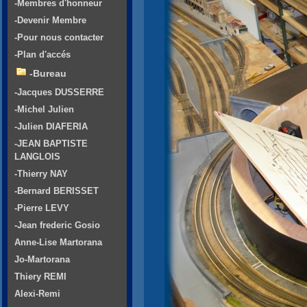
-Membres d'honneur
-Devenir Membre
-Pour nous contacter
-Plan d'accés
-Bureau
-Jacques DUSSERRE
-Michel Julien
-Julien DIAFERIA
-JEAN BAPTISTE
LANGLOIS
-Thierry NAY
-Bernard BERISSET
-Pierre LEVY
-Jean frederic Gosio
Anne-Lise Martorana
Jo-Martorana
Thiery REMI
Alexi-Remi