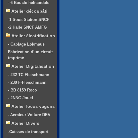
- 6 Boucle hélicoïdale
Atelier décor/bâti
-1 Sous Station SNCF
-2 Halle SNCF AMFG
Atelier électrification
- Cablage Lokmaus
Fabrication d’un circuit
imprimé
Atelier Digitalisation
- 232 TC Fleischmann
- 230 F-Fleischmann
- BB 8159 Roco
- 2NNG Jouef
Atelier locos vagons
- Aérateur Voiture DEV
Atelier Divers
-Caisses de transport