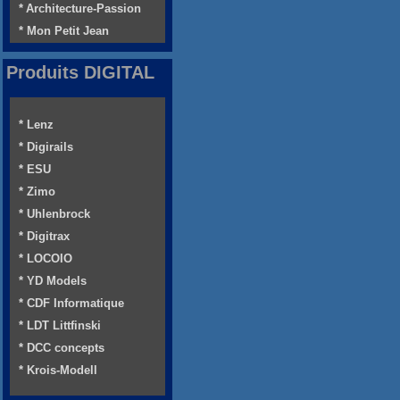
* Architecture-Passion
* Mon Petit Jean
Produits DIGITAL
* Lenz
* Digirails
* ESU
* Zimo
* Uhlenbrock
* Digitrax
* LOCOIO
* YD Models
* CDF Informatique
* LDT Littfinski
* DCC concepts
* Krois-Modell