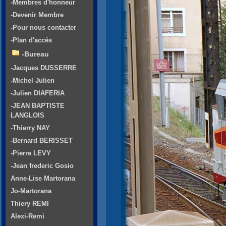
-Membres d'honneur
-Devenir Membre
-Pour nous contacter
-Plan d'accés
-Bureau
-Jacques DUSSERRE
-Michel Julien
-Julien DIAFERIA
-JEAN BAPTISTE
LANGLOIS
-Thierry NAY
-Bernard BERISSET
-Pierre LEVY
-Jean frederic Gosio
Anne-Lise Martorana
Jo-Martorana
Thiery REMI
Alexi-Remi