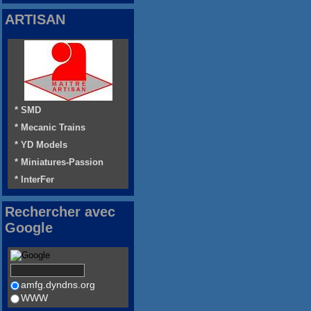
ARTISAN
* SMD
* Mecanic Trains
* YD Models
* Miniatures-Passion
* InterFer
Rechercher avec
Google
amfg.dyndns.org
WWW