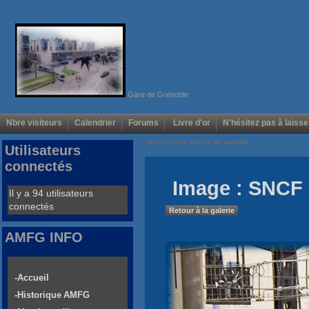
Gare de Grenoble
Nbre visiteurs
Calendrier
Forums
Livre d'or
N'hésitez pas à laisse
Voir/Cacher menus de gauche
Utilisateurs
connectés
Image : SNCF 
Il y a 94 utilisateurs
connectés
Retour à la galerie
AMFG INFO
-Accueil
-Historique AMFG