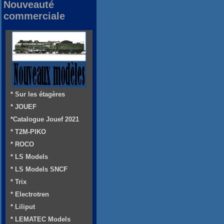
Nouveauté
commerciale
* Sur les étagères
* JOUEF
*Catalogue Jouef 2021
* T2M-PIKO
* ROCO
* LS Models
* LS Models SNCF
* Trix
* Electrotren
* Liliput
* LEMATEC Models