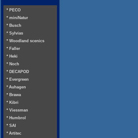
* PECO
* miniNatur
* Busch
* Sylvias
* Woodland scenics
* Faller
* Heki
* Noch
* DECAPOD
* Evergreen
* Auhagen
* Brawa
* Kibri
* Viessman
* Humbrol
* SAI
* Artitec