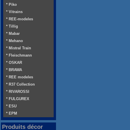
* Piko
* Vitrains
* REE-modeles
* Tillig
* Mabar
* Mehano
* Mistral Train
* Fleischmann
* OSKAR
* BRAWA
* REE modeles
* R37 Collection
* RIVAROSSI
* FULGUREX
* ESU
* EPM
Produits décor