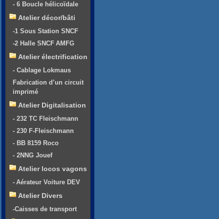
- 6 Boucle hélicoïdale
Atelier décor/bâti
-1 Sous Station SNCF
-2 Halle SNCF AMFG
Atelier électrification
- Cablage Lokmaus
Fabrication d’un circuit
imprimé
Atelier Digitalisation
- 232 TC Fleischmann
- 230 F-Fleischmann
- BB 8159 Roco
- 2NNG Jouef
Atelier locos vagons
- Aérateur Voiture DEV
Atelier Divers
-Caisses de transport