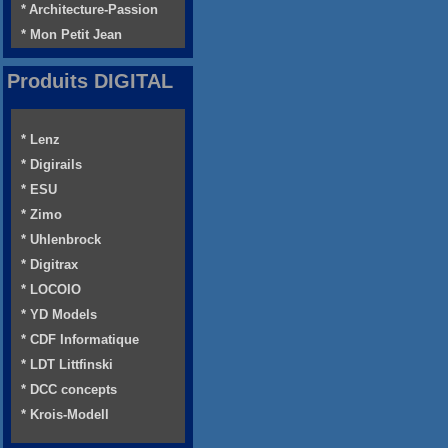
* Architecture-Passion
* Mon Petit Jean
Produits DIGITAL
* Lenz
* Digirails
* ESU
* Zimo
* Uhlenbrock
* Digitrax
* LOCOIO
* YD Models
* CDF Informatique
* LDT Littfinski
* DCC concepts
* Krois-Modell