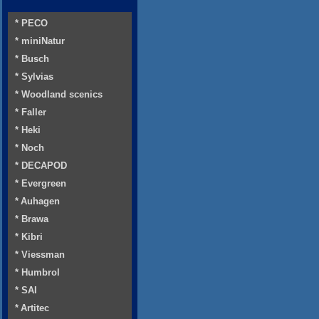
* PECO
* miniNatur
* Busch
* Sylvias
* Woodland scenics
* Faller
* Heki
* Noch
* DECAPOD
* Evergreen
* Auhagen
* Brawa
* Kibri
* Viessman
* Humbrol
* SAI
* Artitec