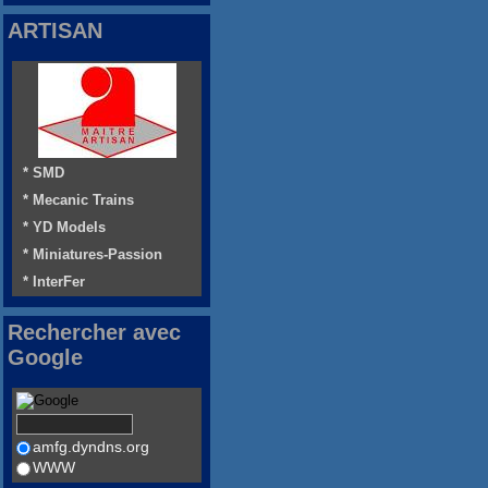
ARTISAN
* SMD
* Mecanic Trains
* YD Models
* Miniatures-Passion
* InterFer
Rechercher avec
Google
amfg.dyndns.org
WWW