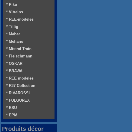
* Piko
* Vitrains
* REE-modeles
* Tillig
* Mabar
* Mehano
* Mistral Train
* Fleischmann
* OSKAR
* BRAWA
* REE modeles
* R37 Collection
* RIVAROSSI
* FULGUREX
* ESU
* EPM
Produits décor