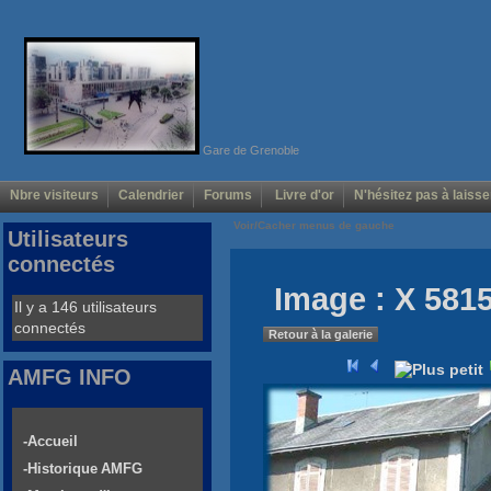
Gare de Grenoble
Nbre visiteurs
Calendrier
Forums
Livre d'or
N'hésitez pas à laisse
Voir/Cacher menus de gauche
Utilisateurs
connectés
Image : X 5815
Il y a 146 utilisateurs
connectés
Retour à la galerie
AMFG INFO
-Accueil
-Historique AMFG