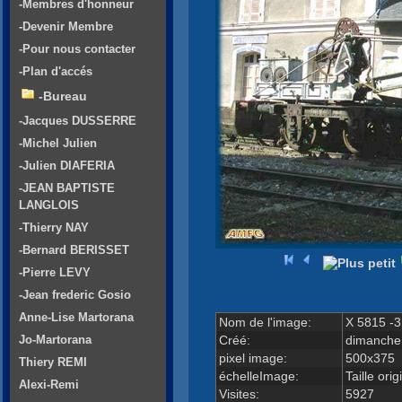
-Membres d'honneur
-Devenir Membre
-Pour nous contacter
-Plan d'accés
-Bureau
-Jacques DUSSERRE
-Michel Julien
-Julien DIAFERIA
-JEAN BAPTISTE
LANGLOIS
-Thierry NAY
-Bernard BERISSET
-Pierre LEVY
-Jean frederic Gosio
Anne-Lise Martorana
Nom de l'image:
X 5815 -3
Créé:
dimanche
Jo-Martorana
pixel image:
500x375
Thiery REMI
échelleImage:
Taille orig
Alexi-Remi
Visites:
5927