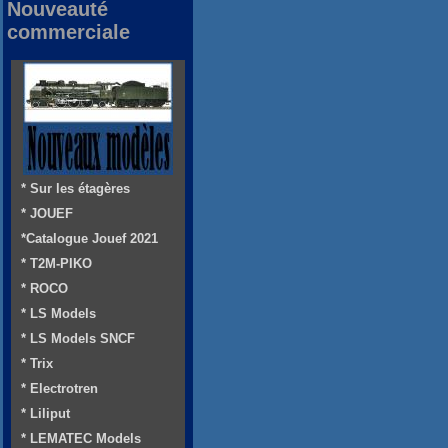
Nouveauté
commerciale
* Sur les étagères
* JOUEF
*Catalogue Jouef 2021
* T2M-PIKO
* ROCO
* LS Models
* LS Models SNCF
* Trix
* Electrotren
* Liliput
* LEMATEC Models