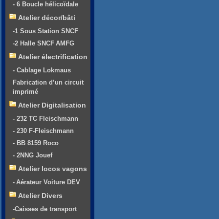
- 6 Boucle hélicoïdale
Atelier décor/bâti
-1 Sous Station SNCF
-2 Halle SNCF AMFG
Atelier électrification
- Cablage Lokmaus
Fabrication d’un circuit
imprimé
Atelier Digitalisation
- 232 TC Fleischmann
- 230 F-Fleischmann
- BB 8159 Roco
- 2NNG Jouef
Atelier locos vagons
- Aérateur Voiture DEV
Atelier Divers
-Caisses de transport