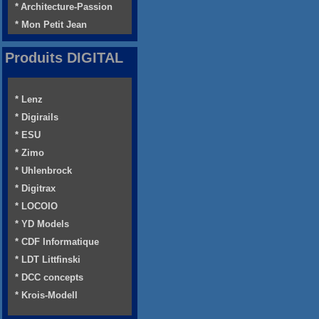
* Architecture-Passion
* Mon Petit Jean
Produits DIGITAL
* Lenz
* Digirails
* ESU
* Zimo
* Uhlenbrock
* Digitrax
* LOCOIO
* YD Models
* CDF Informatique
* LDT Littfinski
* DCC concepts
* Krois-Modell