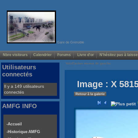
Gare de Grenoble
Nbre visiteurs
Calendrier
Forums
Livre d'or
N'hésitez pas à laisse
Voir/Cacher menus de gauche
Utilisateurs
connectés
Image : X 5815
Il y a 149 utilisateurs
connectés
Retour à la galerie
AMFG INFO
-Accueil
-Historique AMFG