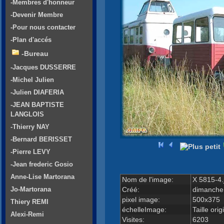
-Membres d'honneur
-Devenir Membre
-Pour nous contacter
-Plan d'accés
-Bureau
-Jacques DUSSERRE
-Michel Julien
-Julien DIAFERIA
-JEAN BAPTISTE
LANGLOIS
-Thierry NAY
-Bernard BERISSET
-Pierre LEVY
-Jean frederic Gosio
Anne-Lise Martorana
Nom de l'image:
X 5815-4.
Créé:
dimanche
Jo-Martorana
pixel image:
500x375
Thiery REMI
échelleImage:
Taille orig
Alexi-Remi
Visites:
6203