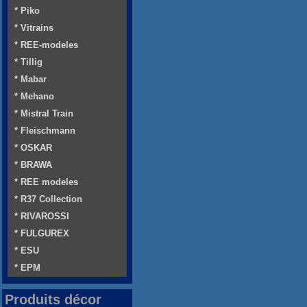
* Piko
* Vitrains
* REE-modeles
* Tillig
* Mabar
* Mehano
* Mistral Train
* Fleischmann
* OSKAR
* BRAWA
* REE modeles
* R37 Collection
* RIVAROSSI
* FULGUREX
* ESU
* EPM
Produits décor