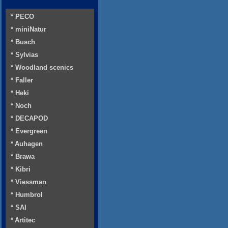
* PECO
* miniNatur
* Busch
* Sylvias
* Woodland scenics
* Faller
* Heki
* Noch
* DECAPOD
* Evergreen
* Auhagen
* Brawa
* Kibri
* Viessman
* Humbrol
* SAI
* Artitec