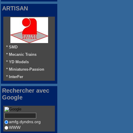
ARTISAN
* SMD
* Mecanic Trains
* YD Models
* Miniatures-Passion
* InterFer
Rechercher avec
Google
amfg.dyndns.org
WWW