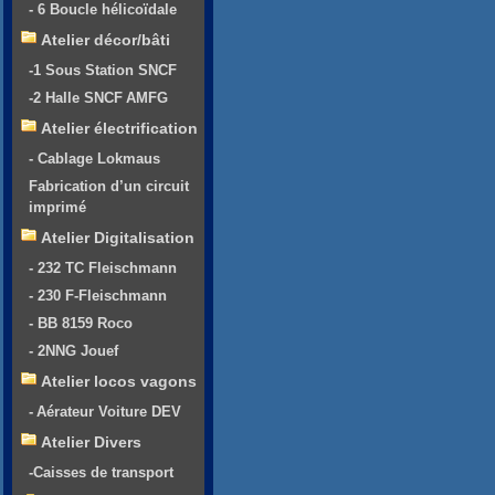
- 6 Boucle hélicoïdale
Atelier décor/bâti
-1 Sous Station SNCF
-2 Halle SNCF AMFG
Atelier électrification
- Cablage Lokmaus
Fabrication d’un circuit
imprimé
Atelier Digitalisation
- 232 TC Fleischmann
- 230 F-Fleischmann
- BB 8159 Roco
- 2NNG Jouef
Atelier locos vagons
- Aérateur Voiture DEV
Atelier Divers
-Caisses de transport