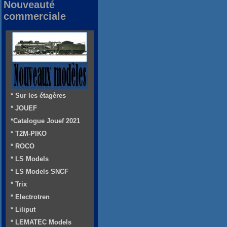
Nouveauté
commerciale
* Sur les étagères
* JOUEF
*Catalogue Jouef 2021
* T2M-PIKO
* ROCO
* LS Models
* LS Models SNCF
* Trix
* Electrotren
* Liliput
* LEMATEC Models