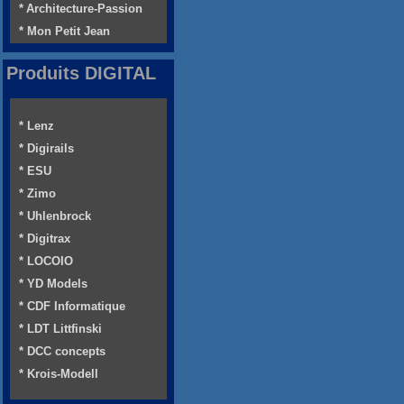
* Architecture-Passion
* Mon Petit Jean
Produits DIGITAL
* Lenz
* Digirails
* ESU
* Zimo
* Uhlenbrock
* Digitrax
* LOCOIO
* YD Models
* CDF Informatique
* LDT Littfinski
* DCC concepts
* Krois-Modell