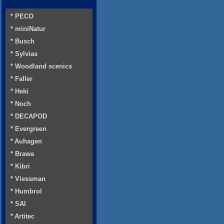
* PECO
* miniNatur
* Busch
* Sylvias
* Woodland scenics
* Faller
* Heki
* Noch
* DECAPOD
* Evergreen
* Auhagen
* Brawa
* Kibri
* Viessman
* Humbrol
* SAI
* Artitec