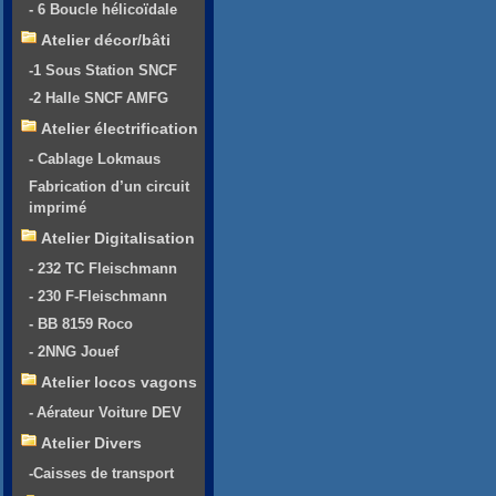
- 6 Boucle hélicoïdale
Atelier décor/bâti
-1 Sous Station SNCF
-2 Halle SNCF AMFG
Atelier électrification
- Cablage Lokmaus
Fabrication d’un circuit
imprimé
Atelier Digitalisation
- 232 TC Fleischmann
- 230 F-Fleischmann
- BB 8159 Roco
- 2NNG Jouef
Atelier locos vagons
- Aérateur Voiture DEV
Atelier Divers
-Caisses de transport