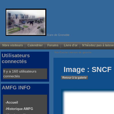
Gare de Grenoble
Nbre visiteurs
Calendrier
Forums
Livre d'or
N'hésitez pas à laisse
Voir/Cacher menus de gauche
Utilisateurs
connectés
Image : SNCF
Il y a 160 utilisateurs
connectés
Retour à la galerie
AMFG INFO
-Accueil
-Historique AMFG