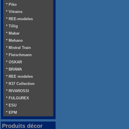
* Piko
* Vitrains
* REE-modeles
* Tillig
* Mabar
* Mehano
* Mistral Train
* Fleischmann
* OSKAR
* BRAWA
* REE modeles
* R37 Collection
* RIVAROSSI
* FULGUREX
* ESU
* EPM
Produits décor