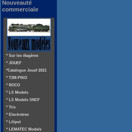
Nouveauté
commerciale
* Sur les étagères
* JOUEF
*Catalogue Jouef 2021
* T2M-PIKO
* ROCO
* LS Models
* LS Models SNCF
* Trix
* Electrotren
* Liliput
* LEMATEC Models