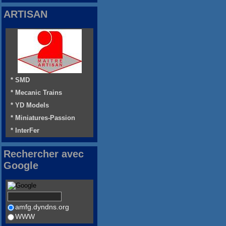
ARTISAN
* SMD
* Mecanic Trains
* YD Models
* Miniatures-Passion
* InterFer
Rechercher avec
Google
amfg.dyndns.org
WWW