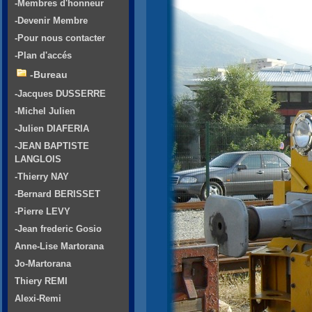
-Membres d'honneur
-Devenir Membre
-Pour nous contacter
-Plan d'accés
-Bureau
-Jacques DUSSERRE
-Michel Julien
-Julien DIAFERIA
-JEAN BAPTISTE
LANGLOIS
-Thierry NAY
-Bernard BERISSET
-Pierre LEVY
-Jean frederic Gosio
Anne-Lise Martorana
Jo-Martorana
Thiery REMI
Alexi-Remi