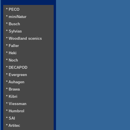
* PECO
* miniNatur
* Busch
* Sylvias
* Woodland scenics
* Faller
* Heki
* Noch
* DECAPOD
* Evergreen
* Auhagen
* Brawa
* Kibri
* Viessman
* Humbrol
* SAI
* Artitec