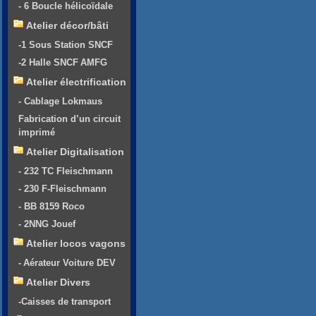
- 6 Boucle hélicoïdale
Atelier décor/bâti
-1 Sous Station SNCF
-2 Halle SNCF AMFG
Atelier électrification
- Cablage Lokmaus
Fabrication d’un circuit
imprimé
Atelier Digitalisation
- 232 TC Fleischmann
- 230 F-Fleischmann
- BB 8159 Roco
- 2NNG Jouef
Atelier locos vagons
- Aérateur Voiture DEV
Atelier Divers
-Caisses de transport