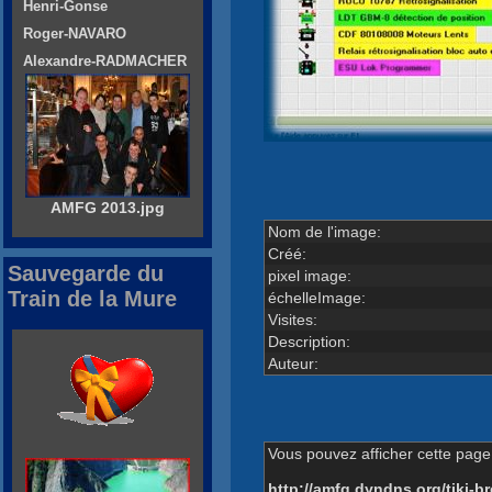
Henri-Gonse
Roger-NAVARO
Alexandre-RADMACHER
AMFG 2013.jpg
Nom de l'image:
Créé:
Sauvegarde du
pixel image:
Train de la Mure
échelleImage:
Visites:
Description:
Auteur:
Vous pouvez afficher cette page 
http://amfg.dyndns.org/tiki