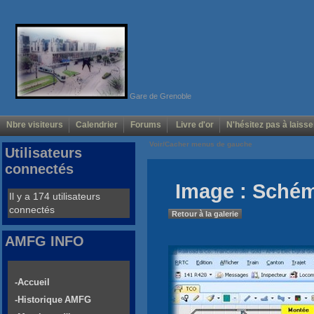
Gare de Grenoble
Nbre visiteurs
Calendrier
Forums
Livre d'or
N'hésitez pas à laisse
Voir/Cacher menus de gauche
Utilisateurs
connectés
Image : Sché
Il y a 174 utilisateurs
connectés
Retour à la galerie
AMFG INFO
-Accueil
-Historique AMFG