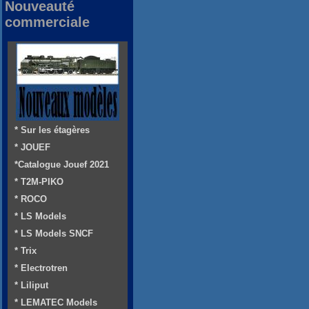
Nouveauté
commerciale
* Sur les étagères
* JOUEF
*Catalogue Jouef 2021
* T2M-PIKO
* ROCO
* LS Models
* LS Models SNCF
* Trix
* Electrotren
* Liliput
* LEMATEC Models