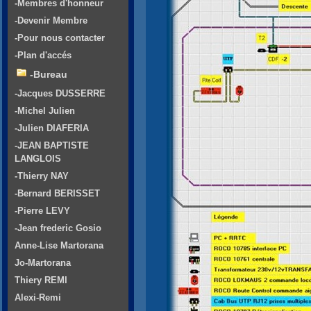
-Membres d'honneur
-Devenir Membre
-Pour nous contacter
-Plan d'accés
-Bureau
-Jacques DUSSERRE
-Michel Julien
-Julien DIAFERIA
-JEAN BAPTISTE
LANGLOIS
-Thierry NAY
-Bernard BERISSET
-Pierre LEVY
-Jean frederic Gosio
Anne-Lise Martorana
Jo-Martorana
Thiery REMI
Alexi-Remi