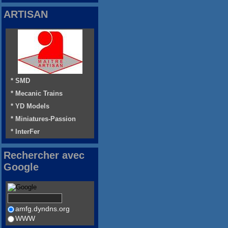
ARTISAN
* SMD
* Mecanic Trains
* YD Models
* Miniatures-Passion
* InterFer
Rechercher avec
Google
amfg.dyndns.org
WWW