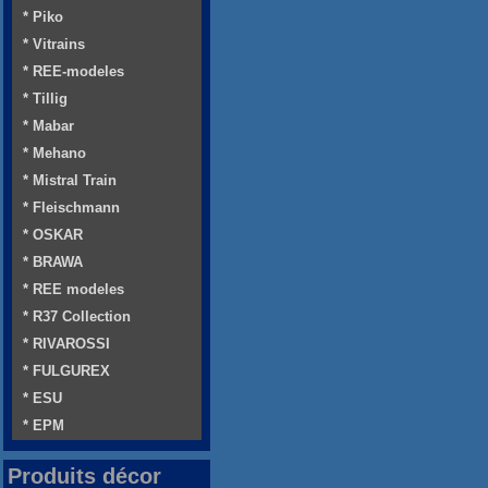
* Piko
* Vitrains
* REE-modeles
* Tillig
* Mabar
* Mehano
* Mistral Train
* Fleischmann
* OSKAR
* BRAWA
* REE modeles
* R37 Collection
* RIVAROSSI
* FULGUREX
* ESU
* EPM
Produits décor