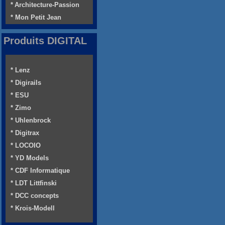
* Architecture-Passion
* Mon Petit Jean
Produits DIGITAL
* Lenz
* Digirails
* ESU
* Zimo
* Uhlenbrock
* Digitrax
* LOCOIO
* YD Models
* CDF Informatique
* LDT Littfinski
* DCC concepts
* Krois-Modell