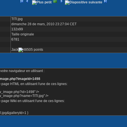
TITI.jpg
dimanche 28 de mars, 2010 23:27:04 CET
132x99
Taille originale
6781
Jack
otre navigateur en utilisant :
e_image.php?imageId=1498
 page HTML en utilisant l'une de ces lignes:
ow_image.php?id=1498" />
ow_image.php?name=TITI.jpg" />
page Wiki en utilisant l'une de ces lignes:
jpg&galleryId=1 }