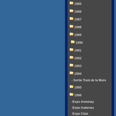
1985
1986
1987
1988
1989
1990
1991
1992
1993
1994
- Sortie Train de la Mure
1995
1996
-Expo Annonay
-Expo Aubenas
-Expo Claix