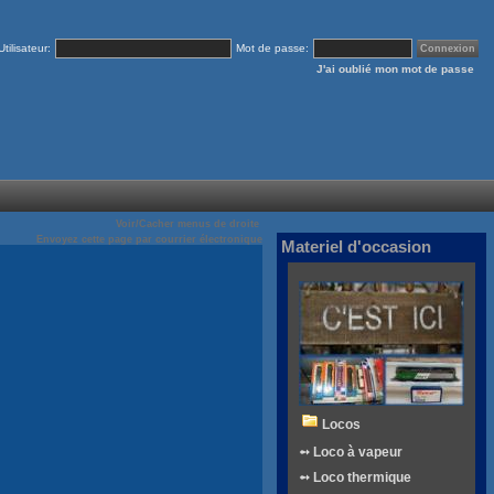
Utilisateur:
Mot de passe:
J'ai oublié mon mot de passe
Voir/Cacher menus de droite
Envoyez cette page par courrier électronique
Materiel d'occasion
Locos
➻ Loco à vapeur
➻ Loco thermique