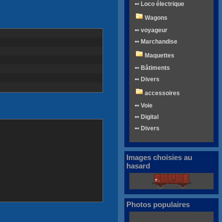
➻ Loco électrique
Wagons
➻ voyageur
➻ Marchandise
Maquettes
➻ Bâtiments
➻ Divers
accessoires
➻ Voie
➻ Digital
➻ Divers
Images choisies au
hasard
Photos populaires