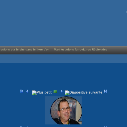
ssions sur le site dans le livre d'or
Manifestations ferroviaires Régionales