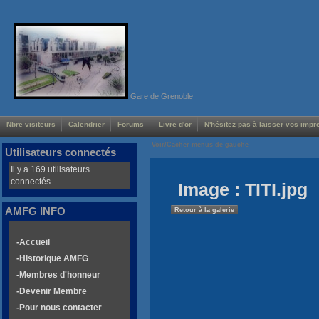
Gare de Grenoble
Nbre visiteurs
Calendrier
Forums
Livre d'or
N'hésitez pas à laisser vos impre
Voir/Cacher menus de gauche
Utilisateurs connectés
Il y a 169 utilisateurs
connectés
Image : TITI.jpg
AMFG INFO
Retour à la galerie
-Accueil
-Historique AMFG
-Membres d'honneur
-Devenir Membre
-Pour nous contacter