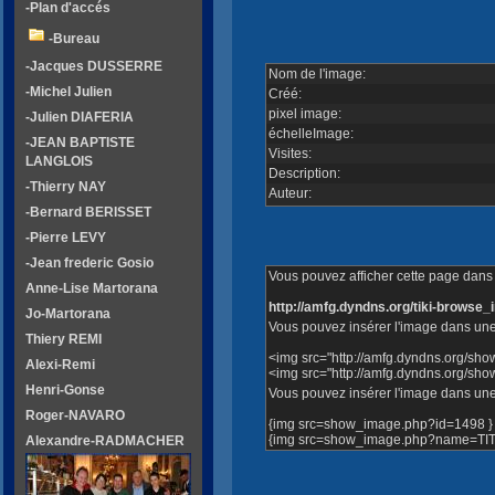
-Plan d'accés
-Bureau
-Jacques DUSSERRE
Nom de l'image:
-Michel Julien
Créé:
pixel image:
-Julien DIAFERIA
échelleImage:
-JEAN BAPTISTE
Visites:
LANGLOIS
Description:
-Thierry NAY
Auteur:
-Bernard BERISSET
-Pierre LEVY
-Jean frederic Gosio
Vous pouvez afficher cette page dans v
Anne-Lise Martorana
http://amfg.dyndns.org/tiki-brows
Jo-Martorana
Vous pouvez insérer l'image dans une
Thiery REMI
<img src="http://amfg.dyndns.org/sh
Alexi-Remi
<img src="http://amfg.dyndns.org/sh
Henri-Gonse
Vous pouvez insérer l'image dans une 
Roger-NAVARO
{img src=show_image.php?id=1498 }
{img src=show_image.php?name=TITI.
Alexandre-RADMACHER