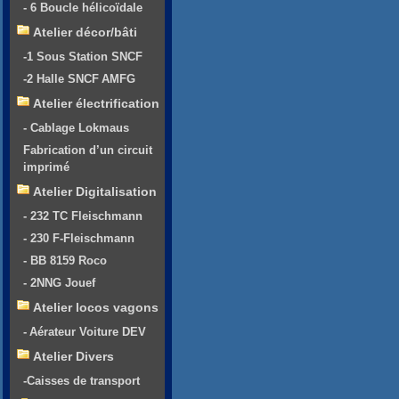
- 6 Boucle hélicoïdale
Atelier décor/bâti
-1 Sous Station SNCF
-2 Halle SNCF AMFG
Atelier électrification
- Cablage Lokmaus
Fabrication d’un circuit
imprimé
Atelier Digitalisation
- 232 TC Fleischmann
- 230 F-Fleischmann
- BB 8159 Roco
- 2NNG Jouef
Atelier locos vagons
- Aérateur Voiture DEV
Atelier Divers
-Caisses de transport