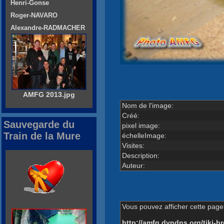
Henri-Gonse
Roger-NAVARO
Alexandre-RADMACHER
AMFG 2013.jpg
Nom de l'image:
Créé:
Sauvegarde du
pixel image:
Train de la Mure
échelleImage:
Visites:
Description:
Auteur:
Vous pouvez afficher cette page 
http://amfg.dyndns.org/tiki