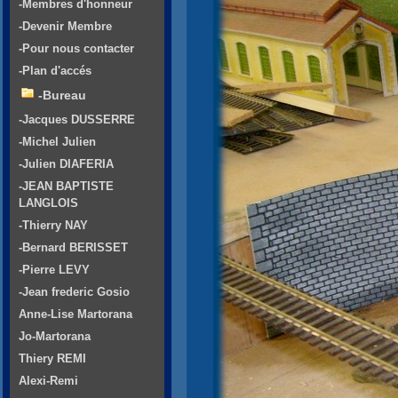
-Membres d'honneur
-Devenir Membre
-Pour nous contacter
-Plan d'accés
-Bureau
-Jacques DUSSERRE
-Michel Julien
-Julien DIAFERIA
-JEAN BAPTISTE
LANGLOIS
-Thierry NAY
-Bernard BERISSET
-Pierre LEVY
-Jean frederic Gosio
Anne-Lise Martorana
Jo-Martorana
Thiery REMI
Alexi-Remi