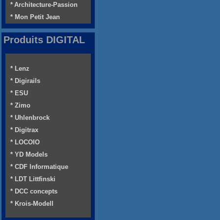
* Architecture-Passion
* Mon Petit Jean
Produits DIGITAL
* Lenz
* Digirails
* ESU
* Zimo
* Uhlenbrock
* Digitrax
* LOCOIO
* YD Models
* CDF Informatique
* LDT Littfinski
* DCC concepts
* Krois-Modell