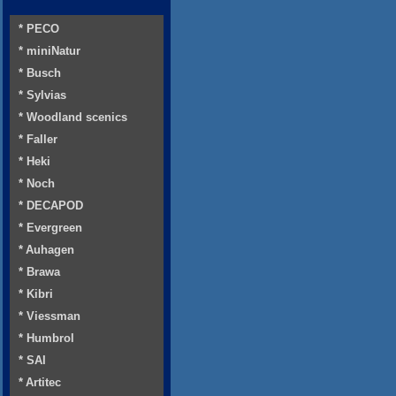
* PECO
* miniNatur
* Busch
* Sylvias
* Woodland scenics
* Faller
* Heki
* Noch
* DECAPOD
* Evergreen
* Auhagen
* Brawa
* Kibri
* Viessman
* Humbrol
* SAI
* Artitec