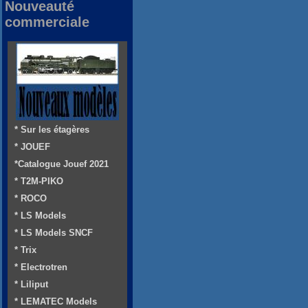
Nouveauté
commerciale
* Sur les étagères
* JOUEF
*Catalogue Jouef 2021
* T2M-PIKO
* ROCO
* LS Models
* LS Models SNCF
* Trix
* Electrotren
* Liliput
* LEMATEC Models