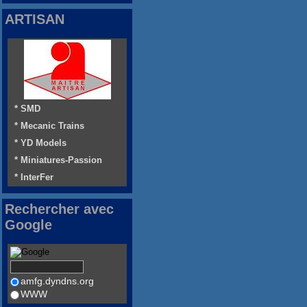
ARTISAN
* SMD
* Mecanic Trains
* YD Models
* Miniatures-Passion
* InterFer
Rechercher avec
Google
amfg.dyndns.org
WWW