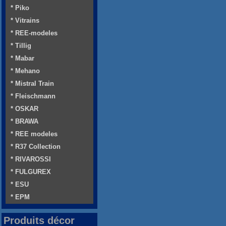
* Piko
* Vitrains
* REE-modeles
* Tillig
* Mabar
* Mehano
* Mistral Train
* Fleischmann
* OSKAR
* BRAWA
* REE modeles
* R37 Collection
* RIVAROSSI
* FULGUREX
* ESU
* EPM
Produits décor