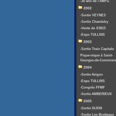
-30 ans de l'AMFG
2002
-Sortie VEYNES
-Sortie Chambéry
-Vente de X5815
-Expo TULLINS
2003
-Sortie Train Capitale
Pique-nique à Saint-
Georges-de-Commier
2004
-Sortie Avigon
-Expo TULLINS
-Congrés FFMF
-Sortie AMBERIEUX
2005
-Sortie DIJON
-Sortie Les Brotteaux