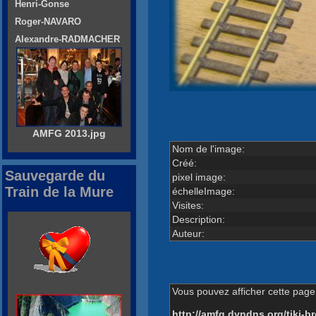
Henri-Gonse
Roger-NAVARO
Alexandre-RADMACHER
AMFG 2013.jpg
Nom de l'image:
Créé:
Sauvegarde du
pixel image:
Train de la Mure
échelleImage:
Visites:
Description:
Auteur:
Vous pouvez afficher cette page 
http://amfg.dyndns.org/tiki