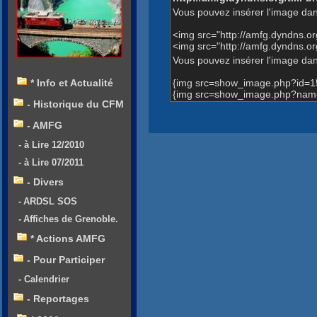
Vous pouvez insérer l'image dan
<img src="http://amfg.dyndns.
<img src="http://amfg.dyndns.o
Vous pouvez insérer l'image dans
{img src=show_image.php?id=1
* Info et Actualité
{img src=show_image.php?name=
- Historique du CFM
- AMFG
- à Lire 12/2010
- à Lire 07/2011
- Divers
- ARDSL SOS
- Affiches de Grenoble.
* Actions AMFG
- Pour Participer
- Calendrier
- Reportages