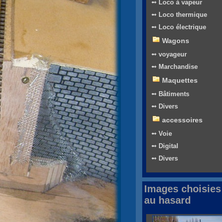
➻ Loco à vapeur
➻ Loco thermique
➻ Loco électrique
Wagons
➻ voyageur
➻ Marchandise
Maquettes
➻ Bâtiments
➻ Divers
accessoires
➻ Voie
➻ Digital
➻ Divers
Images choisies
au hasard