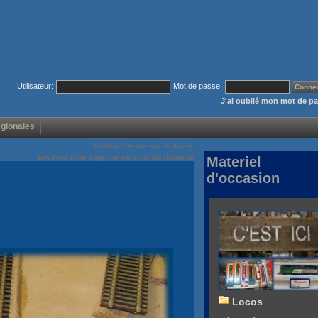
Utilisateur:
Mot de passe:
J'ai oublié mon mot de p
égionales
Voir/Cacher menus de droite
Envoyez cette page par courrier électronique
Materiel
d'occasion
Locos