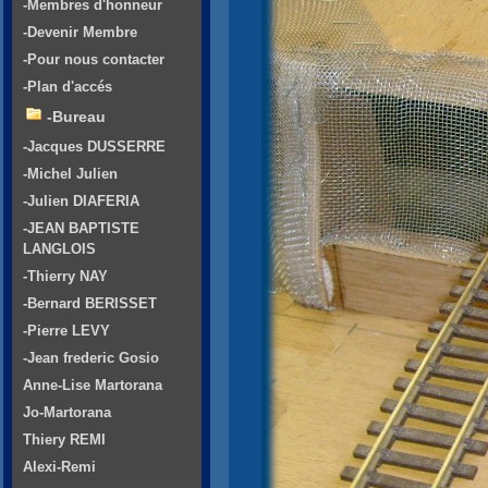
-Membres d'honneur
-Devenir Membre
-Pour nous contacter
-Plan d'accés
-Bureau
-Jacques DUSSERRE
-Michel Julien
-Julien DIAFERIA
-JEAN BAPTISTE
LANGLOIS
-Thierry NAY
-Bernard BERISSET
-Pierre LEVY
-Jean frederic Gosio
Anne-Lise Martorana
Jo-Martorana
Thiery REMI
Alexi-Remi