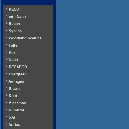
* PECO
* miniNatur
* Busch
* Sylvias
* Woodland scenics
* Faller
* Heki
* Noch
* DECAPOD
* Evergreen
* Auhagen
* Brawa
* Kibri
* Viessman
* Humbrol
* SAI
* Artitec