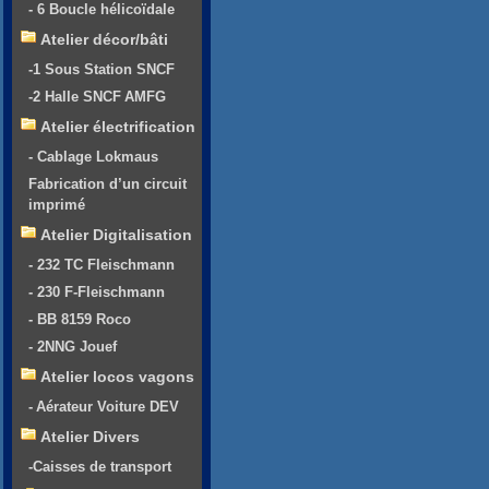
- 6 Boucle hélicoïdale
Atelier décor/bâti
-1 Sous Station SNCF
-2 Halle SNCF AMFG
Atelier électrification
- Cablage Lokmaus
Fabrication d’un circuit
imprimé
Atelier Digitalisation
- 232 TC Fleischmann
- 230 F-Fleischmann
- BB 8159 Roco
- 2NNG Jouef
Atelier locos vagons
- Aérateur Voiture DEV
Atelier Divers
-Caisses de transport