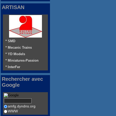
ARTISAN
* SMD
* Mecanic Trains
* YD Models
* Miniatures-Passion
* InterFer
Rechercher avec
Google
amfg.dyndns.org
WWW