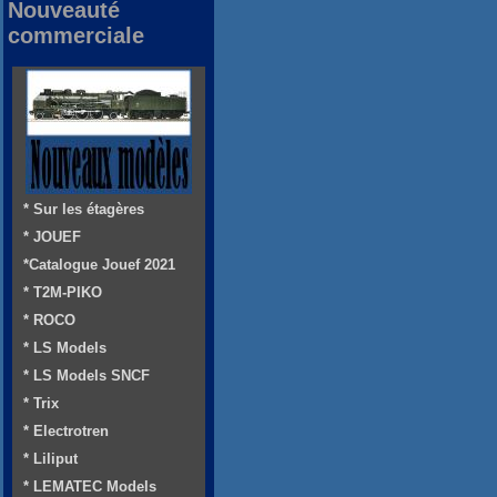
Nouveauté
commerciale
* Sur les étagères
* JOUEF
*Catalogue Jouef 2021
* T2M-PIKO
* ROCO
* LS Models
* LS Models SNCF
* Trix
* Electrotren
* Liliput
* LEMATEC Models