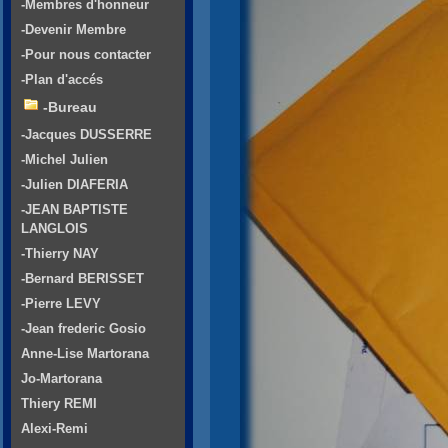
-Membres d'honneur
-Devenir Membre
-Pour nous contacter
-Plan d'accés
-Bureau
-Jacques DUSSERRE
-Michel Julien
-Julien DIAFERIA
-JEAN BAPTISTE
LANGLOIS
-Thierry NAY
-Bernard BERISSET
-Pierre LEVY
-Jean frederic Gosio
Anne-Lise Martorana
Jo-Martorana
Thiery REMI
Alexi-Remi