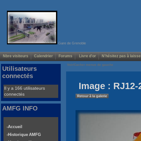
Gare de Grenoble
Nbre visiteurs
Calendrier
Forums
Livre d'or
N'hésitez pas à laisse
Voir/Cacher menus de gauche
Utilisateurs
connectés
Image : RJ12-
Il y a 166 utilisateurs
connectés
Retour à la galerie
AMFG INFO
-Accueil
-Historique AMFG