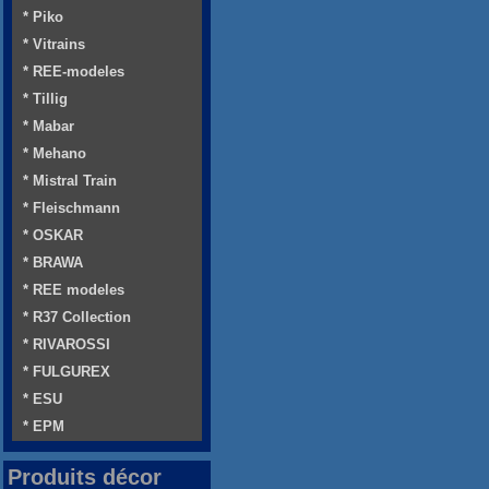
* Piko
* Vitrains
* REE-modeles
* Tillig
* Mabar
* Mehano
* Mistral Train
* Fleischmann
* OSKAR
* BRAWA
* REE modeles
* R37 Collection
* RIVAROSSI
* FULGUREX
* ESU
* EPM
Produits décor