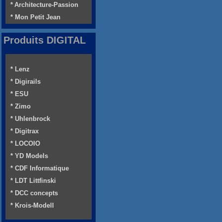
* Architecture-Passion
* Mon Petit Jean
Produits DIGITAL
* Lenz
* Digirails
* ESU
* Zimo
* Uhlenbrock
* Digitrax
* LOCOIO
* YD Models
* CDF Informatique
* LDT Littfinski
* DCC concepts
* Krois-Modell