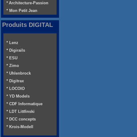
* Architecture-Passion
* Mon Petit Jean
Produits DIGITAL
* Lenz
* Digirails
* ESU
* Zimo
* Uhlenbrock
* Digitrax
* LOCOIO
* YD Models
* CDF Informatique
* LDT Littfinski
* DCC concepts
* Krois-Modell