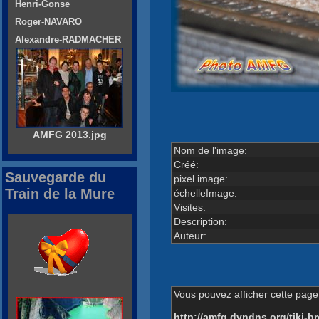
Henri-Gonse
Roger-NAVARO
Alexandre-RADMACHER
AMFG 2013.jpg
Nom de l'image:
Créé:
Sauvegarde du
pixel image:
Train de la Mure
échelleImage:
Visites:
Description:
Auteur:
Vous pouvez afficher cette page 
http://amfg.dyndns.org/tiki