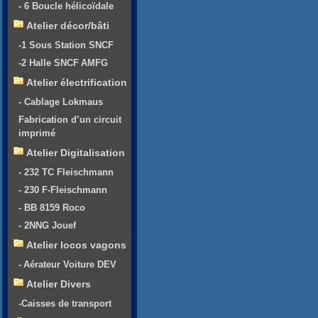
- 6 Boucle hélicoïdale
Atelier décor/bâti
-1 Sous Station SNCF
-2 Halle SNCF AMFG
Atelier électrification
- Cablage Lokmaus
Fabrication d’un circuit
imprimé
Atelier Digitalisation
- 232 TC Fleischmann
- 230 F-Fleischmann
- BB 8159 Roco
- 2NNG Jouef
Atelier locos vagons
- Aérateur Voiture DEV
Atelier Divers
-Caisses de transport