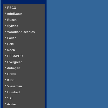
* PECO
* miniNatur
* Busch
* Sylvias
* Woodland scenics
* Faller
* Heki
* Noch
* DECAPOD
* Evergreen
* Auhagen
* Brawa
* Kibri
* Viessman
* Humbrol
* SAI
* Artitec