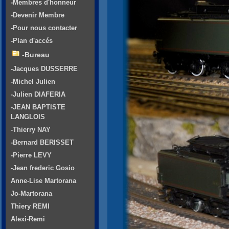
-Membres d'honneur
-Devenir Membre
-Pour nous contacter
-Plan d'accés
-Bureau
-Jacques DUSSERRE
-Michel Julien
-Julien DIAFERIA
-JEAN BAPTISTE
LANGLOIS
-Thierry NAY
-Bernard BERISSET
-Pierre LEVY
-Jean frederic Gosio
Anne-Lise Martorana
Jo-Martorana
Thiery REMI
Alexi-Remi