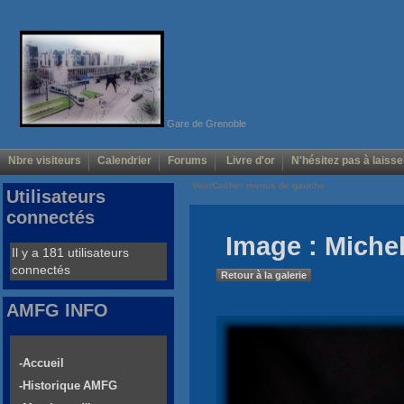
Gare de Grenoble
Nbre visiteurs
Calendrier
Forums
Livre d'or
N'hésitez pas à laisse
Voir/Cacher menus de gauche
Utilisateurs
connectés
Image : Michel
Il y a 181 utilisateurs
connectés
Retour à la galerie
AMFG INFO
-Accueil
-Historique AMFG