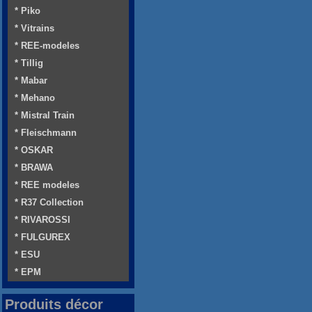
* Piko
* Vitrains
* REE-modeles
* Tillig
* Mabar
* Mehano
* Mistral Train
* Fleischmann
* OSKAR
* BRAWA
* REE modeles
* R37 Collection
* RIVAROSSI
* FULGUREX
* ESU
* EPM
Produits décor