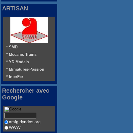
ARTISAN
* SMD
* Mecanic Trains
* YD Models
* Miniatures-Passion
* InterFer
Rechercher avec
Google
amfg.dyndns.org
WWW