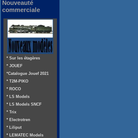
Nouveauté
commerciale
* Sur les étagères
* JOUEF
*Catalogue Jouef 2021
* T2M-PIKO
* ROCO
* LS Models
* LS Models SNCF
* Trix
* Electrotren
* Liliput
* LEMATEC Models