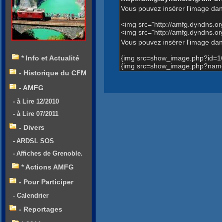
Vous pouvez insérer l'image dan
<img src="http://amfg.dyndns.
<img src="http://amfg.dyndns.
Vous pouvez insérer l'image dans
{img src=show_image.php?id=1
* Info et Actualité
{img src=show_image.php?name
- Historique du CFM
- AMFG
- à Lire 12/2010
- à Lire 07/2011
- Divers
- ARDSL SOS
- Affiches de Grenoble.
* Actions AMFG
- Pour Participer
- Calendrier
- Reportages