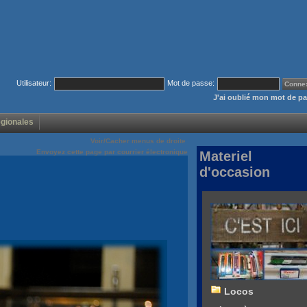
Utilisateur:
Mot de passe:
J'ai oublié mon mot de p
égionales
Voir/Cacher menus de droite
Envoyez cette page par courrier électronique
Materiel
d'occasion
Locos