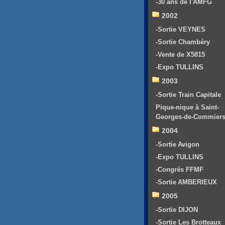
-30 ans de l'AMFG
2002
-Sortie VEYNES
-Sortie Chambéry
-Vente de X5815
-Expo TULLINS
2003
-Sortie Train Capitale
Pique-nique à Saint-
Georges-de-Commier
2004
-Sortie Avigon
-Expo TULLINS
-Congrés FFMF
-Sortie AMBERIEUX
2005
-Sortie DIJON
-Sortie Les Brotteaux