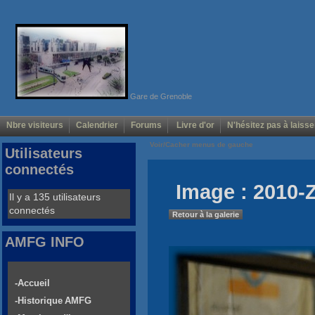
Gare de Grenoble
Nbre visiteurs
Calendrier
Forums
Livre d'or
N'hésitez pas à laisse
Voir/Cacher menus de gauche
Utilisateurs
connectés
Image : 2010-
Il y a 135 utilisateurs
connectés
Retour à la galerie
AMFG INFO
-Accueil
-Historique AMFG