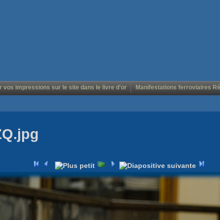
r vos impressions sur le site dans le livre d'or
Manifestations ferroviaires R
ZQ.jpg