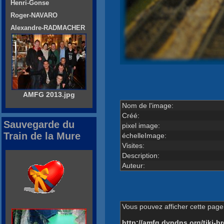
Henri-Gonse
Roger-NAVARO
Alexandre-RADMACHER
AMFG 2013.jpg
Nom de l'image:
Créé:
Sauvegarde du
pixel image:
Train de la Mure
échelleImage:
Visites:
Description:
Auteur:
Vous pouvez afficher cette page 
http://amfg.dyndns.org/tiki