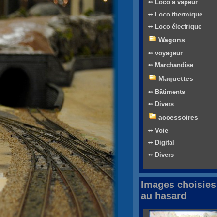
➻ Loco à vapeur
➻ Loco thermique
➻ Loco électrique
Wagons
➻ voyageur
➻ Marchandise
Maquettes
➻ Bâtiments
➻ Divers
accessoires
➻ Voie
➻ Digital
➻ Divers
Images choisies
au hasard