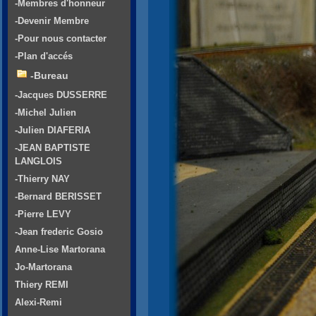
-Membres d'honneur
-Devenir Membre
-Pour nous contacter
-Plan d'accés
-Bureau
-Jacques DUSSERRE
-Michel Julien
-Julien DIAFERIA
-JEAN BAPTISTE
LANGLOIS
-Thierry NAY
-Bernard BERISSET
-Pierre LEVY
-Jean frederic Gosio
Anne-Lise Martorana
Jo-Martorana
Thiery REMI
Alexi-Remi