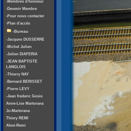
-Membres d'honneur
-Devenir Membre
-Pour nous contacter
-Plan d'accés
-Bureau
-Jacques DUSSERRE
-Michel Julien
-Julien DIAFERIA
-JEAN BAPTISTE
LANGLOIS
-Thierry NAY
-Bernard BERISSET
-Pierre LEVY
-Jean frederic Gosio
Anne-Lise Martorana
Jo-Martorana
Thiery REMI
Alexi-Remi