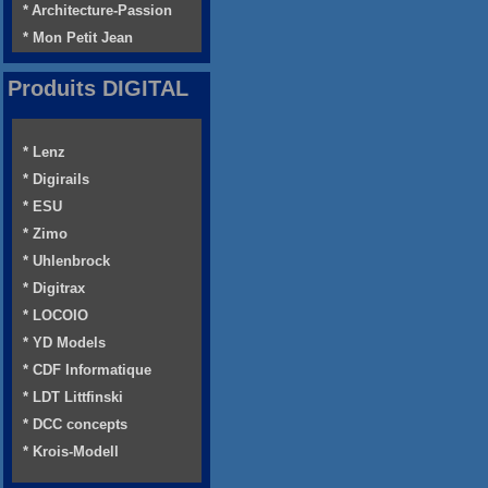
* Architecture-Passion
* Mon Petit Jean
Produits DIGITAL
* Lenz
* Digirails
* ESU
* Zimo
* Uhlenbrock
* Digitrax
* LOCOIO
* YD Models
* CDF Informatique
* LDT Littfinski
* DCC concepts
* Krois-Modell