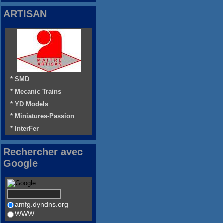
ARTISAN
* SMD
* Mecanic Trains
* YD Models
* Miniatures-Passion
* InterFer
Rechercher avec
Google
amfg.dyndns.org
WWW