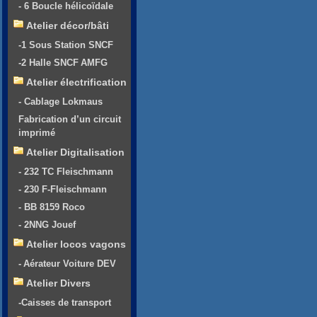
- 6 Boucle hélicoïdale
Atelier décor/bâti
-1 Sous Station SNCF
-2 Halle SNCF AMFG
Atelier électrification
- Cablage Lokmaus
Fabrication d’un circuit
imprimé
Atelier Digitalisation
- 232 TC Fleischmann
- 230 F-Fleischmann
- BB 8159 Roco
- 2NNG Jouef
Atelier locos vagons
- Aérateur Voiture DEV
Atelier Divers
-Caisses de transport