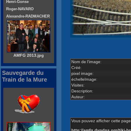
Henri-Gonse
Roger-NAVARO
Alexandre-RADMACHER
AMFG 2013.jpg
Nom de l'image:
Créé:
Sauvegarde du
pixel image:
Train de la Mure
échelleImage:
Visites:
Description:
Auteur:
Vous pouvez afficher cette page 
http://amfg.dyndns.org/tiki