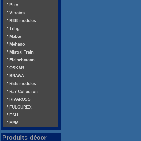
* Piko
* Vitrains
* REE-modeles
* Tillig
* Mabar
* Mehano
* Mistral Train
* Fleischmann
* OSKAR
* BRAWA
* REE modeles
* R37 Collection
* RIVAROSSI
* FULGUREX
* ESU
* EPM
Produits décor