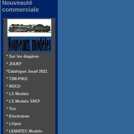
Nouveauté
commerciale
* Sur les étagères
* JOUEF
*Catalogue Jouef 2021
* T2M-PIKO
* ROCO
* LS Models
* LS Models SNCF
* Trix
* Electrotren
* Liliput
* LEMATEC Models