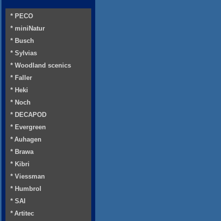
* PECO
* miniNatur
* Busch
* Sylvias
* Woodland scenics
* Faller
* Heki
* Noch
* DECAPOD
* Evergreen
* Auhagen
* Brawa
* Kibri
* Viessman
* Humbrol
* SAI
* Artitec