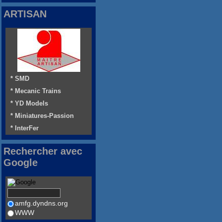
ARTISAN
* SMD
* Mecanic Trains
* YD Models
* Miniatures-Passion
* InterFer
Rechercher avec
Google
amfg.dyndns.org
WWW