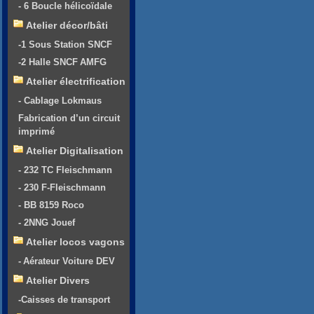
- 6 Boucle hélicoïdale
Atelier décor/bâti
-1 Sous Station SNCF
-2 Halle SNCF AMFG
Atelier électrification
- Cablage Lokmaus
Fabrication d’un circuit
imprimé
Atelier Digitalisation
- 232 TC Fleischmann
- 230 F-Fleischmann
- BB 8159 Roco
- 2NNG Jouef
Atelier locos vagons
- Aérateur Voiture DEV
Atelier Divers
-Caisses de transport