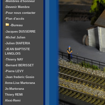
-Membres d'honneur
-Devenir Membre
-Pour nous contacter
-Plan d'accés
-Bureau
-Jacques DUSSERRE
-Michel Julien
-Julien DIAFERIA
-JEAN BAPTISTE
LANGLOIS
-Thierry NAY
-Bernard BERISSET
-Pierre LEVY
-Jean frederic Gosio
Anne-Lise Martorana
Jo-Martorana
Thiery REMI
Alexi-Remi