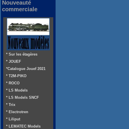
Nouveauté
commerciale
* Sur les étagères
* JOUEF
*Catalogue Jouef 2021
* T2M-PIKO
* ROCO
* LS Models
* LS Models SNCF
* Trix
* Electrotren
* Liliput
* LEMATEC Models