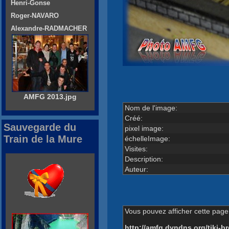
Henri-Gonse
Roger-NAVARO
Alexandre-RADMACHER
AMFG 2013.jpg
Nom de l'image:
Créé:
Sauvegarde du
pixel image:
Train de la Mure
échelleImage:
Visites:
Description:
Auteur:
Vous pouvez afficher cette page 
http://amfg.dyndns.org/tiki