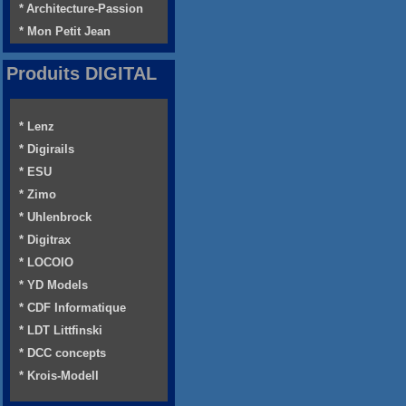
* Architecture-Passion
* Mon Petit Jean
Produits DIGITAL
* Lenz
* Digirails
* ESU
* Zimo
* Uhlenbrock
* Digitrax
* LOCOIO
* YD Models
* CDF Informatique
* LDT Littfinski
* DCC concepts
* Krois-Modell