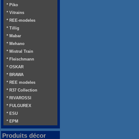
* Piko
* Vitrains
* REE-modeles
* Tillig
* Mabar
* Mehano
* Mistral Train
* Fleischmann
* OSKAR
* BRAWA
* REE modeles
* R37 Collection
* RIVAROSSI
* FULGUREX
* ESU
* EPM
Produits décor