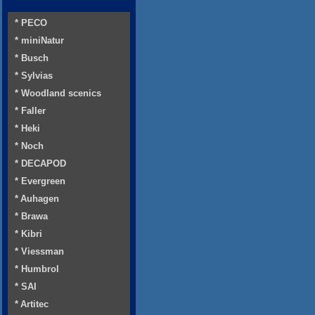
* PECO
* miniNatur
* Busch
* Sylvias
* Woodland scenics
* Faller
* Heki
* Noch
* DECAPOD
* Evergreen
* Auhagen
* Brawa
* Kibri
* Viessman
* Humbrol
* SAI
* Artitec