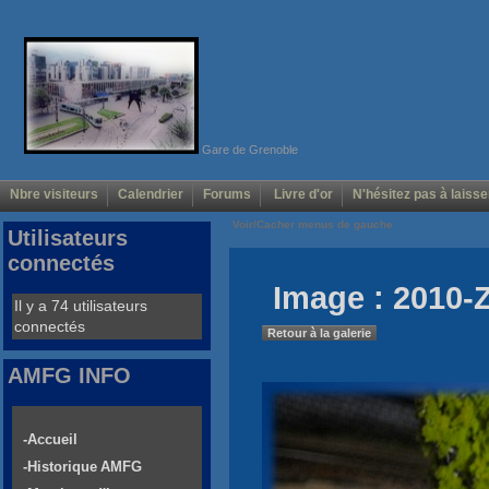
Gare de Grenoble
Nbre visiteurs
Calendrier
Forums
Livre d'or
N'hésitez pas à laisse
Voir/Cacher menus de gauche
Utilisateurs
connectés
Image : 2010-
Il y a 74 utilisateurs
connectés
Retour à la galerie
AMFG INFO
-Accueil
-Historique AMFG