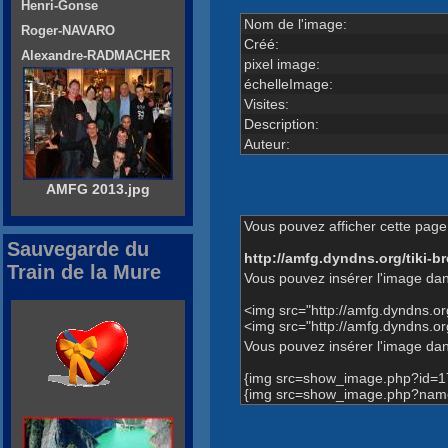
Henri-Gonse
Nom de l'image:
Roger-NAVARO
Créé:
Alexandre-RADMACHER
pixel image:
échelleImage:
Visites:
Description:
Auteur:
AMFG 2013.jpg
Vous pouvez afficher cette page 
Sauvegarde du
http://amfg.dyndns.org/tiki
Train de la Mure
Vous pouvez insérer l'image dan
<img src="http://amfg.dyndns.
<img src="http://amfg.dyndns.
Vous pouvez insérer l'image dans
{img src=show_image.php?id=1
{img src=show_image.php?name