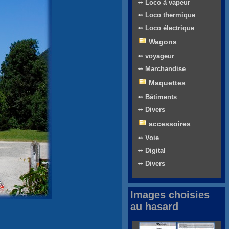
➻ Loco à vapeur
➻ Loco thermique
➻ Loco électrique
Wagons
➻ voyageur
➻ Marchandise
Maquettes
➻ Bâtiments
➻ Divers
accessoires
➻ Voie
➻ Digital
➻ Divers
Images choisies
au hasard