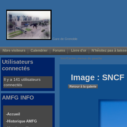
Gare de Grenoble
Nbre visiteurs
Calendrier
Forums
Livre d'or
N'hésitez pas à laisse
Voir/Cacher menus de gauche
Utilisateurs
connectés
Image : SNCF 
Il y a 141 utilisateurs
connectés
Retour à la galerie
AMFG INFO
-Accueil
-Historique AMFG