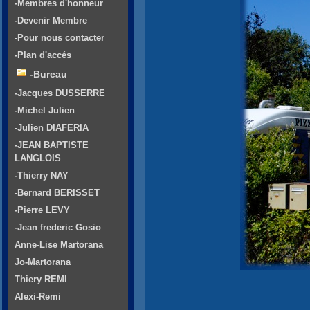
-Membres d'honneur
-Devenir Membre
-Pour nous contacter
-Plan d'accés
-Bureau
-Jacques DUSSERRE
-Michel Julien
-Julien DIAFERIA
-JEAN BAPTISTE
LANGLOIS
-Thierry NAY
-Bernard BERISSET
-Pierre LEVY
-Jean frederic Gosio
Anne-Lise Martorana
Jo-Martorana
Thiery REMI
Alexi-Remi