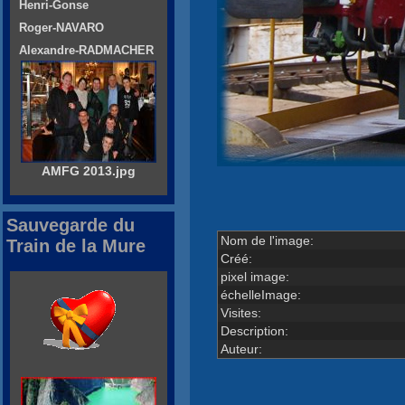
Henri-Gonse
Roger-NAVARO
Alexandre-RADMACHER
AMFG 2013.jpg
Sauvegarde du
Nom de l'image:
Train de la Mure
Créé:
pixel image:
échelleImage:
Visites:
Description:
Auteur: