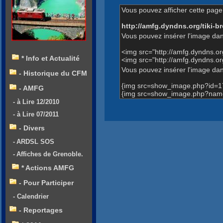
Vous pouvez afficher cette page 
http://amfg.dyndns.org/tiki
Vous pouvez insérer l'image dan
<img src="http://amfg.dyndns.
* Info et Actualité
<img src="http://amfg.dyndns
Vous pouvez insérer l'image dans
- Historique du CFM
{img src=show_image.php?id=1
- AMFG
{img src=show_image.php?nam
- à Lire 12/2010
- à Lire 07/2011
- Divers
- ARDSL SOS
- Affiches de Grenoble.
* Actions AMFG
- Pour Participer
- Calendrier
- Reportages