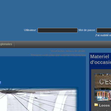
Utilisateur:
Mot de passe:
J'ai oublié
égionales
Voir/Cacher menus de droite
Envoyez cette page par courrier électronique
Materiel
d'occasi
Locos