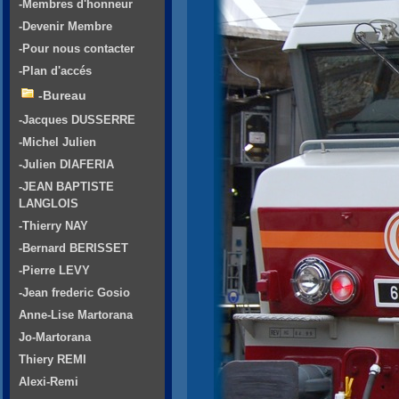
-Membres d'honneur
-Devenir Membre
-Pour nous contacter
-Plan d'accés
-Bureau
-Jacques DUSSERRE
-Michel Julien
-Julien DIAFERIA
-JEAN BAPTISTE
LANGLOIS
-Thierry NAY
-Bernard BERISSET
-Pierre LEVY
-Jean frederic Gosio
Anne-Lise Martorana
Jo-Martorana
Thiery REMI
Alexi-Remi