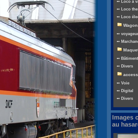
➻ Loco à v
➻ Loco th
➻ Loco éle
Wagon
➻ voyageu
➻ Marchan
Maquet
➻ Bâtiment
➻ Divers
access
➻ Voie
➻ Digital
➻ Divers
Images c
au hasar