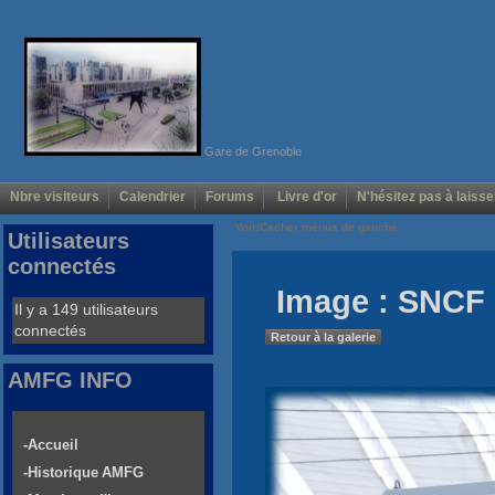
Gare de Grenoble
Nbre visiteurs
Calendrier
Forums
Livre d'or
N'hésitez pas à laisse
Voir/Cacher menus de gauche
Utilisateurs
connectés
Image : SNCF
Il y a 149 utilisateurs
connectés
Retour à la galerie
AMFG INFO
-Accueil
-Historique AMFG