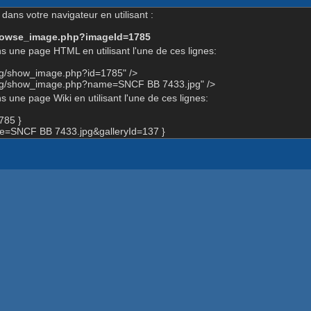
dans votre navigateur en utilisant :
-browse_image.php?imageId=1785
s une page HTML en utilisant l'une de ces lignes:
org/show_image.php?id=1785" />
.org/show_image.php?name=SNCF BB 7433.jpg" />
 une page Wiki en utilisant l'une de ces lignes:
785 }
=SNCF BB 7433.jpg&galleryId=137 }