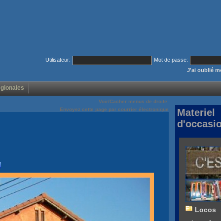
Utilisateur:
Mot de passe:
J'ai oublié 
égionales
Voir/Cacher menus de droite
Envoyez cette page par courrier électronique
Materiel
d'occasi
Locos