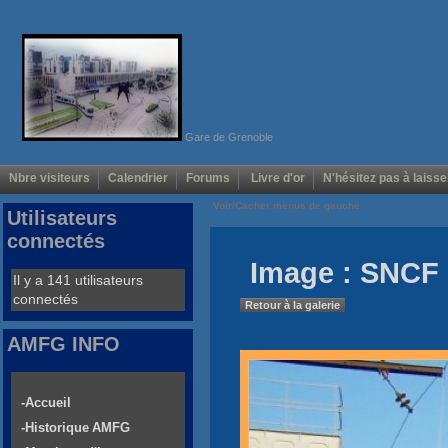
Gare de Grenoble
Nbre visiteurs
Calendrier
Forums
Livre d'or
N'hésitez pas à laisse
Voir/Cacher menus de gauche
Utilisateurs
connectés
Image : SNCF 
Il y a 141 utilisateurs
connectés
Retour à la galerie
AMFG INFO
-Accueil
-Historique AMFG