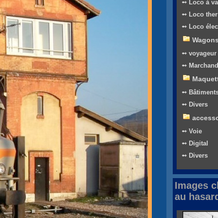
➻ Loco à v
➻ Loco the
➻ Loco élec
Wagon
➻ voyageur
➻ Marchand
Maquet
➻ Bâtiment
➻ Divers
accesso
➻ Voie
➻ Digital
➻ Divers
Images c
au hasar