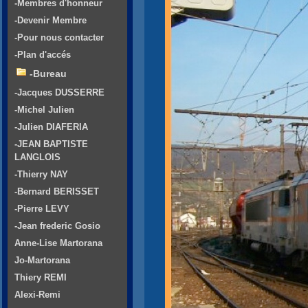
-Membres d'honneur
-Devenir Membre
-Pour nous contacter
-Plan d'accés
-Bureau
-Jacques DUSSERRE
-Michel Julien
-Julien DIAFERIA
-JEAN BAPTISTE
LANGLOIS
-Thierry NAY
-Bernard BERISSET
-Pierre LEVY
-Jean frederic Gosio
Anne-Lise Martorana
Jo-Martorana
Thiery REMI
Alexi-Remi