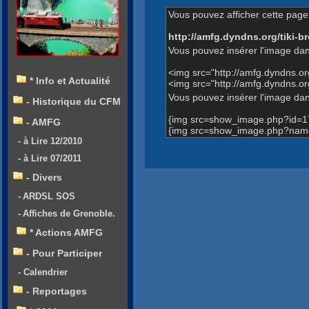
Vous pouvez afficher cette page 
http://amfg.dyndns.org/tiki
Vous pouvez insérer l'image dan
<img src="http://amfg.dyndns.
* Info et Actualité
<img src="http://amfg.dyndns
Vous pouvez insérer l'image dans
- Historique du CFM
{img src=show_image.php?id=1
- AMFG
{img src=show_image.php?name
- à Lire 12/2010
- à Lire 07/2011
- Divers
- ARDSL SOS
- Affiches de Grenoble.
* Actions AMFG
- Pour Participer
- Calendrier
- Reportages