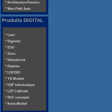
* Architecture-Passion
* Mon Petit Jean
Produits DIGITAL
* Lenz
* Digirails
* ESU
* Zimo
* Uhlenbrock
* Digitrax
* LOCOIO
* YD Models
* CDF Informatique
* LDT Littfinski
* DCC concepts
* Krois-Modell