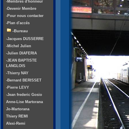
-Membres d'honneur
-Devenir Membre
-Pour nous contacter
-Plan d'accés
-Bureau
-Jacques DUSSERRE
-Michel Julien
-Julien DIAFERIA
-JEAN BAPTISTE
LANGLOIS
-Thierry NAY
-Bernard BERISSET
-Pierre LEVY
-Jean frederic Gosio
Anne-Lise Martorana
Jo-Martorana
Thiery REMI
Alexi-Remi