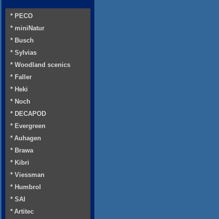
* PECO
* miniNatur
* Busch
* Sylvias
* Woodland scenics
* Faller
* Heki
* Noch
* DECAPOD
* Evergreen
* Auhagen
* Brawa
* Kibri
* Viessman
* Humbrol
* SAI
* Artitec