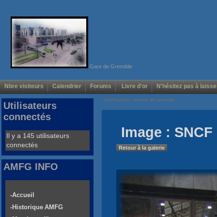
Gare de Grenoble
Nbre visiteurs
Calendrier
Forums
Livre d'or
N'hésitez pas à laisse
Voir/Cacher menus de gauche
Utilisateurs
connectés
Image : SNCF
Il y a 145 utilisateurs
connectés
Retour à la galerie
AMFG INFO
-Accueil
-Historique AMFG