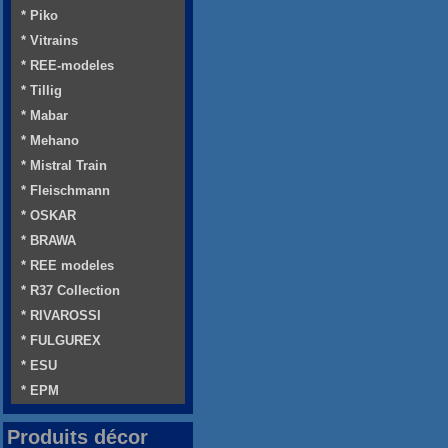
* Piko
* Vitrains
* REE-modeles
* Tillig
* Mabar
* Mehano
* Mistral Train
* Fleischmann
* OSKAR
* BRAWA
* REE modeles
* R37 Collection
* RIVAROSSI
* FULGUREX
* ESU
* EPM
Produits décor