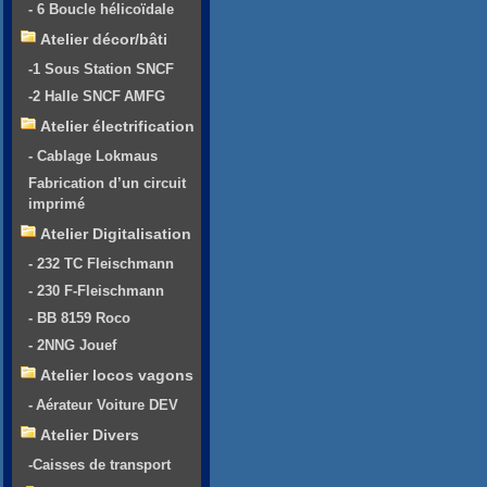
- 6 Boucle hélicoïdale
Atelier décor/bâti
-1 Sous Station SNCF
-2 Halle SNCF AMFG
Atelier électrification
- Cablage Lokmaus
Fabrication d’un circuit
imprimé
Atelier Digitalisation
- 232 TC Fleischmann
- 230 F-Fleischmann
- BB 8159 Roco
- 2NNG Jouef
Atelier locos vagons
- Aérateur Voiture DEV
Atelier Divers
-Caisses de transport