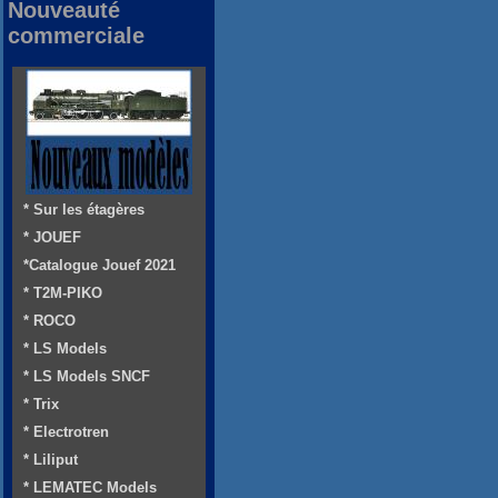
Nouveauté
commerciale
* Sur les étagères
* JOUEF
*Catalogue Jouef 2021
* T2M-PIKO
* ROCO
* LS Models
* LS Models SNCF
* Trix
* Electrotren
* Liliput
* LEMATEC Models