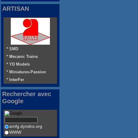
ARTISAN
* SMD
* Mecanic Trains
* YD Models
* Miniatures-Passion
* InterFer
Rechercher avec
Google
amfg.dyndns.org
WWW