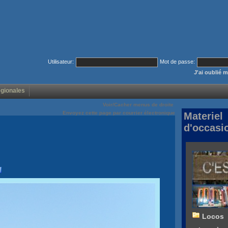
Utilisateur:
Mot de passe:
J'ai oublié 
égionales
Voir/Cacher menus de droite
Envoyez cette page par courrier électronique
Materiel
d'occasi
Locos