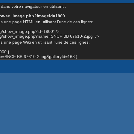
dans votre navigateur en utilisant :
-browse_image.php?imageId=1900
s une page HTML en utilisant l'une de ces lignes:
org/show_image.php?id=1900" />
org/show_image.php?name=SNCF BB 67610-2.jpg" />
 une page Wiki en utilisant l'une de ces lignes:
900 }
=SNCF BB 67610-2.jpg&galleryId=168 }