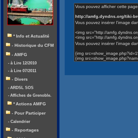
Vous pouvez afficher cette page 
http://amfg.dyndns.org/tiki
Vous pouvez insérer l'image dan
<img src="http://amfg.dyndns.
* Info et Actualité
<img src="http://amfg.dyndns.
Vous pouvez insérer l'image dans
- Historique du CFM
{img src=show_image.php?id=1
- AMFG
{img src=show_image.php?name
- à Lire 12/2010
- à Lire 07/2011
- Divers
- ARDSL SOS
- Affiches de Grenoble.
* Actions AMFG
- Pour Participer
- Calendrier
- Reportages