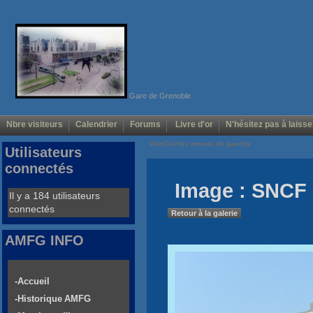
Gare de Grenoble
Nbre visiteurs
Calendrier
Forums
Livre d'or
N'hésitez pas à laisse
Voir/Cacher menus de gauche
Utilisateurs
connectés
Image : SNCF 
Il y a 184 utilisateurs
connectés
Retour à la galerie
AMFG INFO
-Accueil
-Historique AMFG