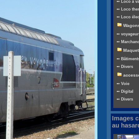
➻ Loco à v
➻ Loco the
➻ Loco élec
Wagon
➻ voyageur
➻ Marchand
Maquet
➻ Bâtiment
➻ Divers
access
➻ Voie
➻ Digital
➻ Divers
Images c
au hasar