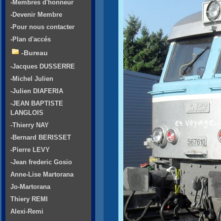
-Membres d'honneur
-Devenir Membre
-Pour nous contacter
-Plan d'accés
-Bureau
-Jacques DUSSERRE
-Michel Julien
-Julien DIAFERIA
-JEAN BAPTISTE
LANGLOIS
-Thierry NAY
-Bernard BERISSET
-Pierre LEVY
-Jean frederic Gosio
Anne-Lise Martorana
Jo-Martorana
Thiery REMI
Alexi-Remi